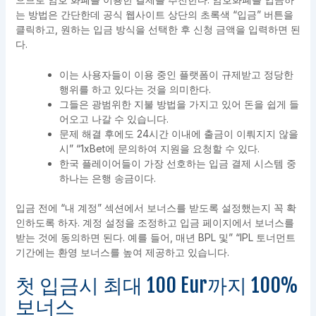
는 방법은 간단한데 공식 웹사이트 상단의 초록색 “입금” 버튼을
클릭하고, 원하는 입금 방식을 선택한 후 신청 금액을 입력하면 된
다.
이는 사용자들이 이용 중인 플랫폼이 규제받고 정당한
행위를 하고 있다는 것을 의미한다.
그들은 광범위한 지불 방법을 가지고 있어 돈을 쉽게 들
어오고 나갈 수 있습니다.
문제 해결 후에도 24시간 이내에 출금이 이뤄지지 않을
시” “1xBet에 문의하여 지원을 요청할 수 있다.
한국 플레이어들이 가장 선호하는 입금 결제 시스템 중
하나는 은행 송금이다.
입금 전에 “내 계정” 섹션에서 보너스를 받도록 설정했는지 꼭 확
인하도록 하자. 계정 설정을 조정하고 입금 페이지에서 보너스를
받는 것에 동의하면 된다. 예를 들어, 매년 BPL 및” “IPL 토너먼트
기간에는 환영 보너스를 높여 제공하고 있습니다.
첫 입금시 최대 100 Eur까지 100%
보너스