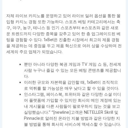
자체 라이브 카지노를 운영하고 있어 라이브 딜러 옵션을 통한 몰
입형 카지노 경험 또한 가능하다. 스포츠 베팅 카테고리에서는 축
구, 야구, 농구, 테니스 등 인기 스포츠부터 e스포츠와 같은 새로
운 트렌드까지 다양한 종목을 갖추고 있어 한 층 업그레이드된 베
팅을 경험할 수 있다. 1xBet은 진출한 시장에서 최고의 제품 경험
을 제공하는 데 중점을 두고 제품 혁신으로 여러 상을 수상하며 전
세계의 주요 업체가 되었습니다.
뿐만 아니라 다양한 복권 게임과 TV 게임 쇼 등, 전세계
사람 누구나 즐길 수 있는 모든 베팅 콘텐츠를 제공합니
다.
이러한 규모와 자본력을 감안할 때, 1xBet이 조직적으
로 먹튀를 할 가능성은 매우 낮다고 할 수 있을 것이다.
인스타그램, 페이스북, 트위터와 같은 다양한 소셜 미디
어 플랫폼에 가입할 수 있지만 회사의 메인 계정에 있는
내 게시물을 다른 사람들이 팔로우하지 않는 것을 보고
실망했습니다.” “[newline]고객은 NETELLER Skrill 및
Pinnacle로 알려진 온라인 지불 방법과 같은 다양한 지
불 방법을 통해 회사의 서비스에 액세스할 수 있습니다.