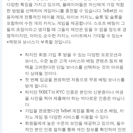
다양한 특징을 가지고 있으며, 플레이어들은 자신에게 가장 적합
한 방법을 선택하여 게임머니를 충전할 수 있습니다. 1xBet은 사
용자에게 전통적인 테이블 게임, 라이브 카지노, 슬롯 및 슬롯을
포함하여 수천 개의 카지노 게임을 제공합니다. 스포츠 베팅이 그
들의 초점이라고 생각할 때 그들의 제안은 믿을 수 없을 정도로 경
쟁적이지만, 아마도 순수한 카지노 사이트에서 기대할 수 있는»
«잭팟과 보너스가 부족할 것입니다.
하지만 회원 가입 후 받을 수 있는 다양한 프로모션과
보너스, 수준 높은 고객 서비스와 베팅 콘텐츠 등의 혜
택을 고려한다면 단일 보너스를 선택하는 것의 아쉬움
이 상쇄될 것이다.
첫 번째 입금을 완료하면 자동으로 무료 베팅 보너스를
받게 됩니다.
하지만 1XBET의 KYC 인증은 본인의 신분증이나 여권
을 사진을 찍어 제출해야 하는 까다로운 인증은 아닙니
다.
가입을 완료했다면 1xBet 계정을 통해 스포츠 베팅, 카
지노 게임 등 다양한 서비스를 이용할 수 있다.
회원들에게 높은 수준의 보안을 제공하고 있으며, 필수
적인 본인 인증 절차를 통해 개인 정보를 확인하여 안전