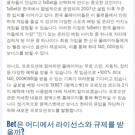
용자들이 안심하고 1xBet을 선택하게 만드는 중요한 요인이다.
1xBet은 한국에서 합법적으로 운영되며 2007년 설립 이후 꾸준
한 입지를 이어가고 있다. 한국 플레이어들은 이 플랫폼에서 안전
하게 게임을 즐길 수 있으며 다양한 스포츠 베팅 및 온라인 카지노
게임을 경험할 수 있습니다. 이러한 이점은 1xBet이 한국 플레이
어들에게 가장” “인기 있는 온라인 베팅 사이트 중 하나로 자리매
김하게 된 이유 중 하나이다. 회원 가입을 한 신규 플레이어들에게
는 웰컴 보너스 옵션이 제공되며, 이를 통해 최대 140, 000원의
보너스를 받을 수 있다.
아니요, 프로모션에 참여하면 플레이어는 무료 스핀, 자동차, 장치
등 다양한 혜택을 얻을 수 있습니다. 첫 입금으로 +100% 최대
140, 000KWR을 받을 수 있는 기회가 여러분을 기다리고 있습니
다. 글로벌 배팅 사이트 1XBET (원엑스벳)의 프로모션 코드와 2가
지 혜택에 대한 사용법에 대해 자세히 알아보겠습니다. 프로모션
관련 자세한 내용은 원엑스벳 홈페이지를 통해 확인하실 수 있습
니다. 정기적으로 원엑스벳에선 보너스 헌터의 유입을 차단하기
위해 새로운 프로모션코드를 발행합니다.
Bet은 어디에서 라이선스와 규제를 받
을까?