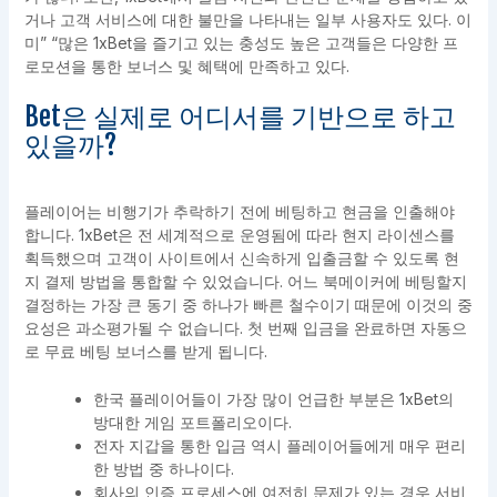
거나 고객 서비스에 대한 불만을 나타내는 일부 사용자도 있다. 이
미” “많은 1xBet을 즐기고 있는 충성도 높은 고객들은 다양한 프
로모션을 통한 보너스 및 혜택에 만족하고 있다.
Bet은 실제로 어디서를 기반으로 하고
있을까?
플레이어는 비행기가 추락하기 전에 베팅하고 현금을 인출해야
합니다. 1xBet은 전 세계적으로 운영됨에 따라 현지 라이센스를
획득했으며 고객이 사이트에서 신속하게 입출금할 수 있도록 현
지 결제 방법을 통합할 수 있었습니다. 어느 북메이커에 베팅할지
결정하는 가장 큰 동기 중 하나가 빠른 철수이기 때문에 이것의 중
요성은 과소평가될 수 없습니다. 첫 번째 입금을 완료하면 자동으
로 무료 베팅 보너스를 받게 됩니다.
한국 플레이어들이 가장 많이 언급한 부분은 1xBet의
방대한 게임 포트폴리오이다.
전자 지갑을 통한 입금 역시 플레이어들에게 매우 편리
한 방법 중 하나이다.
회사의 인증 프로세스에 여전히 문제가 있는 경우 서비