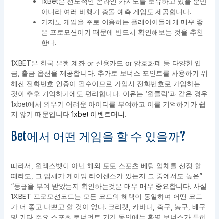
1xBet은 선도적인 온라인 카지노를 보유하고 있을 뿐만
아니라 여러 비행기 충돌 예측 게임도 제공합니다.
카지노 게임을 주로 이용하는 플레이어들에게 매우 좋
은 프로모션이기 때문에 반드시 확인해보는 것을 추천
한다.
1XBET은 한국 은행 계좌 or 신용카드 or 암호화폐 등 다양한 입
금, 출금 옵션을 제공합니다. 추가로 보너스 포인트를 사용하기 위
해선 전화번호 인증이 필수이므로 가입시 전화번호로 가입하는
것이 추후 기억하기에도 편리합니다. 이유는 ‘원클릭’과 같은 경우
1xbet에서 외우기 어려운 아이디를 부여하고 이를 기억하기가 쉽
지 않기 때문입니다
1xbet 이벤트머니
.
Bet에서 어떤 게임을 할 수 있을까?
따라서, 원엑스벳이 아닌 해외 토토 스포츠 베팅 업체를 선정 할
때라도, 그 업체가 게이밍 라이센스가 있는지 그 중에서도 높은”
“등급을 부여 받았는지 확인하는것은 매우 매우 중요합니다. 사실
1XBET 프로모션코드는 모든 코드의 혜택이 동일하며 어떤 코드
가 더 좋고 나쁘고 할 것이 없다. 크리켓, 카바디, 축구, 농구, 배구
및 기타 주요 스포츠 토너먼트 기간 동안에는 환영 보너스가 특히