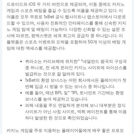
드로이드와 iOS 두 가지 버전으로 제공되며, 이동 중에도 카지노
게임과 스포츠 베팅을 즐길 수 있도록 어플을 제공하고 있다. 이
어플은 모두 무료로 1xBet 공식 웹사이트나 앱스토어에서 다운로
드할 수 있으며, 사용자 친화적인 인터페이스를 통해 신속한 카지
노 게임 탐색 및 베팅이 가능하다. 다양한 신뢰할 수 있는 설문 조
사에 따르면, 원엑스벳은 세계 최고의 공급자 중 하나입니다. 이
플랫폼은 스포츠 이벤트와 도박을 포함하여 50개 이상의 베팅 게
임에 대한 액세스를 제공합니다.
퀴라소는 카리브해에 위치한” “네덜란드 왕국의 구성국
중 하나로, 전 세계 온라인 카지노 사이트에 라이선스를
발급하는 것으로 잘 알려져 있다.
1xBet의 환영 보너스는 어떤 회사에서든 플레이어가 첫
번째 입금 시 받을 수 있는 보너스 중 하나입니다.
예를 들어, 매년 BPL 및” “IPL 토너먼트 기간에는 환영
보너스를 높여 제공하고 있습니다.
피해 내용을 주도 면밀하게 분석해 보니 대부분은 정식
사이트가 아닌 사칭 사이트, 먹튀 에이전트를 통해 이용
하다 발생한 한 것으로 확인되었습니다.
카지노 게임을 주로 이용하는 플레이어들에게 매우 좋은 프로모