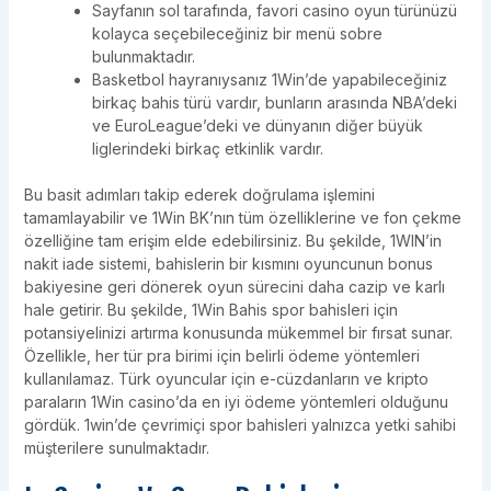
Sayfanın sol tarafında, favori casino oyun türünüzü
kolayca seçebileceğiniz bir menü sobre
bulunmaktadır.
Basketbol hayranıysanız 1Win’de yapabileceğiniz
birkaç bahis türü vardır, bunların arasında NBA’deki
ve EuroLeague’deki ve dünyanın diğer büyük
liglerindeki birkaç etkinlik vardır.
Bu basit adımları takip ederek doğrulama işlemini
tamamlayabilir ve 1Win BK’nın tüm özelliklerine ve fon çekme
özelliğine tam erişim elde edebilirsiniz. Bu şekilde, 1WIN’in
nakit iade sistemi, bahislerin bir kısmını oyuncunun bonus
bakiyesine geri dönerek oyun sürecini daha cazip ve karlı
hale getirir. Bu şekilde, 1Win Bahis spor bahisleri için
potansiyelinizi artırma konusunda mükemmel bir fırsat sunar.
Özellikle, her tür pra birimi için belirli ödeme yöntemleri
kullanılamaz. Türk oyuncular için e-cüzdanların ve kripto
paraların 1Win casino’da en iyi ödeme yöntemleri olduğunu
gördük. 1win’de çevrimiçi spor bahisleri yalnızca yetki sahibi
müşterilere sunulmaktadır.