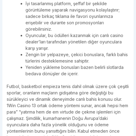
İyi tasarlanmış platform, şeffaf bir şekilde
görüntüleme yaparak navigasyonu kolaylaştırır;
sadece birkaç tıklama ile favori oyunlarınıza
erişebilir ve durante son promosyonları
görebilirsiniz.
Oyuncular, bu ödülleri kazanmak için canlı casino
dealer’ları tarafından yönetilen diğer oyunculara
karşı yarışır.
Zengin bir yelpazeye, çekici bonuslara, farklı bahis
türlerini desteklemesine sahiptir.
Yeniden yükleme bonusları bazen belirli slotlarda
bedava dönüşler de içerir.
Futbol, ​​basketbol empieza tenis dahil olmak üzere çok çeşitli
sporlar, oranların maçların gidişatına göre değiştiği bu
sürükleyici ve dinamik deneyimde canlı bahis konusu olur.
1Win Casino 13 ortak ödeme yöntemi sunar, ancak hepsi hem
para” “yatırma hem de em virtude de çekme işlemleri için
çalışmaz. Şimdilik, kumarhanenin Doğu Avrupa’daki
oyunculara daha fazla yönelik olduğunu ve ödeme
yöntemlerinin bunu yansıttığını bilin. Kabul etmeden önce