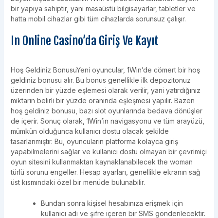
bir yapıya sahiptir, yani masaüstü bilgisayarlar, tabletler ve
hatta mobil cihazlar gibi tüm cihazlarda sorunsuz çalışır.
In Online Casino’da Giriş Ve Kayıt
Hoş Geldiniz BonusuYeni oyuncular, 1Win’de cömert bir hoş
geldiniz bonusu alır. Bu bonus genellikle ilk depozitonuz
üzerinden bir yüzde eşlemesi olarak verilir, yani yatırdığınız
miktarın belirli bir yüzde oranında eşleşmesi yapılır. Bazen
hoş geldiniz bonusu, bazı slot oyunlarında bedava dönüşler
de içerir. Sonuç olarak, 1Win’in navigasyonu ve tüm arayüzü,
mümkün olduğunca kullanıcı dostu olacak şekilde
tasarlanmıştır. Bu, oyuncuların platforma kolayca giriş
yapabilmelerini sağlar ve kullanıcı dostu olmayan bir çevrimiçi
oyun sitesini kullanmaktan kaynaklanabilecek the woman
türlü sorunu engeller. Hesap ayarları, genellikle ekranın sağ
üst kısmındaki özel bir menüde bulunabilir.
Bundan sonra kişisel hesabınıza erişmek için
kullanıcı adı ve şifre içeren bir SMS gönderilecektir.