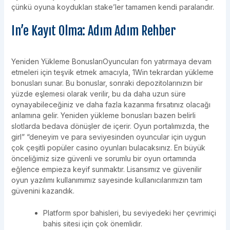
çünkü oyuna koydukları stake’ler tamamen kendi paralarıdır.
In’e Kayıt Olma: Adım Adım Rehber
Yeniden Yükleme BonuslarıOyuncuları fon yatırmaya devam
etmeleri için teşvik etmek amacıyla, 1Win tekrardan yükleme
bonusları sunar. Bu bonuslar, sonraki depozitolarınızın bir
yüzde eşlemesi olarak verilir, bu da daha uzun süre
oynayabileceğiniz ve daha fazla kazanma fırsatınız olacağı
anlamına gelir. Yeniden yükleme bonusları bazen belirli
slotlarda bedava dönüşler de içerir. Oyun portalımızda, the
girl” “deneyim ve para seviyesinden oyuncular için uygun
çok çeşitli popüler casino oyunları bulacaksınız. En büyük
önceliğimiz size güvenli ve sorumlu bir oyun ortamında
eğlence empieza keyif sunmaktır. Lisansımız ve güvenilir
oyun yazılımı kullanımımız sayesinde kullanıcılarımızın tam
güvenini kazandık.
Platform spor bahisleri, bu seviyedeki her çevrimiçi
bahis sitesi için çok önemlidir.