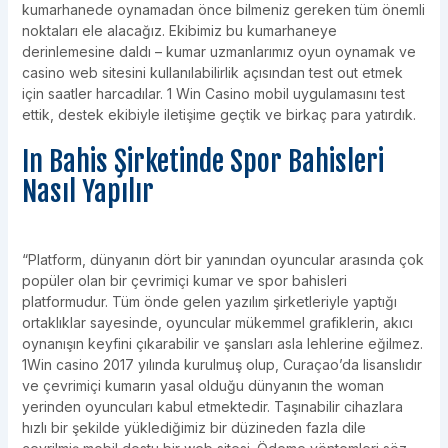
kumarhanede oynamadan önce bilmeniz gereken tüm önemli
noktaları ele alacağız. Ekibimiz bu kumarhaneye
derinlemesine daldı – kumar uzmanlarımız oyun oynamak ve
casino web sitesini kullanılabilirlik açısından test out etmek
için saatler harcadılar. 1 Win Casino mobil uygulamasını test
ettik, destek ekibiyle iletişime geçtik ve birkaç para yatırdık.
In Bahis Şirketinde Spor Bahisleri
Nasıl Yapılır
“Platform, dünyanın dört bir yanından oyuncular arasında çok
popüler olan bir çevrimiçi kumar ve spor bahisleri
platformudur. Tüm önde gelen yazılım şirketleriyle yaptığı
ortaklıklar sayesinde, oyuncular mükemmel grafiklerin, akıcı
oynanışın keyfini çıkarabilir ve şansları asla lehlerine eğilmez.
1Win casino 2017 yılında kurulmuş olup, Curaçao’da lisanslıdır
ve çevrimiçi kumarın yasal olduğu dünyanın the woman
yerinden oyuncuları kabul etmektedir. Taşınabilir cihazlara
hızlı bir şekilde yüklediğimiz bir düzineden fazla dile