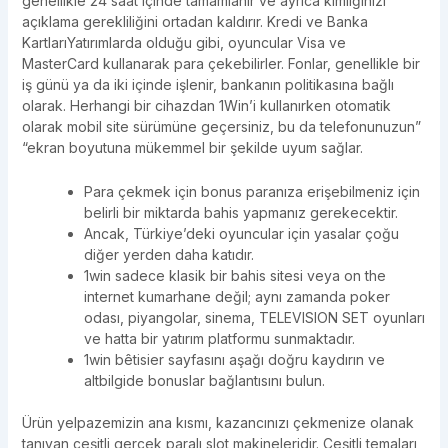
genellikle 24 saat içinde tamamlanır ve ayrıca kimliğinizi
açıklama gerekliliğini ortadan kaldırır. Kredi ve Banka
KartlarıYatırımlarda olduğu gibi, oyuncular Visa ve
MasterCard kullanarak para çekebilirler. Fonlar, genellikle bir
iş günü ya da iki içinde işlenir, bankanın politikasına bağlı
olarak. Herhangi bir cihazdan 1Win’i kullanırken otomatik
olarak mobil site sürümüne geçersiniz, bu da telefonunuzun”
“ekran boyutuna mükemmel bir şekilde uyum sağlar.
Para çekmek için bonus paranıza erişebilmeniz için
belirli bir miktarda bahis yapmanız gerekecektir.
Ancak, Türkiye’deki oyuncular için yasalar çoğu
diğer yerden daha katıdır.
1win sadece klasik bir bahis sitesi veya on the
internet kumarhane değil; aynı zamanda poker
odası, piyangolar, sinema, TELEVISION SET oyunları
ve hatta bir yatırım platformu sunmaktadır.
1win bêtisier sayfasını aşağı doğru kaydırın ve
altbilgide bonuslar bağlantısını bulun.
Ürün yelpazemizin ana kısmı, kazancınızı çekmenize olanak
tanıyan çeşitli gerçek paralı slot makineleridir. Çeşitli temaları,