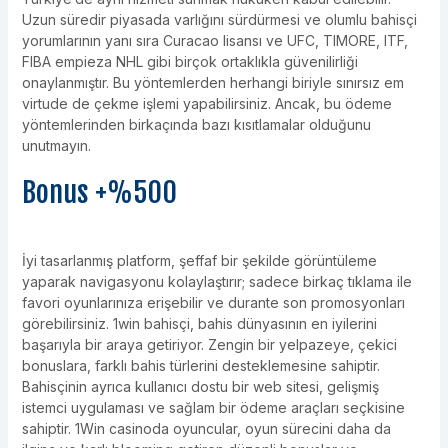
Uzun süredir piyasada varlığını sürdürmesi ve olumlu bahisçi
yorumlarının yanı sıra Curacao lisansı ve UFC, TIMORE, ITF,
FIBA empieza NHL gibi birçok ortaklıkla güvenilirliği
onaylanmıştır. Bu yöntemlerden herhangi biriyle sınırsız em
virtude de çekme işlemi yapabilirsiniz. Ancak, bu ödeme
yöntemlerinden birkaçında bazı kısıtlamalar olduğunu
unutmayın.
Bonus +%500
İyi tasarlanmış platform, şeffaf bir şekilde görüntüleme
yaparak navigasyonu kolaylaştırır; sadece birkaç tıklama ile
favori oyunlarınıza erişebilir ve durante son promosyonları
görebilirsiniz. 1win bahisçi, bahis dünyasının en iyilerini
başarıyla bir araya getiriyor. Zengin bir yelpazeye, çekici
bonuslara, farklı bahis türlerini desteklemesine sahiptir.
Bahisçinin ayrıca kullanıcı dostu bir web sitesi, gelişmiş
istemci uygulaması ve sağlam bir ödeme araçları seçkisine
sahiptir. 1Win casinoda oyuncular, oyun sürecini daha da