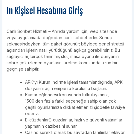
In Kişisel Hesabına Giriş
Canlı Sohbet Hizmeti – Anında yardım için, web sitesinde
veya uygulamada doğrudan canlı sohbet edin. Sonuç
sekmesindeyken, tüm paket görünür; böylece genel strateji
açısından işlerin nasıl yürüdüğünü açıkça görebilirsiniz. Bu
sağlayıcılar, birçok tanınmış slot, masa oyunu ile dünyanın
sobre çok izlenen oyunlarını üretme konusunda uzun bir
geçmişe sahiptir.
APK’yı Kurun İndirme işlemi tamamlandığında, APK
dosyasını açın empieza kurulumu başlatın.
Kumar eğlencesi konusunda tutkuluysanız,
1500’den fazla farklı seçeneğe sahip olan çok
çeşitli oyunlarımıza dikkat etmenizi şiddetle tavsiye
ederiz.
E-cüzdanlarE-cüzdanlar, hızlı ve güvenli yatırımlar
yapmanın cazibesini sunar.
Casino sürekli olarak bu sayfadan tanıtımlar ekliyor