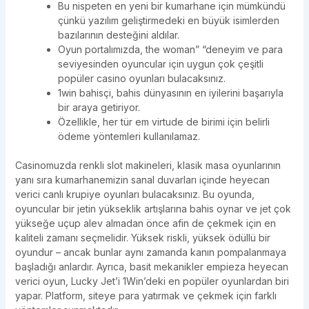
Bu nispeten en yeni bir kumarhane için mümkündü
çünkü yazılım geliştirmedeki en büyük isimlerden
bazılarının desteğini aldılar.
Oyun portalımızda, the woman” “deneyim ve para
seviyesinden oyuncular için uygun çok çeşitli
popüler casino oyunları bulacaksınız.
1win bahisçi, bahis dünyasının en iyilerini başarıyla
bir araya getiriyor.
Özellikle, her tür em virtude de birimi için belirli
ödeme yöntemleri kullanılamaz.
Casinomuzda renkli slot makineleri, klasik masa oyunlarının
yanı sıra kumarhanemizin sanal duvarları içinde heyecan
verici canlı krupiye oyunları bulacaksınız. Bu oyunda,
oyuncular bir jetin yükseklik artışlarına bahis oynar ve jet çok
yükseğe uçup alev almadan önce afin de çekmek için en
kaliteli zamanı seçmelidir. Yüksek riskli, yüksek ödüllü bir
oyundur – ancak bunlar aynı zamanda kanın pompalanmaya
başladığı anlardır. Ayrıca, basit mekanikler empieza heyecan
verici oyun, Lucky Jet’i 1Win’deki en popüler oyunlardan biri
yapar. Platform, siteye para yatırmak ve çekmek için farklı