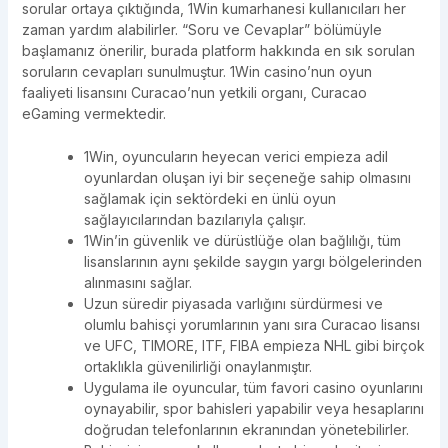
sorular ortaya çıktığında, 1Win kumarhanesi kullanıcıları her
zaman yardım alabilirler. “Soru ve Cevaplar” bölümüyle
başlamanız önerilir, burada platform hakkında en sık sorulan
soruların cevapları sunulmuştur. 1Win casino’nun oyun
faaliyeti lisansını Curacao’nun yetkili organı, Curacao
eGaming vermektedir.
1Win, oyuncuların heyecan verici empieza adil
oyunlardan oluşan iyi bir seçeneğe sahip olmasını
sağlamak için sektördeki en ünlü oyun
sağlayıcılarından bazılarıyla çalışır.
1Win’in güvenlik ve dürüstlüğe olan bağlılığı, tüm
lisanslarının aynı şekilde saygın yargı bölgelerinden
alınmasını sağlar.
Uzun süredir piyasada varlığını sürdürmesi ve
olumlu bahisçi yorumlarının yanı sıra Curacao lisansı
ve UFC, TIMORE, ITF, FIBA empieza NHL gibi birçok
ortaklıkla güvenilirliği onaylanmıştır.
Uygulama ile oyuncular, tüm favori casino oyunlarını
oynayabilir, spor bahisleri yapabilir veya hesaplarını
doğrudan telefonlarının ekranından yönetebilirler.