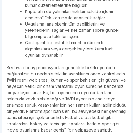
kumar düzenlemelerine bağlıdır.
Kripto afin de yatırımları hızlı bir şekilde işlenir
empieza” “ek koruma ile anonimlik sağlar.
Uygulama, ana sitenin tüm özelliklerini ve
yeteneklerini sağlar ve her zaman sobre güncel
bilgi empieza teklifleri içerir.
Canlı gambling establishment bölümünde
algoritmalara veya gerçek bayilere karşı kart
oyunları oynanabilir.
Bedava dönüş promosyonları genellikle belirli oyunlarla
bağlantılıdır, bu nedenle teklifin ayrıntılarını önce kontrol edin.
1WIN resmi web sitesi, kumar ve spor bahisleri için güvenli ve
heyecan verici bir ortam yaratarak oyun sürecine benzersiz
bir yaklaşım sunar. Bu, her oyuncunun oyunlardan tam
anlamıyla zevk alabileceği ve 1WIN aynasının ana siteye
erişimde zorluk yaşayanlar için her zaman kullanılabilir olduğu
bir yerdir. Platform spor bahisleri, bu seviyedeki her çevrimiçi
bahis sitesi için çok önemlidir. Futbol ve basketbol gibi
sporlardan, hokey ve tenis gibi sporlara, hatta e-spor gibi
movie oyunlarına kadar geniş” “bir yelpazeye sahiptir.