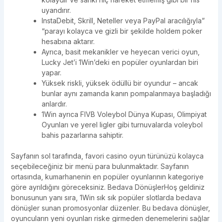
uyandırır.
InstaDebit, Skrill, Neteller veya PayPal aracılığıyla”
“parayı kolayca ve gizli bir şekilde holdem poker
hesabına aktarır.
Ayrıca, basit mekanikler ve heyecan verici oyun,
Lucky Jet’i 1Win’deki en popüler oyunlardan biri
yapar.
Yüksek riskli, yüksek ödüllü bir oyundur – ancak
bunlar aynı zamanda kanın pompalanmaya başladığı
anlardır.
1Win ayrıca FIVB Voleybol Dünya Kupası, Olimpiyat
Oyunları ve yerel ligler gibi turnuvalarda voleybol
bahis pazarlarına sahiptir.
Sayfanın sol tarafında, favori casino oyun türünüzü kolayca
seçebileceğiniz bir menü para bulunmaktadır. Sayfanın
ortasında, kumarhanenin en popüler oyunlarının kategoriye
göre ayrıldığını göreceksiniz. Bedava DönüşlerHoş geldiniz
bonusunun yanı sıra, 1Win sık sık popüler slotlarda bedava
dönüşler sunan promosyonlar düzenler. Bu bedava dönüşler,
oyuncuların yeni oyunları riske girmeden denemelerini sağlar