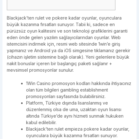
Blackjack’ten rulet ve pokere kadar oyunlar, oyunculara
büyük kazanma fırsatları sunuyor. Tabii ki, sadece en
pürüzsüz oyun kalitesini ve son teknoloji grafiklerini garanti
eden önde gelen yazılım sağlayıcılarından oyunlar. Web
istemcisini indirmek için, resmi web sitesinde 1win’e giriş
yapmanız ve Android ya da iOS simgesine tıklamanız gerekir
(cihazın işletim sistemine bağlı olarak). Yeni gelenlere büyük
nakit bonuslar içeren bir başlangıç paketi sağlanır +
mevsimsel promosyonlar sunulur.
1Win Casino promosyon kodları hakkında ihtiyacınız
olan tüm bilgileri gambling establishment
promosyonları sayfasında bulabilirsiniz.
Platform, Türkiye dışında lisanslanmış ve
düzenlenmiş olsa de uma, uzaktan oyun lisansı
altında Türkiye’de aynı hizmeti sunmak hukuken
kabul edilebilir.
Blackjack’ten rulet empieza pokere kadar oyunlar,
oyunculara büyük kazanma fırsatları sunuyor.