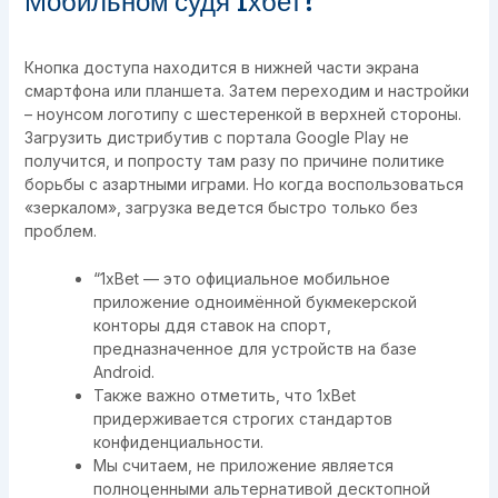
Мобильном судя 1хбет?
Кнопка доступа находится в нижней части экрана
смартфона или планшета. Затем переходим и настройки
– ноунсом логотипу с шестеренкой в верхней стороны.
Загрузить дистрибутив с портала Google Play не
получится, и попросту там разу по причине политике
борьбы с азартными играми. Но когда воспользоваться
«зеркалом», загрузка ведется быстро только без
проблем.
“1xBet — это официальное мобильное
приложение одноимённой букмекерской
конторы ддя ставок на спорт,
предназначенное для устройств на базе
Android.
Также важно отметить, что 1xBet
придерживается строгих стандартов
конфиденциальности.
Мы считаем, не приложение является
полноценными альтернативой десктопной