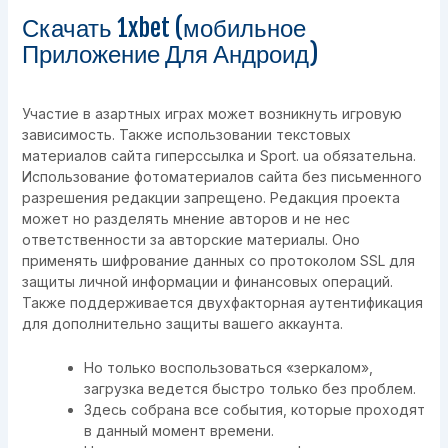
Скачать 1xbet (мобильное
Приложение Для Андроид)
Участие в азартных играх может возникнуть игровую
зависимость. Также использовании текстовых
материалов сайта гиперссылка и Sport. ua обязательна.
Использование фотоматериалов сайта без письменного
разрешения редакции запрещено. Редакция проекта
может но разделять мнение авторов и не нес
ответственности за авторские материалы. Оно
применять шифрование данных со протоколом SSL для
защиты личной информации и финансовых операций.
Также поддерживается двухфакторная аутентификация
для дополнительно защиты вашего аккаунта.
Но только воспользоваться «зеркалом»,
загрузка ведется быстро только без проблем.
Здесь собрана все события, которые проходят
в данный момент времени.