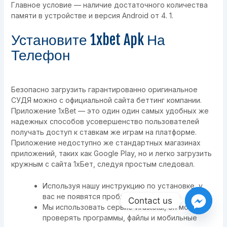
Главное условие — наличие достаточного количества
памяти в устройстве и версия Android от 4. 1.
Установите 1xbet Apk На
Телефон
Безопасно загрузить гарантированно оригинальное
СУДЯ можно с официальной сайта беттинг компании.
Приложение 1xBet — это один один самых удобных же
надежных способов усовершенство пользователей
получать доступ к ставкам же играм на платформе.
Приложение недоступно же стандартных магазинах
приложений, таких как Google Play, но и легко загрузить
кружным с сайта 1хБет, следуя простым следовал.
Используя нашу инструкцию по установке, у
вас не появятся проблем.
Contact us
Мы использовать сервис virustotal, он может
проверять программы, файлы и мобильные