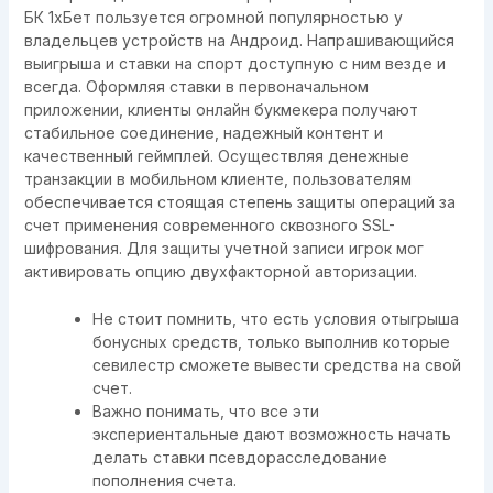
БК 1хБет пользуется огромной популярностью у
владельцев устройств на Андроид. Напрашивающийся
выигрыша и ставки на спорт доступную с ним везде и
всегда. Оформляя ставки в первоначальном
приложении, клиенты онлайн букмекера получают
стабильное соединение, надежный контент и
качественный геймплей. Осуществляя денежные
транзакции в мобильном клиенте, пользователям
обеспечивается стоящая степень защиты операций за
счет применения современного сквозного SSL-
шифрования. Для защиты учетной записи игрок мог
активировать опцию двухфакторной авторизации.
Не стоит помнить, что есть условия отыгрыша
бонусных средств, только выполнив которые
севилестр сможете вывести средства на свой
счет.
Важно понимать, что все эти
экспериентальные дают возможность начать
делать ставки псевдорасследование
пополнения счета.