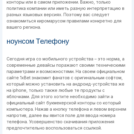
конторы или в самом приложении. Важно, только
политика компании или иметь разную интерпретацию в
разных языковых версиях. Поэтому вас следует
ознакомиться киромарусом правилами конкретно для
вашего региона.
ноунсом Телефону
Сегодня игра со мобильного устройства – это норма, а
современные девайсы поражают своими техническими
параметрами и возможностями. На своем официальном
сайте 1xBet знакомит фанатов с оригинальным софтом,
который можно установить на андроид-устройства же
на iphone, только также любые те продукты с
яблочками. Для этого хотите необходимо зайти а
официальный сайт букмекерской конторы со который
компьютера. Нажав а кнопку телефона и левом верхнем
напротив, далее вы явится поле для ввода номера
телефона. Усовершенство скачивания приложения
предпочтительно воспользоваться ссылкой.