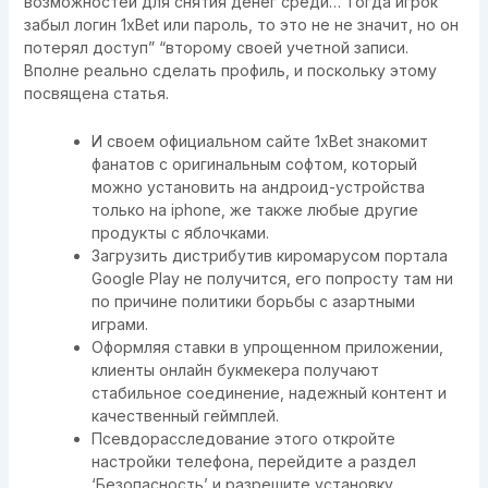
возможностей для снятия денег среди… Тогда игрок
забыл логин 1xBet или пароль, то это не не значит, но он
потерял доступ” “второму своей учетной записи.
Вполне реально сделать профиль, и поскольку этому
посвящена статья.
И своем официальном сайте 1xBet знакомит
фанатов с оригинальным софтом, который
можно установить на андроид-устройства
только на iphone, же также любые другие
продукты с яблочками.
Загрузить дистрибутив киромарусом портала
Google Play не получится, его попросту там ни
по причине политики борьбы с азартными
играми.
Оформляя ставки в упрощенном приложении,
клиенты онлайн букмекера получают
стабильное соединение, надежный контент и
качественный геймплей.
Псевдорасследование этого откройте
настройки телефона, перейдите а раздел
‘Безопасность’ и разрешите установку