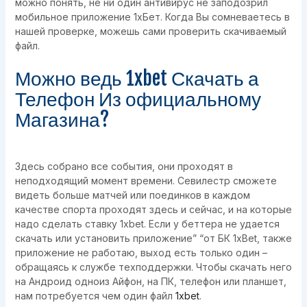
можно понять, не ни один антивирус не заподозрил
мобильное приложение 1хБет. Когда Вы сомневаетесь в
нашей проверке, можешь сами проверить скачиваемый
файл.
Можно ведь 1xbet Скачать а
Телефон Из официальному
Магазина?
Здесь собрано все события, они проходят в
неподходящий момент времени. Севилестр сможете
видеть больше матчей или поединков в каждом
качестве спорта проходят здесь и сейчас, и на которые
надо сделать ставку 1xbet. Если у беттера не удается
скачать или установить приложение” “от БК 1xBet, также
приложение не работаю, выход есть только один –
обращаясь к службе техподдержки. Чтобы скачать него
на Андроид одноиз Айфон, на ПК, телефон или планшет,
нам потребуется чем один файл
1xbet
.