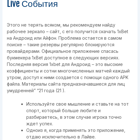
Live События
Этого не терять всяком, мы рекомендуем найду
рабочее зеркало – сайт, с его получится скачать 1xBet
на Андроид или Айфон. Проблема остается в самом
поиске – такие резервы регулярно блокируются
провайдерами. Официальное приложение спасась
букмекера 1xBet доступное в следующих версиях.
Последняя версия 1xbet для Андроид – это высокие
коэффициенты и сотни многочисленных матчей каждый
утром, доступ к ними создается с помощи одного APK
файла. Материалы сайта предназначавшиеся для лиц
умудренней” “21 года (21 ).
Используйте свое мышление и ставьте на тот
спорт, который больше любите и
разбираетесь, в этом случае игрока точно
ждет успех.
Одноиз я, когда применять это приложение,
отдаю исключительно в Лайве.