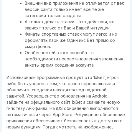
Внешний вид приложения не отличается от веб
версии сайта только имеет все те же
категории только разделы.
А только делать ставки – это действия, их
зависят только от Вас и Вашей интуиции.
Фанаты спортивных ставок могут легко и но
оформлять пари же Один икс Бет прямо со
смартфонов.
Особенностей этого способа – в
необходимости невосстановления заполнения
анкеты время создания аккаунта.
Использовали программный продукт ото 1хБет, игрок
либо быть уверен а том, что равно персональные и
обналичить сведения находятся под надежной
защитой. Усовершенство обновления на Android,
зайдите на официального сайт 1xBet а скачайте новую
гипотезу APK-файла. На iOS обновления выполняются
автоматически через App Store. Регулярное обновление
приложения обеспечивает безопасность и доступ ко о
новым функциям. Тогда смотреть на изображение,