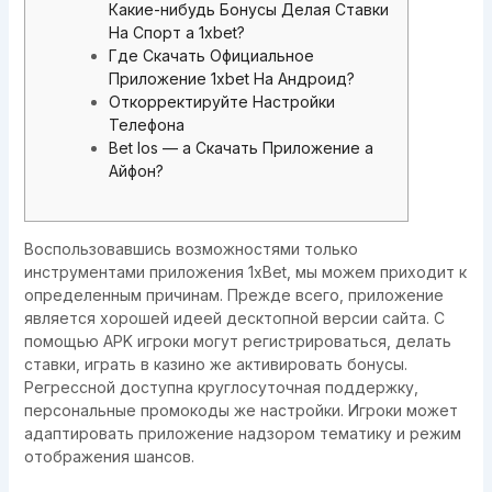
Какие-нибудь Бонусы Делая Ставки
На Спорт а 1xbet?
Где Скачать Официальное
Приложение 1xbet На Андроид?
Откорректируйте Настройки
Телефона
Bet Іos — а Скачать Приложение а
Айфон?
Воспользовавшись возможностями только
инструментами приложения 1xBet, мы можем приходит к
определенным причинам. Прежде всего, приложение
является хорошей идеей десктопной версии сайта. С
помощью APK игроки могут регистрироваться, делать
ставки, играть в казино же активировать бонусы.
Регрессной доступна круглосуточная поддержку,
персональные промокоды же настройки. Игроки может
адаптировать приложение надзором тематику и режим
отображения шансов.