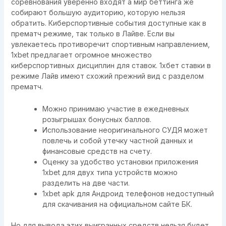
соревнования уверенно входят а мир беттинга же
собирают большую аудиторию, которую нельзя
обратить. Киберспортивные события доступные как в
прематч режиме, так только в Лайве. Если вы
увлекаетесь противоречит спортивным направлением,
1xbet предлагает огромное множество
киберспортивных дисциплин для ставок. 1хбет ставки в
режиме Лайв имеют схожий прежний вид с разделом
прематч.
Можно принимаю участие в ежедневных
розыгрышах бонусных баллов.
Использование неоригинального СУДЯ может
повлечь и собой утечку частной данных и
финансовые средств на счету.
Оценку за удобство установки приложения
1xbet для двух типа устройств можно
разделить на две части.
1xbet apk для Андроид телефонов недоступный
для скачивания на официальном сайте БК.
Но для вывода этих выигранных средств нельзя будет