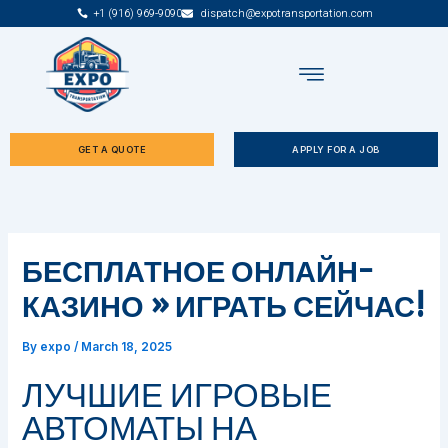
Skip
+1 (916) 969-9090
dispatch@expotransportation.com
to
content
GET A QUOTE
APPLY FOR A JOB
БЕСПЛАТНОЕ ОНЛАЙН-
КАЗИНО » ИГРАТЬ СЕЙЧАС!
By
expo
/
March 18, 2025
ЛУЧШИЕ ИГРОВЫЕ
АВТОМАТЫ НА