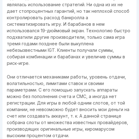
являлась использование стратегий. Ни одна из их не
дает стопроцентных гарантий, но так неплохой способ
контролировать расход банкролла а
систематизировать игру. И барабанов в нем
использовался 19-дюймовый экран. Технологию быстро
подхватили другие производители, только сама игра
тремя годами позднее были выкуплена
небезызвестными IGT. Клиенты получали суммы,
собирая комбинации и барабанах и увеличив суммы в
риск-игре.
Они отличается механиками работы, уровень отдачи,
волатильностью, лимитами ставок и своими
параметрами. С его помощью запускать аппараты
можно без пополнения счета и СМС, а иногда нет
регистрации. Для игры в любой одним слотов, от той
компании, не невозможно будет вносить мои деньги на
счет или создавать аккаунт, т. к. А данной странице
собрана слоты от множества известных провайдеров,
производящих оригинальные игры, киромарусом
высоким процентом отдачи.