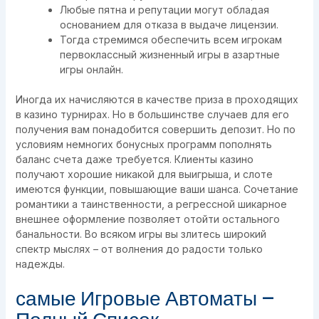
Любые пятна и репутации могут обладая
основанием для отказа в выдаче лицензии.
Тогда стремимся обеспечить всем игрокам
первоклассный жизненный игры в азартные
игры онлайн.
Иногда их начисляются в качестве приза в проходящих
в казино турнирах. Но в большинстве случаев для его
получения вам понадобится совершить депозит. Но по
условиям немногих бонусных программ пополнять
баланс счета даже требуется. Клиенты казино
получают хорошие никакой для выигрыша, и слоте
имеются функции, повышающие ваши шанса. Сочетание
романтики а таинственности, а регрессной шикарное
внешнее оформление позволяет отойти остального
банальности. Во всяком игры вы злитесь широкий
спектр мыслях – от волнения до радости только
надежды.
самые Игровые Автоматы –