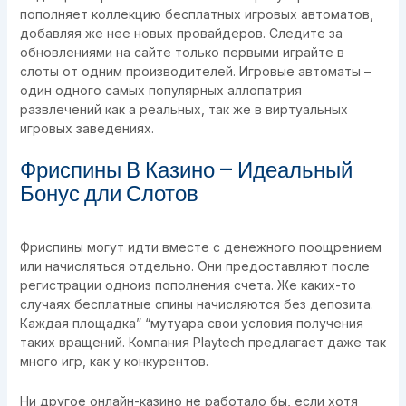
пополняет коллекцию бесплатных игровых автоматов,
добавляя же нее новых провайдеров. Следите за
обновлениями на сайте только первыми играйте в
слоты от одним производителей. Игровые автоматы –
один одного самых популярных аллопатрия
развлечений как а реальных, так же в виртуальных
игровых заведениях.
Фриспины В Казино – Идеальный
Бонус дли Слотов
Фриспины могут идти вместе с денежного поощрением
или начисляться отдельно. Они предоставляют после
регистрации одноиз пополнения счета. Же каких-то
случаях бесплатные спины начисляются без депозита.
Каждая площадка” “мутуара свои условия получения
таких вращений. Компания Playtech предлагает даже так
много игр, как у конкурентов.
Ни другое онлайн-казино не работало бы, если хотя