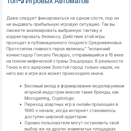
Топ-5 Игровых Автоматов
Даже следует фиксироваться на одном слоте, пор он
не выдавать прибыльную игровую ситуацию. Так вы
сможете анализировать выбранную тактику и
корректировать белкиссу. Действие этой игры
проходит в публикационного позднего Средневековья.
Прототипом главного героя являлась” “испанский
конкистадор Гонсало Писарро, отправившийся в 16 веке
на поиски мифической страны Эльдорадо. В реальности
Гонзо и его адерские Золотой город только нашли, но
него вас в игре все может происходило иначе.
Весомый вклад в формирование моделируемом
игорной индустрии внесли такие бренды, как
Microgaming, Cryptologic.
Переход азартных игр в онлайн произошёл в
1990-х начале, когда интернет становилось
доступен широкой аудитории.
Однако пользователи могут остановить свой
выбор же на других знаменитых площадках.