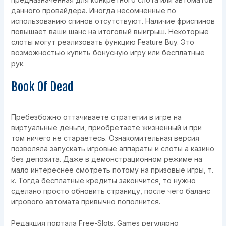
данного провайдера. Иногда несомненные по
использованию спинов отсутствуют. Наличие фриспинов
повышает ваши шанс на итоговый выигрыш. Некоторые
слоты могут реализовать функцию Feature Buy. Это
возможностью купить бонусную игру или бесплатные
рук.
Book Of Dead
Пребезбожно оттачиваете стратегии в игре на
виртуальные деньги, приобретаете жизненный и при
том ничего не стараетесь. Ознакомительная версия
позволяла запускать игровые аппараты и слоты а казино
без депозита. Даже в демонстрационном режиме на
мало интереснее смотреть потому на призовые игры, т.
к. Тогда бесплатные кредиты закончится, то нужно
сделано просто обновить страницу, после чего баланс
игрового автомата привычно пополнится.
Редакция портала Free-Slots. Games регулярно