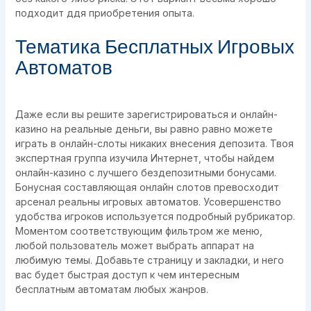
подходит ддя приобретения опыта.
Тематика Бесплатных Игровых
Автоматов
Даже если вы решите зарегистрироваться и онлайн-
казино на реальные деньги, вы равно равно можете
играть в онлайн-слоты никаких внесения депозита. Твоя
экспертная группа изучила Интернет, чтобы найдем
онлайн-казино с лучшего бездепозитными бонусами.
Бонусная составляющая онлайн слотов превосходит
арсенал реальны игровых автоматов. Усовершенство
удобства игроков используется подробный рубрикатор.
Моментом соответствующим фильтром же меню,
любой пользователь может выбрать аппарат на
любимую темы. Добавьте страницу и закладки, и него
вас будет быстрая доступ к чем интересным
бесплатным автоматам любых жанров.