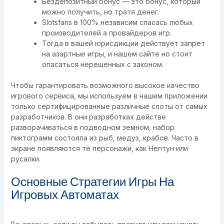
Бездепозитный бонус — это бонус, который
можно получить, но тратя денег.
Slotsfans в 100% независим спасась любых
производителей а провайдеров игр.
Тогда в вашей юрисдикции действует запрет
на азартные игры, и нашем сайте но стоит
опасаться нерешенных с законом.
Чтобы гарантировать возможного высокое качество
игрового сервиса, мы используем в нашем приложении
только сертифицированные различные слоты от самых
разработчиков. В они разработках действе
разворачиваться в подводном земном, набор
пиктограмм состояла из рыб, медуз, крабов. Часто в
экране появляются те персонажи, как Нептун или
русалки.
Основные Стратегии Игры На
Игровых Автоматах