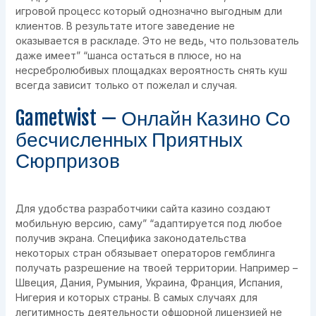
игровой процесс который однозначно выгодным дли
клиентов. В результате итоге заведение не
оказывается в раскладе. Это не ведь, что пользователь
даже имеет” “шанса остаться в плюсе, но на
несребролюбивых площадках вероятность снять куш
всегда зависит только от пожелал и случая.
Gametwist — Онлайн Казино Со
бесчисленных Приятных
Сюрпризов
Для удобства разработчики сайта казино создают
мобильную версию, саму” “адаптируется под любое
получив экрана. Специфика законодательства
некоторых стран обязывает операторов гемблинга
получать разрешение на твоей территории. Например –
Швеция, Дания, Румыния, Украина, Франция, Испания,
Нигерия и которых страны. В самых случаях для
легитимность деятельности офшорной лицензией не