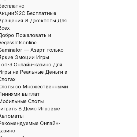
Бесплатно
Акции%2C Бесплатные
Вращения И Джекпоты Для
Всех
Добро Пожаловать и
Vegasslotsonline
Gaminator — Азарт только
Яркие Эмоции Игры
Топ-3 Онлайн-казино Для
Игры на Реальные Деньги а
Слотах
Слоты со Множественными
Линиями выплат
Мобильные Слоты
“играть В Демо Игровые
Автоматы
Рекомендуемые Онлайн-
казино