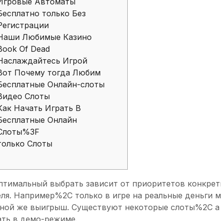
Игровые Автоматы
Бесплатно только Без
Регистрации
Наши Любимые Казино
Book Of Dead
Наслаждайтесь Игрой
Вот Почему тогда Любим
Бесплатные Онлайн-слоты
Видео Слоты
Как Начать Играть В
Бесплатные Онлайн
Слоты%3F
только Слоты
птимальный выбрать зависит от приоритетов конкрет
ля. Например%2C только в игре на реальные деньги 
иной же выигрыш. Существуют некоторые слоты%2C а
ать в демо-режиме.