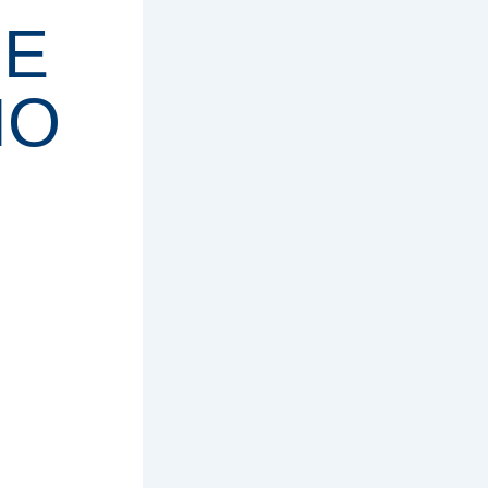
РЕ
НО