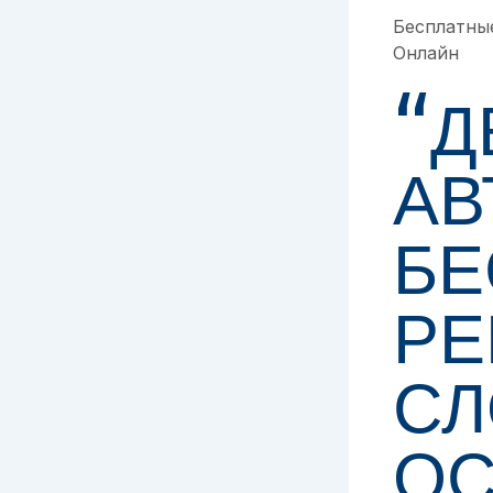
Бесплатны
Онлайн
“Д
АВ
БЕ
РЕ
СЛ
ОС