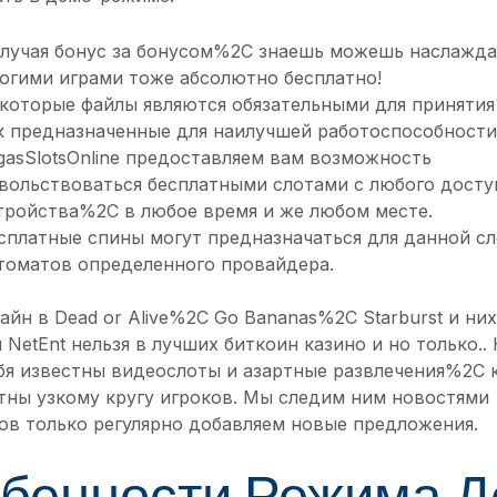
лучая бонус за бонусом%2C знаешь можешь наслажда
огими играми тоже абсолютно бесплатно!
которые файлы являются обязательными для приняти
к предназначенные для наилучшей работоспособности
gasSlotsOnline предоставляем вам возможность
вольствоваться бесплатными слотами с любого досту
тройства%2C в любое время и же любом месте.
сплатные спины могут предназначаться для данной сл
томатов определенного провайдера.
айн в Dead or Alive%2C Go Bananas%2C Starburst и них
 NetEnt нельзя в лучших биткоин казино и но только..
ебя известны видеослоты и азартные развлечения%2C 
тны узкому кругу игроков. Мы следим ним новостями
ов только регулярно добавляем новые предложения.
бенности Режима 