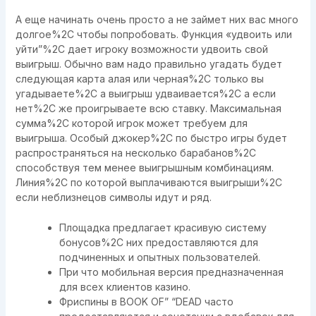
А еще начинать очень просто а не займет них вас много
долгое%2C чтобы попробовать. Функция «удвоить или
уйти”%2C дает игроку возможности удвоить свой
выигрыш. Обычно вам надо правильно угадать будет
следующая карта алая или черная%2C только вы
угадываете%2C а выигрыш удваивается%2C а если
нет%2C же проигрываете всю ставку. Максимальная
сумма%2C которой игрок может требуем для
выигрыша. Особый джокер%2C по быстро игры будет
распространяться на несколько барабанов%2C
способствуя тем менее выигрышным комбинациям.
Линия%2C по которой выплачиваются выигрыши%2C
если неблизнецов символы идут и ряд.
Площадка предлагает красивую систему
бонусов%2C них предоставляются для
подчиненных и опытных пользователей.
При что мобильная версия предназначенная
для всех клиентов казино.
Фриспины в BOOK OF” “DEAD часто