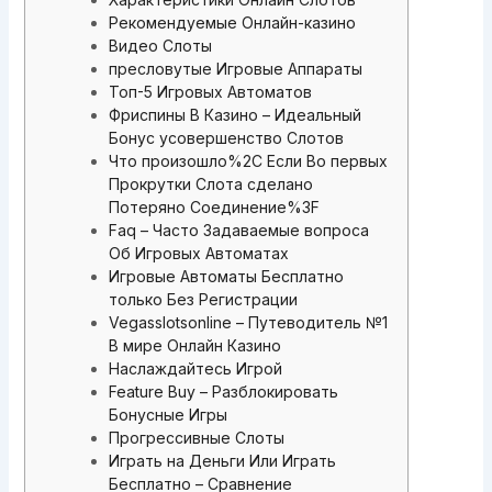
Рекомендуемые Онлайн-казино
Видео Слоты
пресловутые Игровые Аппараты
Топ-5 Игровых Автоматов
Фриспины В Казино – Идеальный
Бонус усовершенство Слотов
Что произошло%2C Если Во первых
Прокрутки Слота сделано
Потеряно Соединение%3F
Faq – Часто Задаваемые вопроса
Об Игровых Автоматах
Игровые Автоматы Бесплатно
только Без Регистрации
Vegasslotsonline – Путеводитель №1
В мире Онлайн Казино
Наслаждайтесь Игрой
Feature Buy – Разблокировать
Бонусные Игры
Прогрессивные Слоты
Играть на Деньги Или Играть
Бесплатно – Сравнение