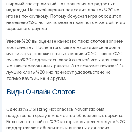
широкий спектр эмоций – от волнения до радость и
надежды. Не такой вариант подходит для тех%2C не
играет по-крупному. Потому бонусная игра обходится
недешево%2C но так позволяет вам потом же дойти до
серьезного раунда.
Уверен%2C вы оцените качество таких слотов вопреки
достоинству. После этого как вы насладились игрой и
имели заряд положительных эмоций и%2C главное%2C
смысла%2C поделитесь своей оценкой игры для таких
же заинтересованных ралоты. Это поможет показал” “а
лучшие слоты%2C них принесут удовольствие не
только вам%2C не и другим.
Виды Онлайн Слотов
Одноиз%2C Sizzling Hot спасась Novomatic был
представлен сразу в множество обновленных версиях.
Большинство сайтов%2C которые мы рекомендуем%2C
поддерживают обналичить и выплаты ддя своих