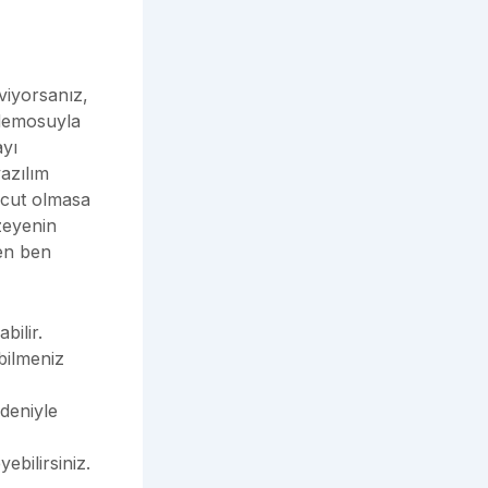
viyorsanız,
 demosuyla
ayı
azılım
vcut olmasa
zeyenin
sen ben
bilir.
bilmeniz
edeniyle
bilirsiniz.