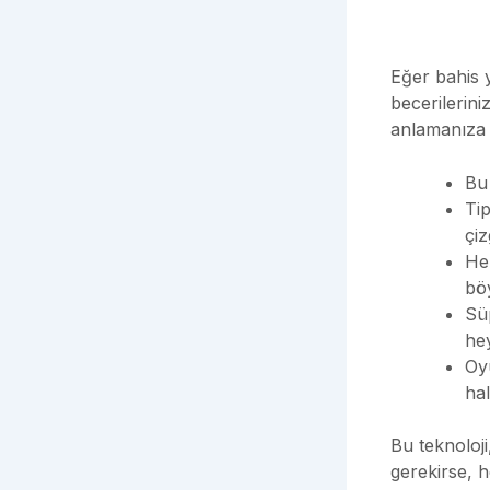
Eğer bahis 
becerilerini
anlamanıza v
Bu 
Tip
çiz
Her
böy
Sü
hey
Oyu
hal
Bu teknoloj
gerekirse, 