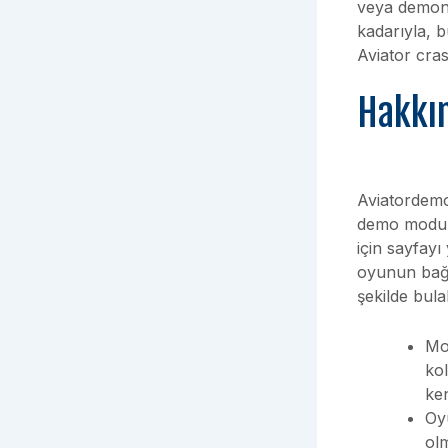
veya demons
kadarıyla, 
Aviator cra
Hakkı
Aviatordemo
demo modund
için sayfayı
oyunun bağl
şekilde bulab
Mo
kol
ken
Oy
olm