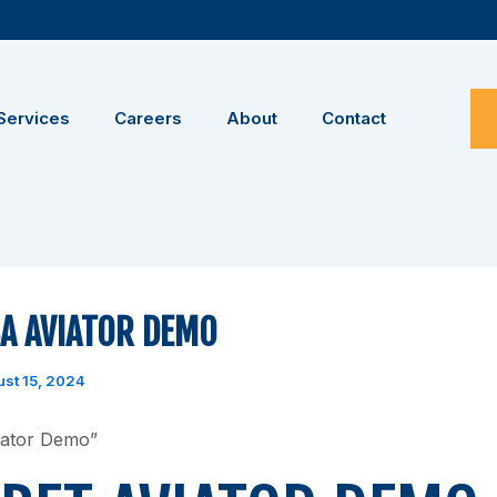
Services
Careers
About
Contact
A AVIATOR DEMO
st 15, 2024
iator Demo”