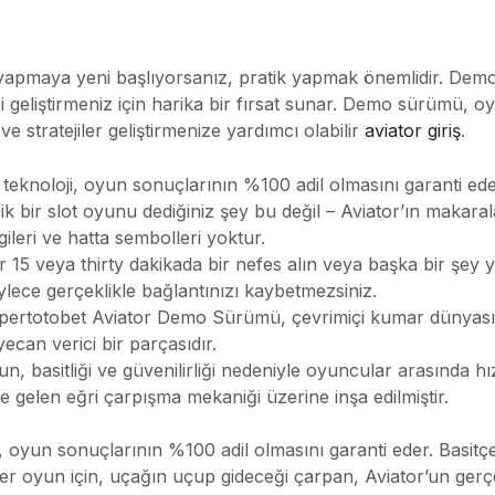
yapmaya yeni başlıyorsanız, pratik yapmak önemlidir. Dem
zi geliştirmeniz için harika bir fırsat sunar. Demo sürümü, o
e stratejiler geliştirmenize yardımcı olabilir
aviator giriş
.
teknoloji, oyun sonuçlarının %100 adil olmasını garanti ede
ik bir slot oyunu dediğiniz şey bu değil – Aviator’ın makara
gileri ve hatta sembolleri yoktur.
 15 veya thirty dakikada bir nefes alın veya başka bir şey 
lece gerçeklikle bağlantınızı kaybetmezsiniz.
pertotobet Aviator Demo Sürümü, çevrimiçi kumar dünyası
ecan verici bir parçasıdır.
n, basitliği ve güvenilirliği nedeniyle oyuncular arasında h
e gelen eğri çarpışma mekaniği üzerine inşa edilmiştir.
i, oyun sonuçlarının %100 adil olmasını garanti eder. Basit
her oyun için, uçağın uçup gideceği çarpan, Aviator’un ger