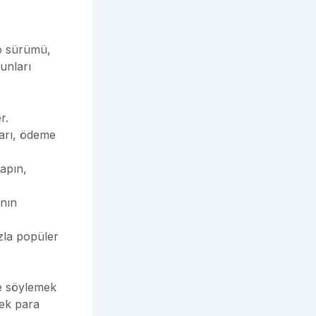
o sürümü,
yunları
r.
ları, ödeme
yapın,
nın
ızla popüler
çe söylemek
çek para