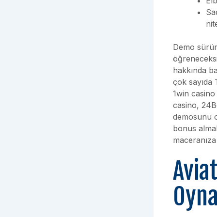
Elb
Sa
nit
Demo sürümü
öğreneceksin
hakkında ba
çok sayıda 
1win casino
casino, 24Be
demosunu oy
bonus almak
maceranıza 
Avia
Oyna