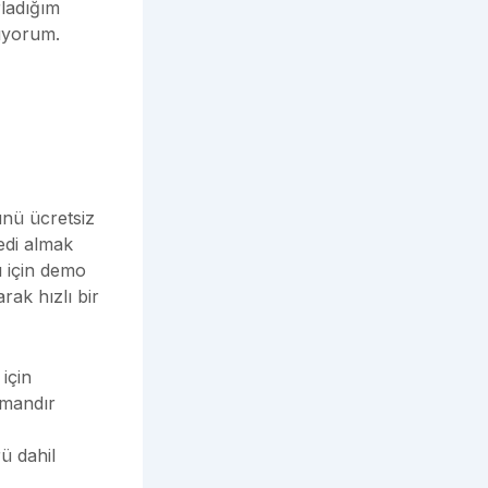
ladığım
nıyorum.
nü ücretsiz
edi almak
ı için demo
ak hızlı bir
için
amandır
ü dahil