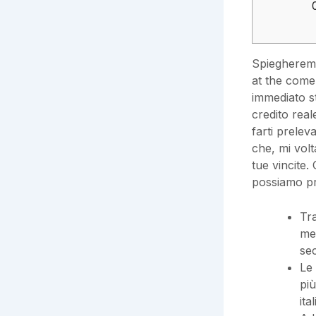
Spiegheremo
at the come
immediato s
credito real
farti prelev
che, mi volt
tue vincite
possiamo pre
Tra
me
sec
Le
più
ital