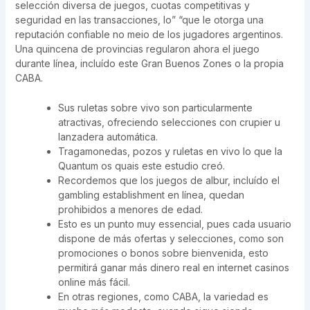
selección diversa de juegos, cuotas competitivas y
seguridad en las transacciones, lo” “que le otorga una
reputación confiable no meio de los jugadores argentinos.
Una quincena de provincias regularon ahora el juego
durante línea, incluído este Gran Buenos Zones o la propia
CABA.
Sus ruletas sobre vivo son particularmente
atractivas, ofreciendo selecciones con crupier u
lanzadera automática.
Tragamonedas, pozos y ruletas en vivo lo que la
Quantum os quais este estudio creó.
Recordemos que los juegos de albur, incluído el
gambling establishment en línea, quedan
prohibidos a menores de edad.
Esto es un punto muy essencial, pues cada usuario
dispone de más ofertas y selecciones, como son
promociones o bonos sobre bienvenida, esto
permitirá ganar más dinero real en internet casinos
online más fácil.
En otras regiones, como CABA, la variedad es