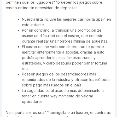
permiten que los jugadores” “prueben los juegos sobre
casino online sin necesidad de depositar.
Nuestra lista incluye las mejores casinos la Spain en
este instante.
Por un contrario, al transigir una promoción ze
asume un dificultad con el casino, que consiste
durante realizar una horrores mínima de apuestas.
El casino on the web con dinero true te permite
ejercitar anteriormente a apostar, gracias a esto
podrás aprender los mas famosas trucos y
estrategias, y claro después poder ganar fortuna
real.
Poseen juegos de los desarrolladores más
renombrados de la industria y ofrecen los métodos
sobre pago más usados en el país.
La seguridad es el aspecto más determinante a
tener en cuenta way momento de valorar
operadores.
No importa si eres una” “hormiguita o un tiburón, encontrarás