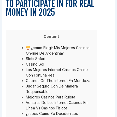
TO PARTICIPATE IN FOR REAL
MONEY IN 2025
Content
¿cómo Elegir Mis Mejores Casinos
On-line De Argentina?
Slots Safari
Casino Sol
Los Mejores Internet Casinos Online
Con Fortuna Real
Casinos On The Internet En Mendoza
Jugar Seguro Con De Manera
Responsable
Mejores Casinos Para Ruleta
Ventajas De Los Internet Casinos En
Línea Vs Casinos Físicos
¿sabes Cómo Ze Deciden Los