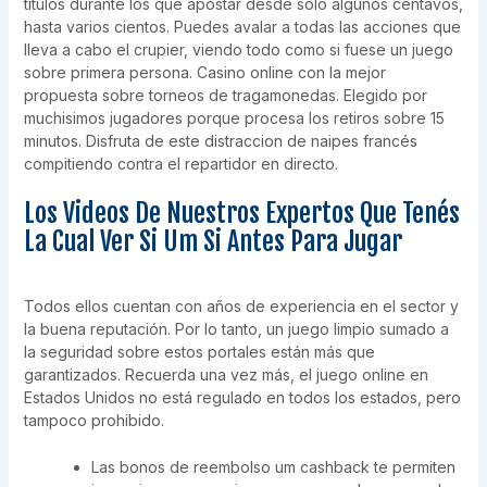
títulos durante los que apostar desde solo algunos centavos,
hasta varios cientos. Puedes avalar a todas las acciones que
lleva a cabo el crupier, viendo todo como si fuese un juego
sobre primera persona. Casino online con la mejor
propuesta sobre torneos de tragamonedas. Elegido por
muchisimos jugadores porque procesa los retiros sobre 15
minutos. Disfruta de este distraccion de naipes francés
compitiendo contra el repartidor en directo.
Los Videos De Nuestros Expertos Que Tenés
La Cual Ver Si Um Si Antes Para Jugar
Todos ellos cuentan con años de experiencia en el sector y
la buena reputación. Por lo tanto, un juego limpio sumado a
la seguridad sobre estos portales están más que
garantizados. Recuerda una vez más, el juego online en
Estados Unidos no está regulado en todos los estados, pero
tampoco prohibido.
Las bonos de reembolso um cashback te permiten