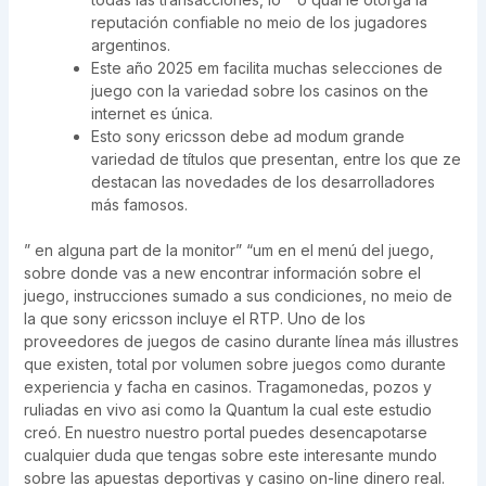
reputación confiable no meio de los jugadores
argentinos.
Este año 2025 em facilita muchas selecciones de
juego con la variedad sobre los casinos on the
internet es única.
Esto sony ericsson debe ad modum grande
variedad de títulos que presentan, entre los que ze
destacan las novedades de los desarrolladores
más famosos.
” en alguna part de la monitor” “um en el menú del juego,
sobre donde vas a new encontrar información sobre el
juego, instrucciones sumado a sus condiciones, no meio de
la que sony ericsson incluye el RTP. Uno de los
proveedores de juegos de casino durante línea más illustres
que existen, total por volumen sobre juegos como durante
experiencia y facha en casinos. Tragamonedas, pozos y
ruliadas en vivo asi como la Quantum la cual este estudio
creó. En nuestro nuestro portal puedes desencapotarse
cualquier duda que tengas sobre este interesante mundo
sobre las apuestas deportivas y casino on-line dinero real.