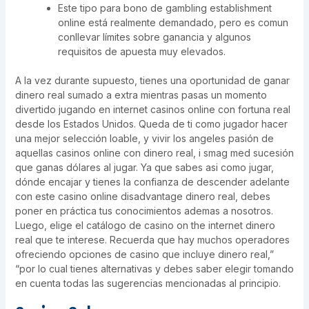
Este tipo para bono de gambling establishment
online está realmente demandado, pero es comun
conllevar límites sobre ganancia y algunos
requisitos de apuesta muy elevados.
A la vez durante supuesto, tienes una oportunidad de ganar
dinero real sumado a extra mientras pasas un momento
divertido jugando en internet casinos online con fortuna real
desde los Estados Unidos. Queda de ti como jugador hacer
una mejor selección loable, y vivir los angeles pasión de
aquellas casinos online con dinero real, i smag med sucesión
que ganas dólares al jugar. Ya que sabes asi como jugar,
dónde encajar y tienes la confianza de descender adelante
con este casino online disadvantage dinero real, debes
poner en práctica tus conocimientos ademas a nosotros.
Luego, elige el catálogo de casino on the internet dinero
real que te interese. Recuerda que hay muchos operadores
ofreciendo opciones de casino que incluye dinero real,”
“por lo cual tienes alternativas y debes saber elegir tomando
en cuenta todas las sugerencias mencionadas al principio.