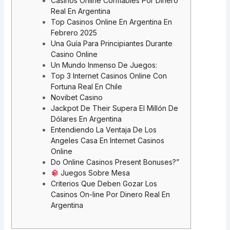
Casinos Online Confiables Por Dinero
Real En Argentina
Top Casinos Online En Argentina En
Febrero 2025
Una Guía Para Principiantes Durante
Casino Online
Un Mundo Inmenso De Juegos:
Top 3 Internet Casinos Online Con
Fortuna Real En Chile
Novibet Casino
Jackpot De Their Supera El Millón De
Dólares En Argentina
Entendiendo La Ventaja De Los
Angeles Casa En Internet Casinos
Online
Do Online Casinos Present Bonuses?”
Juegos Sobre Mesa
Criterios Que Deben Gozar Los
Casinos On-line Por Dinero Real En
Argentina