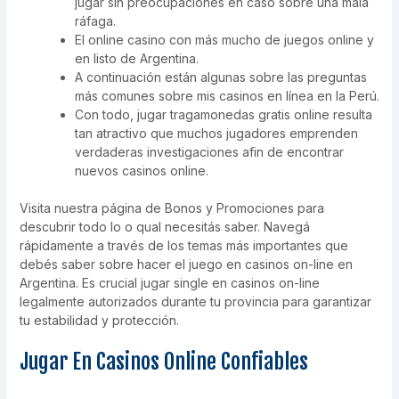
jugar sin preocupaciones en caso sobre una mala
ráfaga.
El online casino con más mucho de juegos online y
en listo de Argentina.
A continuación están algunas sobre las preguntas
más comunes sobre mis casinos en línea en la Perú.
Con todo, jugar tragamonedas gratis online resulta
tan atractivo que muchos jugadores emprenden
verdaderas investigaciones afin de encontrar
nuevos casinos online.
Visita nuestra página de Bonos y Promociones para
descubrir todo lo o qual necesitás saber. Navegá
rápidamente a través de los temas más importantes que
debés saber sobre hacer el juego en casinos on-line en
Argentina. Es crucial jugar single en casinos on-line
legalmente autorizados durante tu provincia para garantizar
tu estabilidad y protección.
Jugar En Casinos Online Confiables