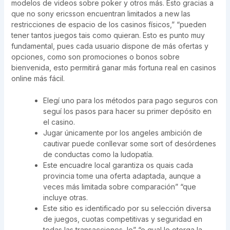
modelos de videos sobre poker y otros más. Esto gracias a
que no sony ericsson encuentran limitados a new las
restricciones de espacio de los casinos físicos,” “pueden
tener tantos juegos tais como quieran. Esto es punto muy
fundamental, pues cada usuario dispone de más ofertas y
opciones, como son promociones o bonos sobre
bienvenida, esto permitirá ganar más fortuna real en casinos
online más fácil.
Elegí uno para los métodos para pago seguros con
seguí los pasos para hacer su primer depósito en
el casino.
Jugar únicamente por los angeles ambición de
cautivar puede conllevar some sort of desórdenes
de conductas como la ludopatía.
Este encuadre local garantiza os quais cada
provincia tome una oferta adaptada, aunque a
veces más limitada sobre comparación” “que
incluye otras.
Este sitio es identificado por su selección diversa
de juegos, cuotas competitivas y seguridad en
todas las transacciones, lo” “o qual le otorga la