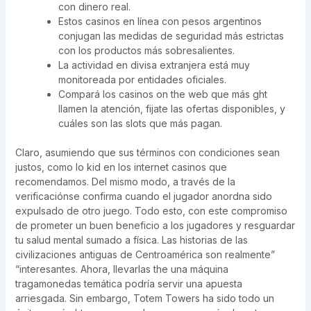
con dinero real.
Estos casinos en línea con pesos argentinos
conjugan las medidas de seguridad más estrictas
con los productos más sobresalientes.
La actividad en divisa extranjera está muy
monitoreada por entidades oficiales.
Compará los casinos on the web que más ght
llamen la atención, fijate las ofertas disponibles, y
cuáles son las slots que más pagan.
Claro, asumiendo que sus términos con condiciones sean
justos, como lo kid en los internet casinos que
recomendamos. Del mismo modo, a través de la
verificaciónse confirma cuando el jugador anordna sido
expulsado de otro juego. Todo esto, con este compromiso
de prometer un buen beneficio a los jugadores y resguardar
tu salud mental sumado a física. Las historias de las
civilizaciones antiguas de Centroamérica son realmente”
“interesantes. Ahora, llevarlas the una máquina
tragamonedas temática podría servir una apuesta
arriesgada. Sin embargo, Totem Towers ha sido todo un