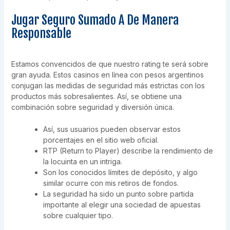
Jugar Seguro Sumado A De Manera
Responsable
Estamos convencidos de que nuestro rating te será sobre
gran ayuda. Estos casinos en línea con pesos argentinos
conjugan las medidas de seguridad más estrictas con los
productos más sobresalientes. Así, se obtiene una
combinación sobre seguridad y diversión única.
Así, sus usuarios pueden observar estos
porcentajes en el sitio web oficial.
RTP (Return to Player) describe la rendimiento de
la locuinta en un intriga.
Son los conocidos límites de depósito, y algo
similar ocurre con mis retiros de fondos.
La seguridad ha sido un punto sobre partida
importante al elegir una sociedad de apuestas
sobre cualquier tipo.