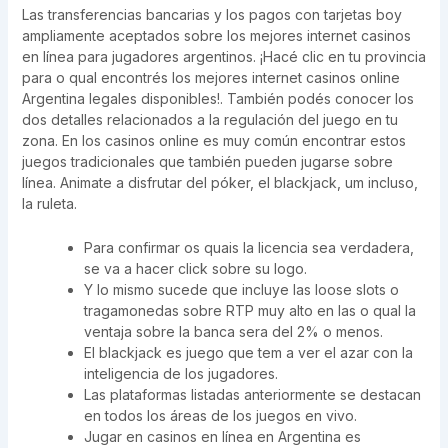
Las transferencias bancarias y los pagos con tarjetas boy
ampliamente aceptados sobre los mejores internet casinos
en línea para jugadores argentinos. ¡Hacé clic en tu provincia
para o qual encontrés los mejores internet casinos online
Argentina legales disponibles!. También podés conocer los
dos detalles relacionados a la regulación del juego en tu
zona. En los casinos online es muy común encontrar estos
juegos tradicionales que también pueden jugarse sobre
línea. Animate a disfrutar del póker, el blackjack, um incluso,
la ruleta.
Para confirmar os quais la licencia sea verdadera,
se va a hacer click sobre su logo.
Y lo mismo sucede que incluye las loose slots o
tragamonedas sobre RTP muy alto en las o qual la
ventaja sobre la banca sera del 2% o menos.
El blackjack es juego que tem a ver el azar con la
inteligencia de los jugadores.
Las plataformas listadas anteriormente se destacan
en todos los áreas de los juegos en vivo.
Jugar en casinos en línea en Argentina es