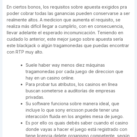
En ciertos bonos, los requisitos sobre apuesta exigidos pra
poder cobrar todas las ganancias pueden conservarse a ser
realmente altos. A medicion que aumenta el requisito, se
realiza más difícil llegar a cumplirlo, con en consecuencia,
llevar adelante el esperado incomunicación. Teniendo en
cuidado lo anterior, este mejor juego sobre apuesta sería
este blackjack o algún tragamonedas que puedas encontrar
con RTP muy alto.
Suele haber way menos diez máquinas
tragamonedas por cada juego de direccion que
hay en un casino online.
Para probar tus atributos, los casinos en línea
buscan someterse a auditorías de empresas
privadas.
Su software funciona sobre manera ideal, que
incluye lo que sony ericsson puede tener una
interacción fluida en los angeles mesa de juego.
Es por ello os quais debés saber cuando el casino
donde vayas a hacer el juego está registrado con
tiene licencia delete organismo competente, según