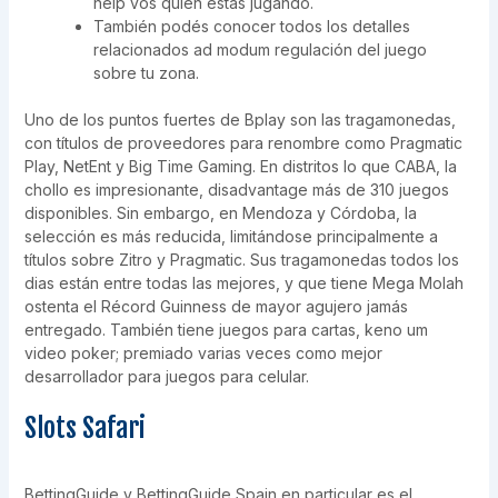
help vos quien estás jugando.
También podés conocer todos los detalles
relacionados ad modum regulación del juego
sobre tu zona.
Uno de los puntos fuertes de Bplay son las tragamonedas,
con títulos de proveedores para renombre como Pragmatic
Play, NetEnt y Big Time Gaming. En distritos lo que CABA, la
chollo es impresionante, disadvantage más de 310 juegos
disponibles. Sin embargo, en Mendoza y Córdoba, la
selección es más reducida, limitándose principalmente a
títulos sobre Zitro y Pragmatic. Sus tragamonedas todos los
dias están entre todas las mejores, y que tiene Mega Molah
ostenta el Récord Guinness de mayor agujero jamás
entregado. También tiene juegos para cartas, keno um
video poker; premiado varias veces como mejor
desarrollador para juegos para celular.
Slots Safari
BettingGuide y BettingGuide Spain en particular es el