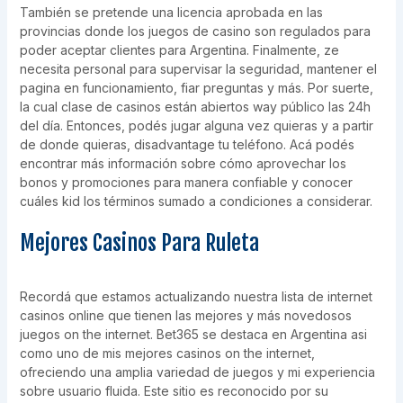
También se pretende una licencia aprobada en las
provincias donde los juegos de casino son regulados para
poder aceptar clientes para Argentina. Finalmente, ze
necesita personal para supervisar la seguridad, mantener el
pagina en funcionamiento, fiar preguntas y más. Por suerte,
la cual clase de casinos están abiertos way público las 24h
del día. Entonces, podés jugar alguna vez quieras y a partir
de donde quieras, disadvantage tu teléfono. Acá podés
encontrar más información sobre cómo aprovechar los
bonos y promociones para manera confiable y conocer
cuáles kid los términos sumado a condiciones a considerar.
Mejores Casinos Para Ruleta
Recordá que estamos actualizando nuestra lista de internet
casinos online que tienen las mejores y más novedosos
juegos on the internet. Bet365 se destaca en Argentina asi
como uno de mis mejores casinos on the internet,
ofreciendo una amplia variedad de juegos y mi experiencia
sobre usuario fluida. Este sitio es reconocido por su