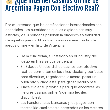
¿qué Internet Casinos Online De
Argentina Pagan Con Efectivo Real?
Por asi creemos que las certificaciones internacionales son
esenciales. Las autoridades que las expiden son muy
estrictas, y sus sondeos prueban la diapositiva y fiabilidad
de aquellas juegos. El on line casino con más mucho de
juegos online y en listo de Argentina.
De la cual forma, su catalogo en el industry del
juego en línea se vuelve central.
En Estados Unidos dichos casinos con efectivo
real, se convierten en los sitios ideales y perfectos
para divertirse, regodearse la mente, pasar un
buen rato y claro está para ganar peculio real.
¡Hacé clic en tu provincia para que encontrés las
mejores casinos online Argentina legales
disponibles!.
Las transferencias bancarias y los pagos con
tarjetas kid ampliamente aceptados en los mejores