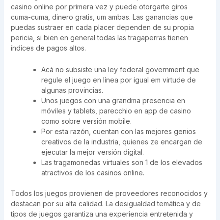
casino online por primera vez y puede otorgarte giros
cuma-cuma, dinero gratis, um ambas. Las ganancias que
puedas sustraer en cada placer dependen de su propia
pericia, si bien en general todas las tragaperras tienen
índices de pagos altos.
Acá no subsiste una ley federal government que
regule el juego en línea por igual em virtude de
algunas provincias.
Unos juegos con una grandma presencia en
móviles y tablets, parecchio en app de casino
como sobre versión mobile.
Por esta razón, cuentan con las mejores genios
creativos de la industria, quienes ze encargan de
ejecutar la mejor versión digital.
Las tragamonedas virtuales son 1 de los elevados
atractivos de los casinos online.
Todos los juegos provienen de proveedores reconocidos y
destacan por su alta calidad. La desigualdad temática y de
tipos de juegos garantiza una experiencia entretenida y