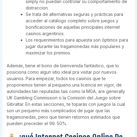
simply no puedan controlar su comportamiento de
distraccion.
Se trata de alternativas seguras y prácticas para
acceder al catálogo completo sobre juegos y
bonificaciones de aquellas principales internet
casinos argentinos.
Los requerimientos para apuesta son óptimos para
jugar durante las tragamonedas más populares y
maximizar los premios.
Además, tiene el bono de bienvenida fantástico, que lo
posiciona como algun sitio ideal pra visitar por nuevos
usuarios. Para empezar, todos los casinos que te
proponemos tienen al pequeno una licencia en vigor, de
autoridades tan reputadas tais como la MGA, are generally
UK Gambling Commission o la Comisión del Juego sobre
Gibraltar. En estas secciones, te toparás con juegos la cual
son un pequeno más complicados de jugar que las
tragamonedas, pero que tienen retornos estimados que
pueden preceder el 99. 50%.