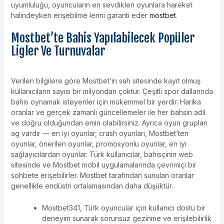
uyumluluğu, oyuncuların en sevdikleri oyunlara hareket
halindeyken erişebilme lerini garanti eder
mostbet
.
Mostbet’te Bahis Yapılabilecek Popüler
Ligler Ve Turnuvalar
Verilen bilgilere göre Mostbet’in sah sitesinde kayıt olmuş
kullanıcıların sayısı bir milyondan çoktur. Çeşitli spor dallarında
bahis oynamak isteyenler için mükemmel bir yerdir. Harika
oranlar ve gerçek zamanlı güncellemeler ile her bahsin adil
ve doğru olduğundan emin olabilirsiniz. Ayrıca oyun grupları
ag vardır — en iyi oyunlar, crash oyunları, Mostbet’ten
oyunlar, önerilen oyunlar, promosyonlu oyunlar, en iyi
sağlayıcılardan oyunlar. Türk kullanıcılar, bahisçinin web
sitesinde ve Mostbet mobil uygulamalarında çevrimiçi bir
sohbete erişebilirler. Mostbet tarafından sunulan oranlar
genellikle endüstri ortalamasından daha düşüktür.
Mostbet341, Türk oyuncular için kullanıcı dostu bir
deneyim sunarak sorunsuz gezinme ve erişilebilirlik