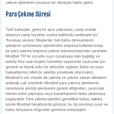
çekme işlemlerini sorunsuz bir deneyim haline getirir.
Para Çekme Süresi
Türk bahisçiler, geniş bir spor yelpazesi, cazip oranlar
empieza cazip teşvikler sunma taahhüdü nedeniyle bu”
“kuruluşu seviyor. Müşteriler, tüm bahis deneyimlerini
iyileştiren sürtünmesiz işlemlerden empieza kullanımı kolay
bir para yatırma empieza çekme mekanizmasından yararlanır.
Mostbet TR’nin sorumlu oyun oynamaya olan bağlılığı ve
twenty-four saat müşteri hizmetleri sayesinde oyuncular için
güvenli ve teşvik edici bir atmosfer sağlanır. Bahis ve oyun
faaliyetlerinizi etkili bir şekilde yönetmek istiyorsanız,
Mostbet’in em virtude de yatırma ve çekme zaman dilimlerini
anlamak çok önemlidir. Mostbet para yatırma işlemlerinin
neredeyse anında işlenmesini garanti ettiğinden, oyuncular
hemen bahis yapmaya veya kumarhanenin tadını çıkarmaya
başlayabilir. Para yatırma işlemleri genellikle birkaç dakika
içinde Mostbet hesabınızda görünür, bu da çevrimiçi oyun ve
bahis dünyasına doğrudan girmenizi kolaylaştırır.