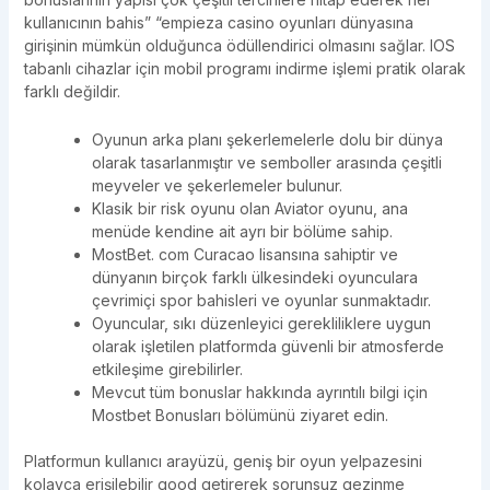
kullanıcının bahis” “empieza casino oyunları dünyasına
girişinin mümkün olduğunca ödüllendirici olmasını sağlar. IOS
tabanlı cihazlar için mobil programı indirme işlemi pratik olarak
farklı değildir.
Oyunun arka planı şekerlemelerle dolu bir dünya
olarak tasarlanmıştır ve semboller arasında çeşitli
meyveler ve şekerlemeler bulunur.
Klasik bir risk oyunu olan Aviator oyunu, ana
menüde kendine ait ayrı bir bölüme sahip.
MostBet. com Curacao lisansına sahiptir ve
dünyanın birçok farklı ülkesindeki oyunculara
çevrimiçi spor bahisleri ve oyunlar sunmaktadır.
Oyuncular, sıkı düzenleyici gerekliliklere uygun
olarak işletilen platformda güvenli bir atmosferde
etkileşime girebilirler.
Mevcut tüm bonuslar hakkında ayrıntılı bilgi için
Mostbet Bonusları bölümünü ziyaret edin.
Platformun kullanıcı arayüzü, geniş bir oyun yelpazesini
kolayca erişilebilir good getirerek sorunsuz gezinme