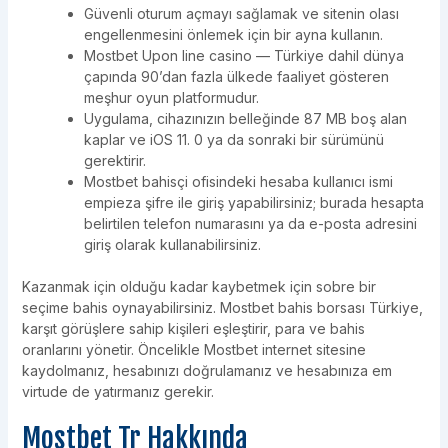
Güvenli oturum açmayı sağlamak ve sitenin olası
engellenmesini önlemek için bir ayna kullanın.
Mostbet Upon line casino — Türkiye dahil dünya
çapında 90’dan fazla ülkede faaliyet gösteren
meşhur oyun platformudur.
Uygulama, cihazınızın belleğinde 87 MB boş alan
kaplar ve iOS 11. 0 ya da sonraki bir sürümünü
gerektirir.
Mostbet bahisçi ofisindeki hesaba kullanıcı ismi
empieza şifre ile giriş yapabilirsiniz; burada hesapta
belirtilen telefon numarasını ya da e-posta adresini
giriş olarak kullanabilirsiniz.
Kazanmak için olduğu kadar kaybetmek için sobre bir
seçime bahis oynayabilirsiniz. Mostbet bahis borsası Türkiye,
karşıt görüşlere sahip kişileri eşleştirir, para ve bahis
oranlarını yönetir. Öncelikle Mostbet internet sitesine
kaydolmanız, hesabınızı doğrulamanız ve hesabınıza em
virtude de yatırmanız gerekir.
Mostbet Tr Hakkında