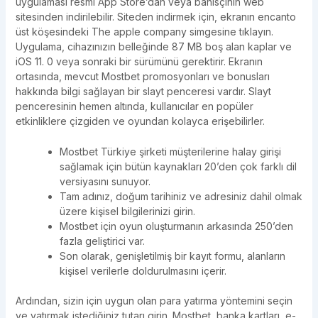
uygulaması resmi App Store’dan veya bahisçinin web
sitesinden indirilebilir. Siteden indirmek için, ekranın encanto
üst köşesindeki The apple company simgesine tıklayın.
Uygulama, cihazınızın belleğinde 87 MB boş alan kaplar ve
iOS 11. 0 veya sonraki bir sürümünü gerektirir. Ekranın
ortasında, mevcut Mostbet promosyonları ve bonusları
hakkında bilgi sağlayan bir slayt penceresi vardır. Slayt
penceresinin hemen altında, kullanıcılar en popüler
etkinliklere çizgiden ve oyundan kolayca erişebilirler.
Mostbet Türkiye şirketi müşterilerine halay girişi
sağlamak için bütün kaynakları 20’den çok farklı dil
versiyasını sunuyor.
Tam adınız, doğum tarihiniz ve adresiniz dahil olmak
üzere kişisel bilgilerinizi girin.
Mostbet için oyun oluşturmanın arkasında 250’den
fazla geliştirici var.
Son olarak, genişletilmiş bir kayıt formu, alanların
kişisel verilerle doldurulmasını içerir.
Ardından, sizin için uygun olan para yatırma yöntemini seçin
ve yatırmak istediğiniz tutarı girin. Mostbet, banka kartları, e-