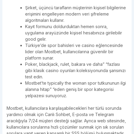
Şirket, üçüncü tarafların müşterinin kişisel bilgilerine
erişimini engelleyen modern veri şifreleme
algoritmaları kullanır.
Kayıt formunu doldurduktan hemen sonra,
uygulama arayüzünde kişisel hesabınıza girilebilir
good gelir.
Türkiye’de spor bahisleri ve casino eğlencesinde
lider olan Mostbet, kullanıcılarına güvenilir bir
platform sunar.
Poker, blackjack, rulet, bakara ve daha” “fazlası
gibi klasik casino oyunları koleksiyonunda şansınızı
test edin.
Mostbet’te typically the woman spor tutkununun ilgi
alanına hitap” “eden geniş bir spor kategorisi
yelpazesi sunuyoruz.
Mostbet, kullanıcılara karşılaşabilecekleri her türlü sorunda
yardımcı olmak için Canlı Sohbet, E-posta ve Telegram
aracılığıyla 7/24 müşteri desteği sağlar. Ayrıca web sitesinde,
kullanıcılara sorularına hızlı çözümler sunmak için sık sorulan
sorulara yanıt veren kapsamlı bir SSS bölümü bulunmaktadır.