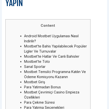
YAPIN
Content
Android Mostbet Uygulaması Nasıl
Indirilir?
Mostbet’te Bahis Yapılabilecek Popüler
Ligler Ve Turnuvalar
Mostbet’te Hatlar Ve Canlı Bahisler
Mostbet’te Toto
Sanal Sporlar
Mostbet Temsilci Programına Katılın Ve
Ödeme Komisyonu Kazanın
Mostbet Giriş
Para Yatirmadan Bonus
Mostbet Çevrimiçi Casino Empieza
Özellikleri
Para Çekme Süresi
Para Yatırma Seçenekleri