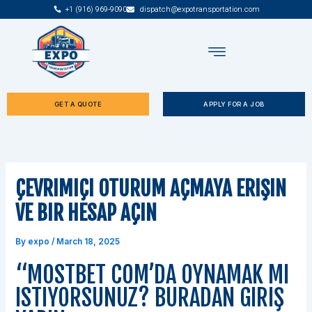
Skip
+1 (916) 969-9090
dispatch@expotransportation.com
to
content
GET A QUOTE
APPLY FOR A JOB
ÇEVRIMIÇI OTURUM AÇMAYA ERIŞIN
VE BIR HESAP AÇIN
By
expo
/
March 18, 2025
“MOSTBET COM’DA OYNAMAK MI
ISTIYORSUNUZ? BURADAN GIRIŞ