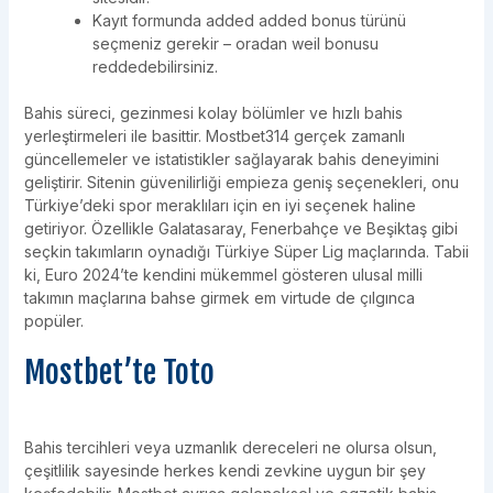
Kayıt formunda added added bonus türünü
seçmeniz gerekir – oradan weil bonusu
reddedebilirsiniz.
Bahis süreci, gezinmesi kolay bölümler ve hızlı bahis
yerleştirmeleri ile basittir. Mostbet314 gerçek zamanlı
güncellemeler ve istatistikler sağlayarak bahis deneyimini
geliştirir. Sitenin güvenilirliği empieza geniş seçenekleri, onu
Türkiye’deki spor meraklıları için en iyi seçenek haline
getiriyor. Özellikle Galatasaray, Fenerbahçe ve Beşiktaş gibi
seçkin takımların oynadığı Türkiye Süper Lig maçlarında. Tabii
ki, Euro 2024’te kendini mükemmel gösteren ulusal milli
takımın maçlarına bahse girmek em virtude de çılgınca
popüler.
Mostbet’te Toto
Bahis tercihleri veya uzmanlık dereceleri ne olursa olsun,
çeşitlilik sayesinde herkes kendi zevkine uygun bir şey