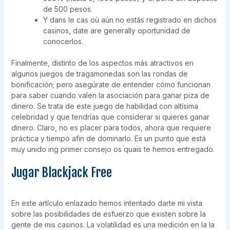
de 500 pesos.
Y dans le cas où aún no estás registrado en dichos
casinos, date are generally oportunidad de
conocerlos.
Finalmente, distinto de los aspectos más atractivos en
algunos juegos de tragamonedas son las rondas de
bonificación; pero asegúrate de entender cómo funcionan
para saber cuando valen la asociación para ganar piza de
dinero. Se trata de este juego de habilidad con altísima
celebridad y que tendrías que considerar si quieres ganar
dinero. Claro, no es placer para todos, ahora que requiere
práctica y tiempo afin de dominarlo. Es un punto que está
muy unido ing primer consejo os quais te hemos entregado.
Jugar Blackjack Free
En este artículo enlazado hemos intentado darte mi vista
sobre las posibilidades de esfuerzo que existen sobre la
gente de mis casinos. La volatilidad es una medición en la la