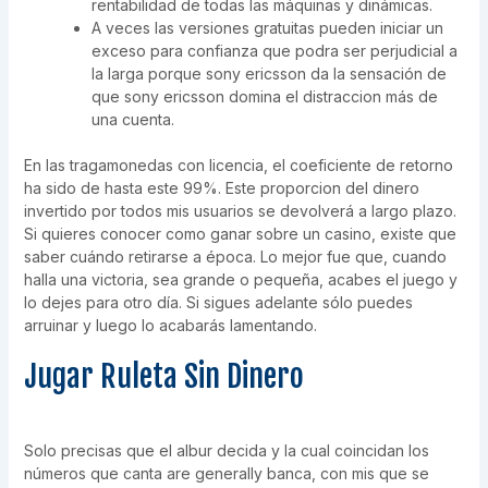
rentabilidad de todas las máquinas y dinámicas.
A veces las versiones gratuitas pueden iniciar un
exceso para confianza que podra ser perjudicial a
la larga porque sony ericsson da la sensación de
que sony ericsson domina el distraccion más de
una cuenta.
En las tragamonedas con licencia, el coeficiente de retorno
ha sido de hasta este 99%. Este proporcion del dinero
invertido por todos mis usuarios se devolverá a largo plazo.
Si quieres conocer como ganar sobre un casino, existe que
saber cuándo retirarse a época. Lo mejor fue que, cuando
halla una victoria, sea grande o pequeña, acabes el juego y
lo dejes para otro día. Si sigues adelante sólo puedes
arruinar y luego lo acabarás lamentando.
Jugar Ruleta Sin Dinero
Solo precisas que el albur decida y la cual coincidan los
números que canta are generally banca, con mis que se