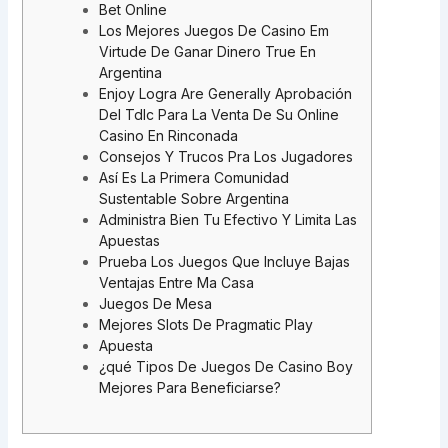
Bet Online
Los Mejores Juegos De Casino Em
Virtude De Ganar Dinero True En
Argentina
Enjoy Logra Are Generally Aprobación
Del Tdlc Para La Venta De Su Online
Casino En Rinconada
Consejos Y Trucos Pra Los Jugadores
Así Es La Primera Comunidad
Sustentable Sobre Argentina
Administra Bien Tu Efectivo Y Limita Las
Apuestas
Prueba Los Juegos Que Incluye Bajas
Ventajas Entre Ma Casa
Juegos De Mesa
Mejores Slots De Pragmatic Play
Apuesta
¿qué Tipos De Juegos De Casino Boy
Mejores Para Beneficiarse?