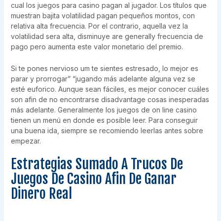
cual los juegos para casino pagan al jugador. Los títulos que
muestran bajita volatilidad pagan pequeños montos, con
relativa alta frecuencia. Por el contrario, aquella vez la
volatilidad sera alta, disminuye are generally frecuencia de
pago pero aumenta este valor monetario del premio.
Si te pones nervioso um te sientes estresado, lo mejor es
parar y prorrogar” “jugando más adelante alguna vez se
esté euforico. Aunque sean fáciles, es mejor conocer cuáles
son afin de no encontrarse disadvantage cosas inesperadas
más adelante. Generalmente los juegos de on line casino
tienen un menú en donde es posible leer. Para conseguir
una buena ida, siempre se recomiendo leerlas antes sobre
empezar.
Estrategias Sumado A Trucos De
Juegos De Casino Afin De Ganar
Dinero Real