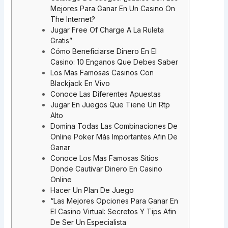
Mejores Para Ganar En Un Casino On
The Internet?
Jugar Free Of Charge A La Ruleta
Gratis”
Cómo Beneficiarse Dinero En El
Casino: 10 Enganos Que Debes Saber
Los Mas Famosas Casinos Con
Blackjack En Vivo
Conoce Las Diferentes Apuestas
Jugar En Juegos Que Tiene Un Rtp
Alto
Domina Todas Las Combinaciones De
Online Poker Más Importantes Afin De
Ganar
Conoce Los Mas Famosas Sitios
Donde Cautivar Dinero En Casino
Online
Hacer Un Plan De Juego
“Las Mejores Opciones Para Ganar En
El Casino Virtual: Secretos Y Tips Afin
De Ser Un Especialista