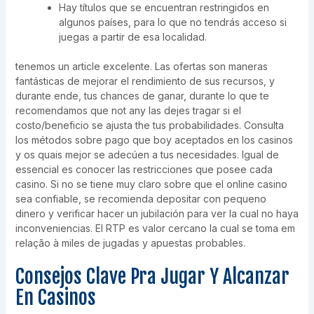
Hay títulos que se encuentran restringidos en
algunos países, para lo que no tendrás acceso si
juegas a partir de esa localidad.
tenemos un article excelente. Las ofertas son maneras
fantásticas de mejorar el rendimiento de sus recursos, y
durante ende, tus chances de ganar, durante lo que te
recomendamos que not any las dejes tragar si el
costo/beneficio se ajusta the tus probabilidades. Consulta
los métodos sobre pago que boy aceptados en los casinos
y os quais mejor se adecúen a tus necesidades. Igual de
essencial es conocer las restricciones que posee cada
casino. Si no se tiene muy claro sobre que el online casino
sea confiable, se recomienda depositar con pequeno
dinero y verificar hacer un jubilación para ver la cual no haya
inconveniencias. El RTP es valor cercano la cual se toma em
relação à miles de jugadas y apuestas probables.
Consejos Clave Pra Jugar Y Alcanzar
En Casinos