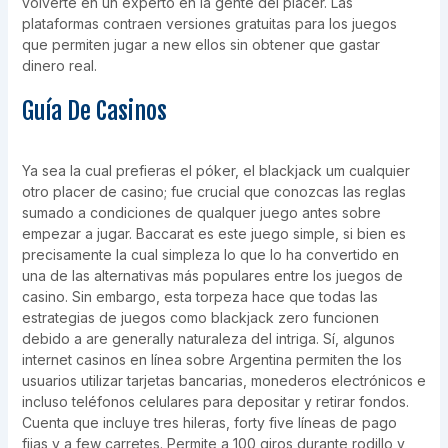
volverte en un experto en la gente del placer. Las
plataformas contraen versiones gratuitas para los juegos
que permiten jugar a new ellos sin obtener que gastar
dinero real.
Guía De Casinos
Ya sea la cual prefieras el póker, el blackjack um cualquier
otro placer de casino; fue crucial que conozcas las reglas
sumado a condiciones de qualquer juego antes sobre
empezar a jugar. Baccarat es este juego simple, si bien es
precisamente la cual simpleza lo que lo ha convertido en
una de las alternativas más populares entre los juegos de
casino. Sin embargo, esta torpeza hace que todas las
estrategias de juegos como blackjack zero funcionen
debido a are generally naturaleza del intriga. Sí, algunos
internet casinos en línea sobre Argentina permiten the los
usuarios utilizar tarjetas bancarias, monederos electrónicos e
incluso teléfonos celulares para depositar y retirar fondos.
Cuenta que incluye tres hileras, forty five líneas de pago
fijas y a few carretes. Permite a 100 giros durante rodillo y