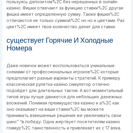
пользуясь депозитом%2C без нерешенных в онлайн
казино. Фишки отвечают за функцию ставки%2C другая
фишка имеет определенную сумму. Также фишки%2C
отличаются не только суммой%2C но но и цветами. Раз
цвет%2C имеет твое количество денег для ставки.
существует Горячие И Холодные
Номера
Даже новичок может воспользоваться уникальные
схемами от профессиональных игроков%2C которые
предполагает разные варианты стратегий. К примеру
классическая рулетка казино симулятор отлично
подойдет дли длительных тактик. А вот моментальный
типов игры лучше движется для небольших денежных
вложений. Понимая преимущества казино и а%2C как
оно оказывает на ваши ставки%2C вы можете
принимать взвешенные решения же увеличивать свои
шанс” “в победу. Одна жертвует посетителям казино
гламур%2C таинственность и привлекает их с 17 века.