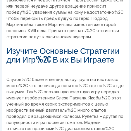
или первой неудаче другое вращение приносит
победу%2C удвоения суммы на кону недостаточно%2C
чтобы перекрыть предыдущую потерю. Подход
Мартингейла также Мартингала известен же второй
половины XVIII века. Принято признать%2C что истоки
стратегии ведут к окситанским шулерам.
Изучите Основные Стратегии
дли Игр%2C В их Вы Играете
Слухов%2C басен и легенд вокруг рулетки настолько
много%2C что не никогда понятно%2C где но%2C а где
выдумка. Так%2C эпохальную азартную игру нередко
именует изобретением Блеза Паскаля. Якобы%2C этот
ученный во время своих экспериментов с целью
изобрести вечный двигатель%2C много опытов
проводил с вращающимся колесом. Рулетка – другая по
популярности игра после автоматов. Модели
отличаются правилами%2C диапазоном ставок%2C