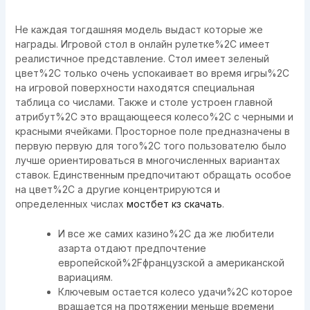
Не каждая тогдашняя модель выдаст которые же
награды. Игровой стол в онлайн рулетке%2C имеет
реалистичное представление. Стол имеет зеленый
цвет%2C только очень успокаивает во время игры%2C
на игровой поверхности находятся специальная
таблица со числами. Также и столе устроен главной
атрибут%2C это вращающееся колесо%2C с черными и
красными ячейками. Просторное поле предназначены в
первую первую для того%2C того пользователю было
лучше ориентироваться в многочисленных вариантах
ставок. Единственным предпочитают обращать особое
на цвет%2C а другие концентрируются и
определенных числах
мостбет кз скачать
.
И все же самих казино%2C да же любители
азарта отдают предпочтение
европейской%2Fфранцузской а американской
вариациям.
Ключевым остается колесо удачи%2C которое
вращается на протяжении меньше времени