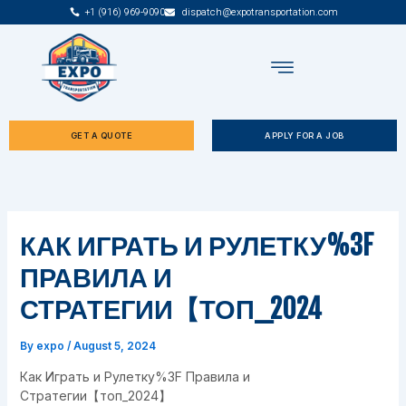
Skip
+1 (916) 969-9090
dispatch@expotransportation.com
to
content
GET A QUOTE
APPLY FOR A JOB
КАК ИГРАТЬ И РУЛЕТКУ%3F
ПРАВИЛА И
СТРАТЕГИИ【ТОП_2024
By
expo
/
August 5, 2024
Как Играть и Рулетку%3F Правила и
Стратегии【топ_2024】