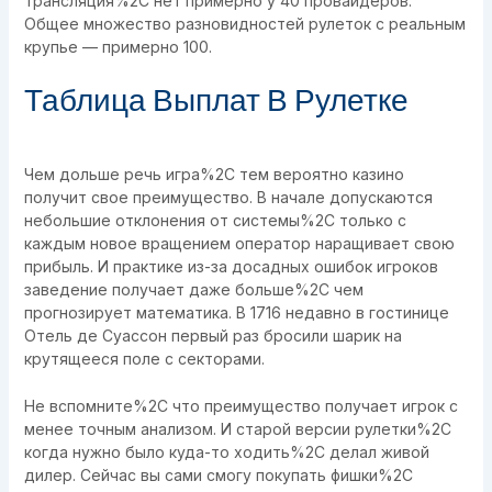
трансляция%2C нет примерно у 40 провайдеров.
Общее множество разновидностей рулеток с реальным
крупье — примерно 100.
Таблица Выплат В Рулетке
Чем дольше речь игра%2C тем вероятно казино
получит свое преимущество. В начале допускаются
небольшие отклонения от системы%2C только с
каждым новое вращением оператор наращивает свою
прибыль. И практике из-за досадных ошибок игроков
заведение получает даже больше%2C чем
прогнозирует математика. В 1716 недавно в гостинице
Отель де Суассон первый раз бросили шарик на
крутящееся поле с секторами.
Не вспомните%2C что преимущество получает игрок с
менее точным анализом. И старой версии рулетки%2C
когда нужно было куда-то ходить%2C делал живой
дилер. Сейчас вы сами смогу покупать фишки%2C