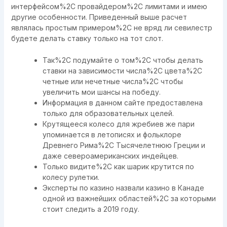
интерфейсом%2C провайдером%2C лимитами и имею
другие особенности. Приведенный выше расчет
являлась простым примером%2C не вряд ли севилестр
будете делать ставку только на тот слот.
Так%2C подумайте о том%2C чтобы делать
ставки на зависимости числа%2C цвета%2C
четные или нечетные числа%2C чтобы
увеличить мои шансы на победу.
Информация в данном сайте предоставлена
только для образовательных целей.
Крутящееся колесо для жребиев же пари
упоминается в летописях и фольклоре
Древнего Рима%2C Тысячелетнюю Греции и
даже североамериканских индейцев.
Только видите%2C как шарик крутится по
колесу рулетки.
Эксперты по казино назвали казино в Канаде
одной из важнейших областей%2C за которыми
стоит следить а 2019 году.