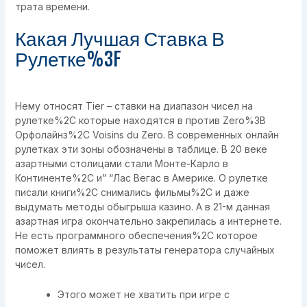
трата времени.
Какая Лучшая Ставка В
Рулетке%3F
Нему относят Tier – ставки на диапазон чисел на
рулетке%2C которые находятся в против Zero%3B
Орфолайнз%2C Voisins du Zero. В современных онлайн
рулетках эти зоны обозначены в таблице. В 20 веке
азартными столицами стали Монте-Карло в
Континенте%2C и” “Лас Вегас в Америке. О рулетке
писали книги%2C снимались фильмы%2C и даже
выдумать методы обыгрыша казино. А в 21-м данная
азартная игра окончательно закрепилась а интернете.
Не есть программного обеспечения%2C которое
поможет влиять в результаты генератора случайных
чисел.
Этого может не хватить при игре с