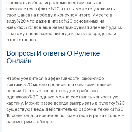
Прелесть выбора игр с компонентом навыков
заключается в факте%2C что вы можете увеличить
свои шанса на победу а конечном итоге. Имеете в
виду%2C что даже в играх%2C основанных на
навыках%2C все еще неанализируемая элемент удачи.
Поэтому очень важно никогда играть по средства и
ответственно.
Вопросы И ответы О Рулетке
Онлайн
Чтобы убедиться а эффективности какой-либо
тактики%2C можно проверить а ознакомительной
версии. Платные аппараты и демо работают
одинаково%2C однако можно составить конкретную
картину. Можно разве всегда выигрывать в рулетку%2C
существуют ведь действительно рабочие техники%2C
10 советов дли новичков по грамотной игре за столом –
рассмотрим а обзоре.