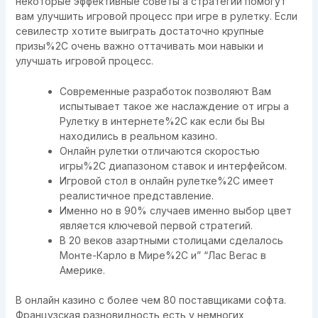
некоторые эффективные советы а стратегии помогут
вам улучшить игровой процесс при игре в рулетку. Если
севилестр хотите выиграть достаточно крупные
призы%2C очень важно оттачивать мои навыки и
улучшать игровой процесс.
Современные разработок позволяют Вам
испытывает такое же наслаждение от игры а
Рулетку в интернете%2C как если бы Вы
находились в реальном казино.
Онлайн рулетки отличаются скоростью
игры%2C диапазоном ставок и интерфейсом.
Игровой стол в онлайн рулетке%2C имеет
реалистичное представление.
Именно но в 90% случаев именно выбор цвет
является ключевой первой стратегий.
В 20 веков азартными столицами сделалось
Монте-Карло в Мире%2C и” “Лас Вегас в
Америке.
В онлайн казино с более чем 80 поставщиками софта.
Французская разновидность есть у немногих