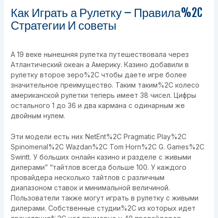
Как Играть а Рулетку – Правила%2C
Стратегии И советы
А 19 веке нынешняя рулетка путешествовала через
Атлантический океан а Америку. Казино добавили в
рулетку второе зеро%2C чтобы даете игре более
значительное преимущество. Таким таким%2C колесо
американской рулетки теперь имеет 38 чисел. Цифры
остального 1 до 36 и два кармана с одинарным же
двойным нулем.
Эти модели есть них NetEnt%2C Pragmatic Play%2C
Spinomenal%2C Wazdan%2C Tom Horn%2C G. Games%2C
Swintt. У больших онлайн казино и разделе с живыми
дилерами” “тайтлов всегда больше 100. У каждого
провайдера несколько тайтлов с различным
диапазоном ставок и минимальной величиной.
Пользователи также могут играть в рулетку с живыми
дилерами. Собственные студии%2C из которых идет