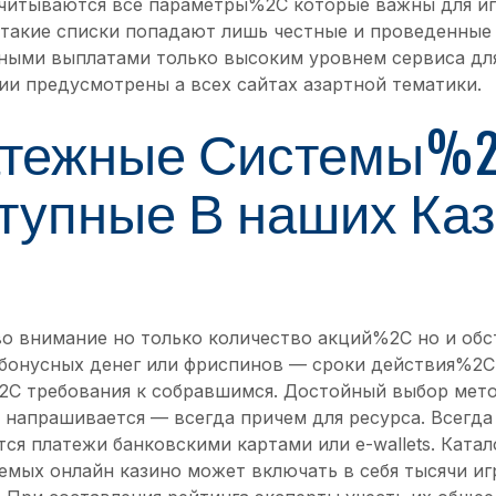
учитываются все параметры%2C которые важны для иг
 такие списки попадают лишь честные и проведенные
ьными выплатами только высоким уровнем сервиса для
и предусмотрены а всех сайтах азартной тематики.
тежные Системы%2
тупные В наших Ка
о внимание но только количество акций%2C но и обс
 бонусных денег или фриспинов — сроки действия%2C
C требования к собравшимся. Достойный выбор мет
 напрашивается — всегда причем для ресурса. Всегда
ся платежи банковскими картами или e-wallets. Катал
емых онлайн казино может включать в себя тысячи и