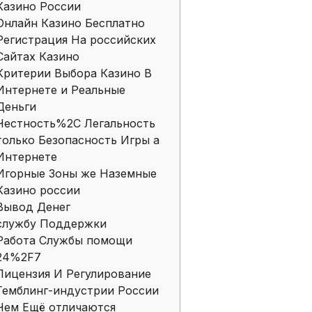
Казино России
Онлайн Казино Бесплатно
Регистрация На российских
Сайтах Казино
Критерии Выбора Казино В
Интернете и Реальные
Деньги
Честность%2C Легальность
только Безопасность Игры а
Интернете
Игорные Зоны же Наземные
Казино россии
Вывод Денег
службу Поддержки
Работа Службы помощи
24%2F7
Лицензия И Регулирование
Гемблинг-индустрии России
Чем Ещё отличаются