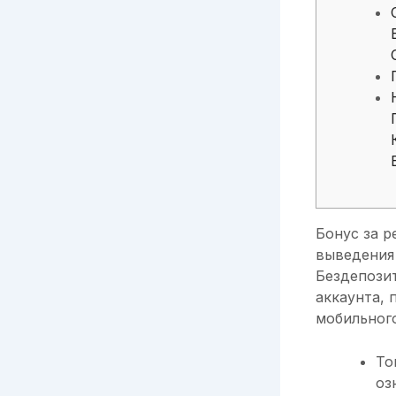
Бонус за р
выведения
Бездепози
аккаунта, 
мобильного
То
оз