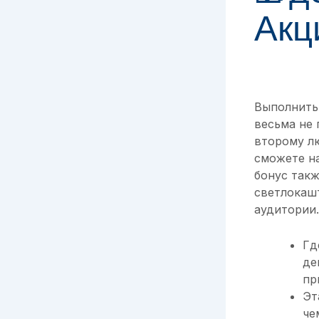
Акц
Выполнить 
весьма не 
второму л
сможете на
бонус такж
светлокаш
аудитории.
Гд
де
пр
Эт
че