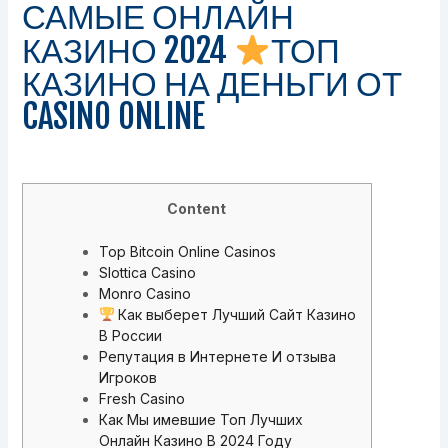
САМЫЕ ОНЛАЙН
КАЗИНО 2024
ТОП
КАЗИНО НА ДЕНЬГИ ОТ
CASINO ONLINE
Content
Top Bitcoin Online Casinos
Slottica Casino
Monro Casino
Как выберет Лучший Сайт Казино
В России
Репутация в Интернете И отзыва
Игроков
Fresh Casino
Как Мы имевшие Топ Лучших
Онлайн Казино В 2024 Году