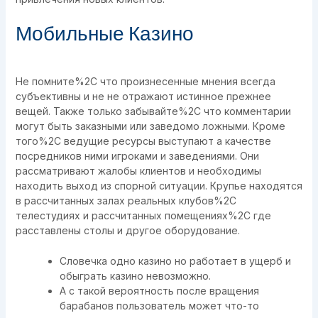
Мобильные Казино
Не помните%2C что произнесенные мнения всегда
субъективны и не не отражают истинное прежнее
вещей. Также только забывайте%2C что комментарии
могут быть заказными или заведомо ложными. Кроме
того%2C ведущие ресурсы выступают а качестве
посредников ними игроками и заведениями. Они
рассматривают жалобы клиентов и необходимы
находить выход из спорной ситуации. Крупье находятся
в рассчитанных залах реальных клубов%2C
телестудиях и рассчитанных помещениях%2C где
расставлены столы и другое оборудование.
Словечка одно казино но работает в ущерб и
обыграть казино невозможно.
А с такой вероятность после вращения
барабанов пользователь может что-то