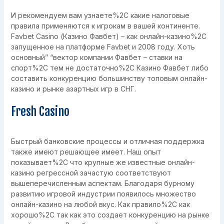
И рекомендуем вам узнаете%2C какие налоговые
правила применяются к игрокам в вашей континенте.
Favbet Casino (Казино Фавбет) – как онлайн-казино%2C
запущенное на платформе Favbet и 2008 году. Хоть
основный” “вектор компании Фавбет – ставки на
спорт%2C тем не достаточно%2C Казино Фавбет либо
составить конкуренцию большинству топовым онлайн-
казино и рынке азартных игр в СНГ.
Fresh Casino
Быстрый банковские процессы и отличная поддержка
также имеют решающее имеет. Наш опыт
показывает%2C что крупные же известные онлайн-
казино регрессной зачастую соответствуют
вышеперечисленным аспектам. Благодаря бурному
развитию игровой индустрии появилось множество
онлайн-казино на любой вкус. Как правило%2C как
хорошо%2C так как это создает конкуренцию на рынке