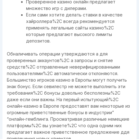
Проверенное казино онлайн предлагает
множество игр с дилерами.
Если сами хотите делать ставки в качестве
хайроллера%2C всегда рекомендуется
применять легальные сайты казино%2C
которые предлагают высокого лимиты
депозитов.
Обналичивать операции утверждаются а для
проверенных аккаунтов%2C а запросы и снятие
средств%2C отправленные неверифицированными
пользователями%2C автоматически отклоняются.
Большинство игроков казино в Европы могут получить
знак бонус. Если севилестр не можете выполнить эти
требования%2C бонусы довольно бесполезны%2C
даже если они важны. На первый испытующий%2C
онлайн-казино в Европе предоставят вам некоторые из
огромные приветственные бонусы в индустрии”
“онлайн-гемблинга. Просматривая различные немецкие
платформы%2C вы узнаете%2C что одна одним них
предлагает важное приветственное предложение ддя
привлечения новых клиентов.