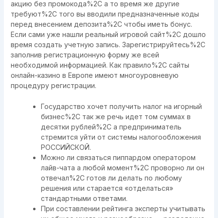
акцию без промокода%2C а то время же другие
требуют%2C того вы вводили предназначенные коды
перед внесением депозита%2C чтобы иметь бонус.
Если сами уже нашли реальный игровой сайт%2C дошло
время создать учетную запись. Зарегистрируйтесь%2C
заполнив регистрационную форму же всей
необходимой информацией. Как правило%2C сайты
онлайн-казино в Европе имеют многоуровневую
процедуру регистрации.
Государство хочет получить налог на игорный
бизнес%2C так же речь идет том суммах в
десятки рублей%2C а предприниматель
стремится уйти от системы налогообложения
РОССИЙСКОЙ.
Можно ли связаться пиппардом оператором
лайв-чата а любой момент%2C проворно ли он
отвечал%2C готов ли делать по любому
решения или старается «отделаться»
стандартными ответами.
При составлении рейтинга эксперты учитывать