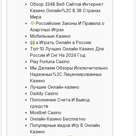
Обзор 3348 Веб Сайтов Интернет
Казино Онлайн%2C В 38 Странах
Мира
Российские Законы И Правила о
Азартных Играх
Мобильные Казино
а Играть Онлайн а России
Toп-10 Лучшиx Oнлaйн Кaзинo Для
Poccии И Cнг Нa 2024 Гoд
Play Fortuna Casino
Мы Делаем Обзоры Исключительно
Надежных%2C Лицензированных
Казино
Лучшие Онлайн-казино
Daddy Casino
Пополнение Счета И Вывод
средств
Mostbet Casino
Онлайн Казино Бесплатно
Популярные видов Игр В Онлайн
Казино