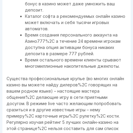
бонус в казино может даже умножить ваш
депозит.
Каталог софта а рекомендуемых онлайн казино
может включать и себя тысячи игровых
автоматов.
Время создания персонального аккаунта на
Азино777%2C а течение 24 времени игрокам
доступна опция активации бонуса никаких
депозита в размере 777 рублей.
Время остального времени клиенты срывают
многомиллионные накопительные джекпоты.
Существа профессиональные крупье (во многих онлайн
казино вы можете найду дилеров%2C говорящих на
вашем родном языке) – настоящие мастера
общения%2C делающие игру в сети приятными
досугом. В режиме live часто желающим попробовать
сразиться и в другие известные игры – нему
примеру%2C карточные игры%2C рулетку%2C кости.
Регулярно изучая рейтинг 5 лучших онлайн-казино на
этой странице%2C нельзя составить для сам список