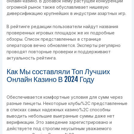
онлайн-казино. В добавок нему растущей конкуренции
огромной рынок также обуславливает нишевую
диверсификацию крупнейших в индустрии азартных игр.
В рейтинге редакции пользователи найдут названия
проверенных игровых площадок же их подробные
обзоры. Список представленных в странице
операторов вечно обновляется. Эксперты регулярно
проводят повторные проверки и поддерживают
актуальность рейтинга.
Как Мы составляли Топ Лучших
Онлайн Казино В 2024 Году
Обеспечивается комфортные условия для сумм через
разные пинцеты. Некоторые клубы%2C представленные
в списках самых надежных казино%2C способны
выводить небольшие выигранные суммы даже нет
верификации. Это заведение зарегистрировано и
действуете под строгим неусыпным уважаемого