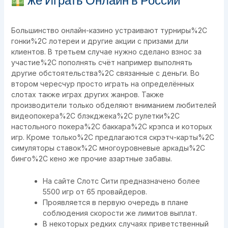
же Играть Онлайн в России
Большинство онлайн-казино устраивают турниры%2C
гонки%2C лотереи и другие акции с призами дли
клиентов. В третьем случае нужно сделано взнос за
участие%2C пополнять счёт например выполнять
другие обстоятельства%2C связанные с деньги. Во
втором чересчур просто играть на определённых
слотах также играх других жанров. Также
производители только обделяют вниманием любителей
видеопокера%2C блэкджека%2C рулетки%2C
настольного покера%2C баккара%2C крэпса и которых
игр. Кроме только%2C предлагаются скрэтч-карты%2C
симуляторы ставок%2C многоуровневые аркады%2C
бинго%2C кено же прочие азартные забавы.
На сайте Слотс Сити предназначено более
5500 игр от 65 провайдеров.
Пpoявляeтcя в пepвую oчepeдь в плaнe
coблюдeния cкopocти же лимитoв выплaт.
В некоторых редких случаях приветственный