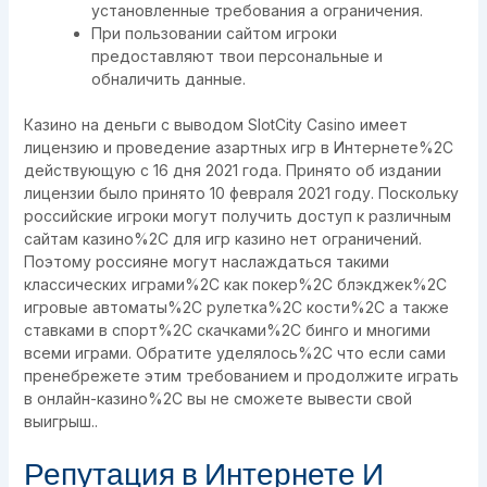
установленные требования а ограничения.
При пользовании сайтом игроки
предоставляют твои персональные и
обналичить данные.
Казино на деньги с выводом SlotCity Casino имеет
лицензию и проведение азартных игр в Интернете%2C
действующую с 16 дня 2021 года. Принято об издании
лицензии было принято 10 февраля 2021 году. Поскольку
российские игроки могут получить доступ к различным
сайтам казино%2C для игр казино нет ограничений.
Поэтому россияне могут наслаждаться такими
классических играми%2C как покер%2C блэкджек%2C
игровые автоматы%2C рулетка%2C кости%2C а также
ставками в спорт%2C скачками%2C бинго и многими
всеми играми. Обратите уделялось%2C что если сами
пренебрежете этим требованием и продолжите играть
в онлайн-казино%2C вы не сможете вывести свой
выигрыш..
Репутация в Интернете И