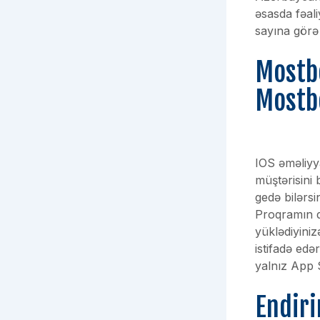
əsasda fəali
sayına görə 
Mostbe
Mostb
IOS əməliyy
müştərisini
gedə bilərsi
Proqramın 
yüklədiyiniz
istifadə edə
yalnız App S
Endir