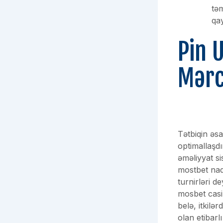
təm
qa
Pin 
Mərc
Tətbiqin əs
optimallaşd
əməliyyat s
mostbet nad
turnirləri d
mosbet casi
belə, itkilə
olan etibarl