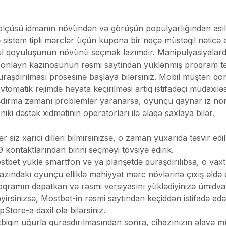
ölçüsü idmanın növündən və görüşün populyarlığından asılı
 sistem tipli mərclər üçün kupona bir neçə müstəqil nəticə 
ul qoyuluşunun növünü seçmək lazımdır. Manipulyasiyalar
 onlayn kazinosunun rəsmi saytından yüklənmiş proqram tə
uraşdırılması prosesinə başlaya bilərsiniz. Mobil müştəri q
vtomatik rejimdə həyata keçirilməsi artıq istifadəçi müdaxiləs
şdırma zamanı problemlər yaranarsa, oyunçu qaynar iz nöm
xniki dəstək xidmətinin operatorları ilə əlaqə saxlaya bilər.
r siz xarici dilləri bilmirsinizsə, o zaman yuxarıda təsvir ed
 kontaktlarından birini seçməyi tövsiyə edirik.
stbet yukle smartfon və ya planşetdə quraşdırılıbsa, o vax
azındakı oyunçu elliklə mahiyyət mərc növlərinə çıxış əldə 
oqramın dapatkan və rəsmi versiyasını yüklədiyinizə ümidv
əyirsinizsə, Mostbet-in rəsmi saytından keçiddən istifadə ed
Store-a daxil ola bilərsiniz.
biqin uğurla quraşdırılmasından sonra, cihazınızın əlavə m