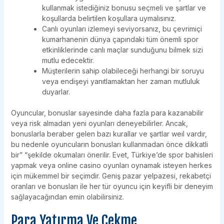
kullanmak istediğiniz bonusu seçmeli ve şartlar ve
koşullarda belirtilen koşullara uymalısınız.
Canlı oyunları izlemeyi seviyorsanız, bu çevrimiçi
kumarhanenin dünya çapındaki tüm önemli spor
etkinliklerinde canlı maçlar sunduğunu bilmek sizi
mutlu edecektir.
Müşterilerin sahip olabileceği herhangi bir soruyu
veya endişeyi yanıtlamaktan her zaman mutluluk
duyarlar.
Oyuncular, bonuslar sayesinde daha fazla para kazanabilir
veya risk almadan yeni oyunları deneyebilirler. Ancak,
bonuslarla beraber gelen bazı kurallar ve şartlar weil vardır,
bu nedenle oyuncuların bonusları kullanmadan önce dikkatli
bir” “şekilde okumaları önerilir. Evet, Türkiye’de spor bahisleri
yapmak veya online casino oyunları oynamak isteyen herkes
için mükemmel bir seçimdir. Geniş pazar yelpazesi, rekabetçi
oranları ve bonusları ile her tür oyuncu için keyifli bir deneyim
sağlayacağından emin olabilirsiniz.
Para Yatırma Ve Çekme