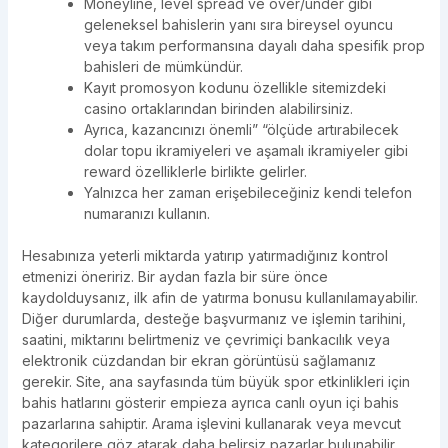
Moneyline, level spread ve over/under gibi
geleneksel bahislerin yanı sıra bireysel oyuncu
veya takım performansına dayalı daha spesifik prop
bahisleri de mümkündür.
Kayıt promosyon kodunu özellikle sitemizdeki
casino ortaklarından birinden alabilirsiniz.
Ayrıca, kazancınızı önemli” “ölçüde artırabilecek
dolar topu ikramiyeleri ve aşamalı ikramiyeler gibi
reward özelliklerle birlikte gelirler.
Yalnızca her zaman erişebileceğiniz kendi telefon
numaranızı kullanın.
Hesabınıza yeterli miktarda yatırıp yatırmadığınız kontrol
etmenizi öneririz. Bir aydan fazla bir süre önce
kaydolduysanız, ilk afin de yatırma bonusu kullanılamayabilir.
Diğer durumlarda, desteğe başvurmanız ve işlemin tarihini,
saatini, miktarını belirtmeniz ve çevrimiçi bankacılık veya
elektronik cüzdandan bir ekran görüntüsü sağlamanız
gerekir. Site, ana sayfasında tüm büyük spor etkinlikleri için
bahis hatlarını gösterir empieza ayrıca canlı oyun içi bahis
pazarlarına sahiptir. Arama işlevini kullanarak veya mevcut
kategorilere göz atarak daha belirsiz pazarlar bulunabilir.