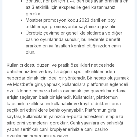
Bonusu, her biri için 1. 40’dan başlayan oranlarla en
az 3 etkinlik için ekspres ile geri kazanmanız
gerekir.
Mostbet promosyon kodu 2023 dahil en boy
teklifler için promosyonlar sayfamıza göz atın.
Ücretsiz çevirmeler genellikle slotlarda ve diğer
casino oyunlarında sunulur, bu nedenle benefit
ararken en iyi fırsatları kontrol ettiğinizden emin
olun.
Kullanıcı dostu düzeni ve pratik özellikleri neticesinde
bahislerinizden ve keyif aldığınız spor etkinliklerinden
haberdar olmak için ideal bir yöntemdir. Bir hesap oluşturmak
ve Mostbet’e giriş yapmak, kullanıcılara platformun eğlenceli
özelliklerine empieza bahis oynamak için güvenli bir ortama
erişim sağlayan basit bir işlemdir. Kullanıcılar, platformun
kapsamlı özellik setini kullanabilir ve kayıt olduktan sonra
seçtikleri etkinliklere bahis oynayabilir. Platformun giriş
sayfası, kullanıcıların yalnızca e-posta adreslerini empieza
şifrelerini vermelerini gerektirir. Canlı yayınlara ev sahipliği
yapan sertifikalı canlı krupiyerlerimizle canlı casino
oyunlarının heyecanını yaşayın.