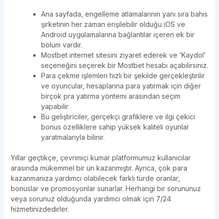
Ana sayfada, engelleme atlamalarının yanı sıra bahis
şirketinin her zaman erişilebilir olduğu iOS ve
Android uygulamalarına bağlantılar içeren ek bir
bölüm vardır.
Mostbet internet sitesini ziyaret ederek ve ‘Kaydol’
seçeneğini seçerek bir Mostbet hesabı açabilirsiniz.
Para çekme işlemleri hızlı bir şekilde gerçekleştirilir
ve oyuncular, hesaplarına para yatırmak için diğer
birçok pra yatırma yöntemi arasından seçim
yapabilir.
Bu geliştiriciler, gerçekçi grafiklere ve ilgi çekici
bonus özelliklere sahip yüksek kaliteli oyunlar
yaratmalarıyla bilinir.
Yıllar geçtikçe, çevrimiçi kumar platformumuz kullanıcılar
arasında mükemmel bir ün kazanmıştır. Ayrıca, çok para
kazanmanıza yardımcı olabilecek farklı türde oranlar,
bonuslar ve promosyonlar sunarlar. Herhangi bir sorununuz
veya sorunuz olduğunda yardımcı olmak için 7/24
hizmetinizdedirler.