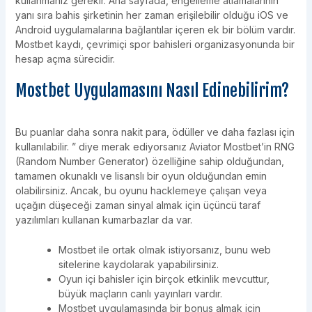
kullanmanız gerekir. Ana sayfada, engelleme atlamalarının
yanı sıra bahis şirketinin her zaman erişilebilir olduğu iOS ve
Android uygulamalarına bağlantılar içeren ek bir bölüm vardır.
Mostbet kaydı, çevrimiçi spor bahisleri organizasyonunda bir
hesap açma sürecidir.
Mostbet Uygulamasını Nasıl Edinebilirim?
Bu puanlar daha sonra nakit para, ödüller ve daha fazlası için
kullanılabilir. ” diye merak ediyorsanız Aviator Mostbet’in RNG
(Random Number Generator) özelliğine sahip olduğundan,
tamamen okunaklı ve lisanslı bir oyun olduğundan emin
olabilirsiniz. Ancak, bu oyunu hacklemeye çalışan veya
uçağın düşeceği zaman sinyal almak için üçüncü taraf
yazılımları kullanan kumarbazlar da var.
Mostbet ile ortak olmak istiyorsanız, bunu web
sitelerine kaydolarak yapabilirsiniz.
Oyun içi bahisler için birçok etkinlik mevcuttur,
büyük maçların canlı yayınları vardır.
Mostbet uygulamasında bir bonus almak için