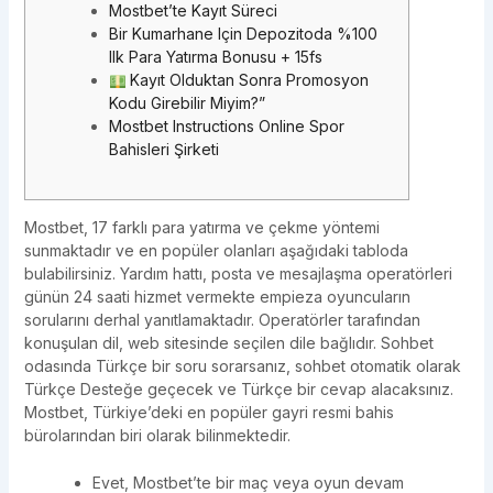
Mostbet’te Kayıt Süreci
Bir Kumarhane Için Depozitoda %100
Ilk Para Yatırma Bonusu + 15fs
Kayıt Olduktan Sonra Promosyon
Kodu Girebilir Miyim?”
Mostbet Instructions Online Spor
Bahisleri Şirketi
Mostbet, 17 farklı para yatırma ve çekme yöntemi
sunmaktadır ve en popüler olanları aşağıdaki tabloda
bulabilirsiniz. Yardım hattı, posta ve mesajlaşma operatörleri
günün 24 saati hizmet vermekte empieza oyuncuların
sorularını derhal yanıtlamaktadır. Operatörler tarafından
konuşulan dil, web sitesinde seçilen dile bağlıdır. Sohbet
odasında Türkçe bir soru sorarsanız, sohbet otomatik olarak
Türkçe Desteğe geçecek ve Türkçe bir cevap alacaksınız.
Mostbet, Türkiye’deki en popüler gayri resmi bahis
bürolarından biri olarak bilinmektedir.
Evet, Mostbet’te bir maç veya oyun devam