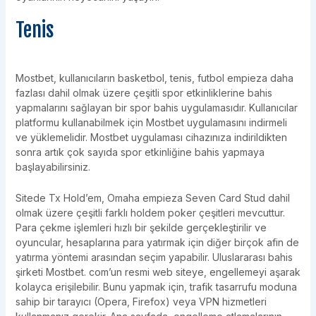
Tenis
Mostbet, kullanıcıların basketbol, tenis, futbol empieza daha
fazlası dahil olmak üzere çeşitli spor etkinliklerine bahis
yapmalarını sağlayan bir spor bahis uygulamasıdır. Kullanıcılar
platformu kullanabilmek için Mostbet uygulamasını indirmeli
ve yüklemelidir. Mostbet uygulaması cihazınıza indirildikten
sonra artık çok sayıda spor etkinliğine bahis yapmaya
başlayabilirsiniz.
Sitede Tx Hold’em, Omaha empieza Seven Card Stud dahil
olmak üzere çeşitli farklı holdem poker çeşitleri mevcuttur.
Para çekme işlemleri hızlı bir şekilde gerçekleştirilir ve
oyuncular, hesaplarına para yatırmak için diğer birçok afin de
yatırma yöntemi arasından seçim yapabilir. Uluslararası bahis
şirketi Mostbet. com’un resmi web siteye, engellemeyi aşarak
kolayca erişilebilir. Bunu yapmak için, trafik tasarrufu moduna
sahip bir tarayıcı (Opera, Firefox) veya VPN hizmetleri