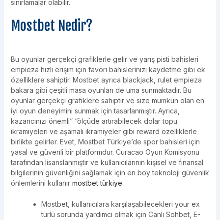
sınırlamalar olabilir.
Mostbet Nedir?
Bu oyunlar gerçekçi grafiklerle gelir ve yarış pisti bahisleri
empieza hızlı erişim için favori bahislerinizi kaydetme gibi ek
özelliklere sahiptir. Mostbet ayrıca blackjack, rulet empieza
bakara gibi çeşitli masa oyunları de uma sunmaktadır. Bu
oyunlar gerçekçi grafiklere sahiptir ve size mümkün olan en
iyi oyun deneyimini sunmak için tasarlanmıştır. Ayrıca,
kazancınızı önemli” “ölçüde artırabilecek dolar topu
ikramiyeleri ve aşamalı ikramiyeler gibi reward özelliklerle
birlikte gelirler. Evet, Mostbet Türkiye’de spor bahisleri için
yasal ve güvenli bir platformdur. Curacao Oyun Komisyonu
tarafından lisanslanmıştır ve kullanıcılarının kişisel ve finansal
bilgilerinin güvenliğini sağlamak için en boy teknoloji güvenlik
önlemlerini kullanır
mostbet türkiye
.
Mostbet, kullanıcılara karşılaşabilecekleri your ex
türlü sorunda yardımcı olmak için Canlı Sohbet, E-