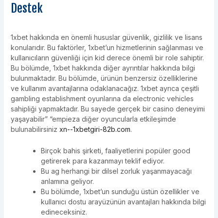
Destek
1xbet hakkında en önemli hususlar güvenlik, gizlilik ve lisans
konularıdır. Bu faktörler, 1xbet’un hizmetlerinin sağlanması ve
kullanıcıların güvenliği için kid derece önemli bir role sahiptir.
Bu bölümde, 1xbet hakkında diğer ayrıntılar hakkında bilgi
bulunmaktadır. Bu bölümde, ürünün benzersiz özelliklerine
ve kullanım avantajlarına odaklanacağız. 1xbet ayrıca çeşitli
gambling establishment oyunlarına da electronic vehicles
sahipliği yapmaktadır. Bu sayede gerçek bir casino deneyimi
yaşayabilir” “empieza diğer oyuncularla etkileşimde
bulunabilirsiniz
xn--1xbetgiri-82b.com
.
Birçok bahis şirketi, faaliyetlerini popüler good
getirerek para kazanmayı teklif ediyor.
Bu ag herhangi bir dilsel zorluk yaşanmayacağı
anlamına geliyor.
Bu bölümde, 1xbet’un sunduğu üstün özellikler ve
kullanıcı dostu arayüzünün avantajları hakkında bilgi
edineceksiniz.