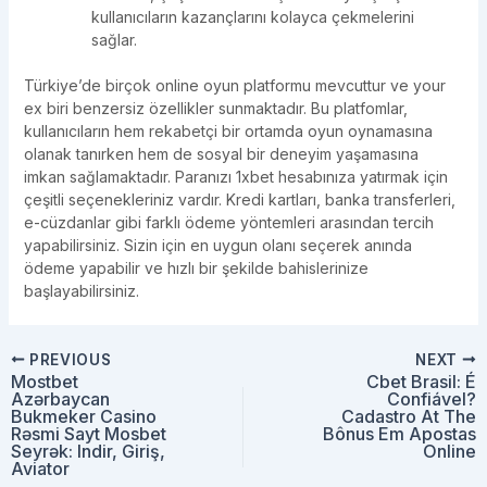
kullanıcıların kazançlarını kolayca çekmelerini
sağlar.
Türkiye’de birçok online oyun platformu mevcuttur ve your
ex biri benzersiz özellikler sunmaktadır. Bu platfomlar,
kullanıcıların hem rekabetçi bir ortamda oyun oynamasına
olanak tanırken hem de sosyal bir deneyim yaşamasına
imkan sağlamaktadır. Paranızı 1xbet hesabınıza yatırmak için
çeşitli seçenekleriniz vardır. Kredi kartları, banka transferleri,
e-cüzdanlar gibi farklı ödeme yöntemleri arasından tercih
yapabilirsiniz. Sizin için en uygun olanı seçerek anında
ödeme yapabilir ve hızlı bir şekilde bahislerinize
başlayabilirsiniz.
PREVIOUS
NEXT
Mostbet
Cbet Brasil: É
Azərbaycan
Confiável?
Bukmeker Casino
Cadastro At The
Rəsmi Sayt Мosbet
Bônus Em Apostas
Seyrək: Indir, Giriş,
Online
Aviator