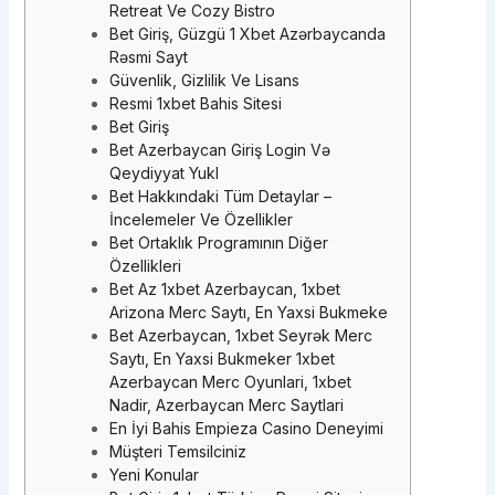
Retreat Ve Cozy Bistro
Bet Giriş, Güzgü 1 Xbet Azərbaycanda
Rəsmi Sayt
Güvenlik, Gizlilik Ve Lisans
Resmi 1xbet Bahis Sitesi
Bet Giriş
Bet Azerbaycan Giriş Login Və
Qeydiyyat Yukl
Bet Hakkındaki Tüm Detaylar –
İncelemeler Ve Özellikler
Bet Ortaklık Programının Diğer
Özellikleri
Bet Az 1xbet Azerbaycan, 1xbet
Arizona Merc Saytı, En Yaxsi Bukmeke
Bet Azerbaycan, 1xbet Seyrək Merc
Saytı, En Yaxsi Bukmeker 1xbet
Azerbaycan Merc Oyunlari, 1xbet
Nadir, Azerbaycan Merc Saytlari
En İyi Bahis Empieza Casino Deneyimi
Müşteri Temsilciniz
Yeni Konular