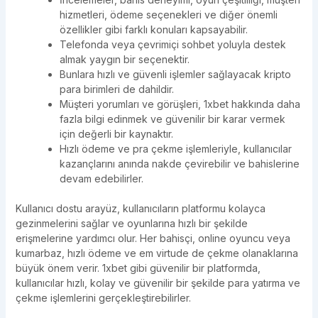
hizmetleri, ödeme seçenekleri ve diğer önemli
özellikler gibi farklı konuları kapsayabilir.
Telefonda veya çevrimiçi sohbet yoluyla destek
almak yaygın bir seçenektir.
Bunlara hızlı ve güvenli işlemler sağlayacak kripto
para birimleri de dahildir.
Müşteri yorumları ve görüşleri, 1xbet hakkında daha
fazla bilgi edinmek ve güvenilir bir karar vermek
için değerli bir kaynaktır.
Hızlı ödeme ve pra çekme işlemleriyle, kullanıcılar
kazançlarını anında nakde çevirebilir ve bahislerine
devam edebilirler.
Kullanıcı dostu arayüz, kullanıcıların platformu kolayca
gezinmelerini sağlar ve oyunlarına hızlı bir şekilde
erişmelerine yardımcı olur. Her bahisçi, online oyuncu veya
kumarbaz, hızlı ödeme ve em virtude de çekme olanaklarına
büyük önem verir. 1xbet gibi güvenilir bir platformda,
kullanıcılar hızlı, kolay ve güvenilir bir şekilde para yatırma ve
çekme işlemlerini gerçekleştirebilirler.