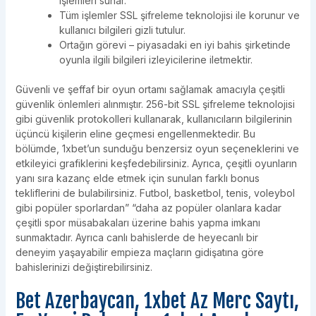
işlemleri sunar.
Tüm işlemler SSL şifreleme teknolojisi ile korunur ve
kullanıcı bilgileri gizli tutulur.
Ortağın görevi – piyasadaki en iyi bahis şirketinde
oyunla ilgili bilgileri izleyicilerine iletmektir.
Güvenli ve şeffaf bir oyun ortamı sağlamak amacıyla çeşitli
güvenlik önlemleri alınmıştır. 256-bit SSL şifreleme teknolojisi
gibi güvenlik protokolleri kullanarak, kullanıcıların bilgilerinin
üçüncü kişilerin eline geçmesi engellenmektedir. Bu
bölümde, 1xbet’un sunduğu benzersiz oyun seçeneklerini ve
etkileyici grafiklerini keşfedebilirsiniz. Ayrıca, çeşitli oyunların
yanı sıra kazanç elde etmek için sunulan farklı bonus
tekliflerini de bulabilirsiniz. Futbol, basketbol, tenis, voleybol
gibi popüler sporlardan” “daha az popüler olanlara kadar
çeşitli spor müsabakaları üzerine bahis yapma imkanı
sunmaktadır. Ayrıca canlı bahislerde de heyecanlı bir
deneyim yaşayabilir empieza maçların gidişatına göre
bahislerinizi değiştirebilirsiniz.
Bet Azerbaycan, 1xbet Az Merc Saytı,