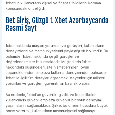
1xbet’un kullanıcıların kişisel ve finansal bilgilerini koruma
konusundaki önceliğidir.
Bet Giriş, Güzgü 1 Xbet Azərbaycanda
Rəsmi Sayt
1xbet hakkında müşteri yorumları ve görüşleri, kullanıcıların
deneyimlerini ve memnuniyetlerini paylaştığı bir bölümdür. Bu
bölümde, 1xbet hakkında çeşitli görüşler ve
değerlendirmeler bulunmaktadır. Müşterilerin 1xbet
hakkındaki düşünceleri, site hizmetlerinden, oyun
seçeneklerinden empieza kullanıcı deneyiminden bahseder.
1xbet ile ilgili tüm detayları öğrenmek isteyenler için müşteri
yorumları ve görüşleri, güvenilir bir kaynak olabilir.
Bu nedenle, 1xbet’un güvenlik, gizlilik ve lisans ilkeleri,
kullanıcıların güvenli empieza güvenilir bir oyun deneyimi
yaşamalarını sağlamaktadır. Şirket bu önemli hususlara büyük
önem vererek, kullanıcıların memnuniyetini sağlamayı