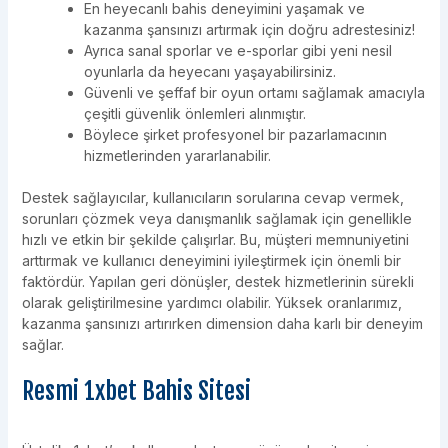
En heyecanlı bahis deneyimini yaşamak ve
kazanma şansınızı artırmak için doğru adrestesiniz!
Ayrıca sanal sporlar ve e-sporlar gibi yeni nesil
oyunlarla da heyecanı yaşayabilirsiniz.
Güvenli ve şeffaf bir oyun ortamı sağlamak amacıyla
çeşitli güvenlik önlemleri alınmıştır.
Böylece şirket profesyonel bir pazarlamacının
hizmetlerinden yararlanabilir.
Destek sağlayıcılar, kullanıcıların sorularına cevap vermek,
sorunları çözmek veya danışmanlık sağlamak için genellikle
hızlı ve etkin bir şekilde çalışırlar. Bu, müşteri memnuniyetini
arttırmak ve kullanıcı deneyimini iyileştirmek için önemli bir
faktördür. Yapılan geri dönüşler, destek hizmetlerinin sürekli
olarak geliştirilmesine yardımcı olabilir. Yüksek oranlarımız,
kazanma şansınızı artırırken dimension daha karlı bir deneyim
sağlar.
Resmi 1xbet Bahis Sitesi