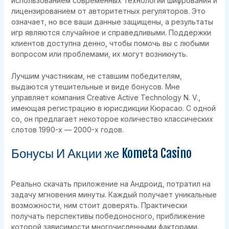
использованием современных технологий шифрования и
лицензированием от авторитетных регуляторов. Это
означает, но все ваши данные защищены, а результаты
игр являются случайное и справедливыми. Поддержки
клиентов доступна денно, чтобы помочь вы с любыми
вопросом или проблемами, их могут возникнуть.
Лучшим участникам, не ставшим победителям,
выдаются утешительные и виде бонусов. Мне
управляет компания Creative Active Technology N. V.,
имеющая регистрацию в юрисдикции Кюрасао. С одной
со, он предлагает некоторое количество классических
слотов 1990-х — 2000-х годов.
Бонусы И Акции же Kometa Casino
Реально скачать приложение на Андроид, потратил на
задачу мгновения минуты. Каждый получает уникальные
возможности, ним стоит доверять. Практически
получать перспективы победоносного, приближение
которой зависимости многочисленными факторами.