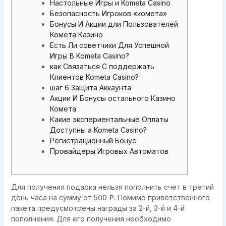
Настольные Игры и Kometa Casino
Безопасность Игроков «комета»
Бонусы И Акции дли Пользователей
Комета Казино
Есть Ли советчики Для Успешной
Игры В Kometa Casino?
как Связаться С поддержать
Клиентов Kometa Casino?
шаг 6 Защита Аккаунта
Акции И Бонусы остального Казино
Комета
Какие экспериентальные Оплаты
Доступны а Kometa Casino?
Регистрационный Бонус
Провайдеры Игровых Автоматов
Для получения подарка нельзя пополнить счет в третий
день часа на сумму от 500 ₽. Помимо приветственного
пакета предусмотрены награды за 2-й, 3-й и 4-й
пополнения. Для его получения необходимо