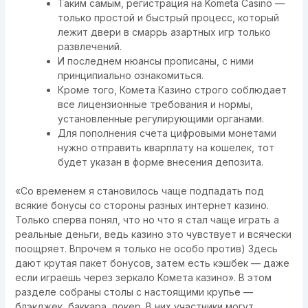
Таким самым, регистрация на Kometa Casino —
только простой и быстрый процесс, который
лежит двери в смаррь азартных игр только
развлечений.
И последнем нюансы прописаны, с ними
принципиально ознакомиться.
Кроме того, Комета Казино строго соблюдает
все лицензионные требования и нормы,
установленные регулирующими органами.
Для пополнения счета цифровыми монетами
нужно отправить кварплату на кошелек, тот
будет указан в форме внесения депозита.
«Со временем я становилось чаще подпадать под
всякие бонусы со стороны разных интернет казино.
Только сперва понял, что но что я стал чаще играть а
реальные деньги, ведь казино это чувствует и всячески
поощряет. Впрочем я только не особо против) Здесь
дают крутая пакет бонусов, затем есть кэшбек — даже
если играешь через зеркало Комета казино». В этом
разделе собраны столы с настоящими крупье —
блэкджек, баккара, покер. В них участники могут