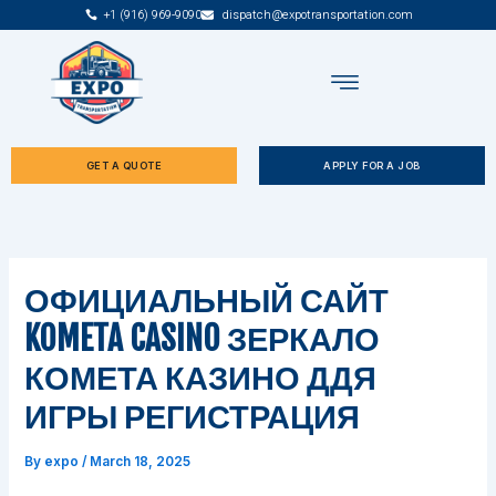
Skip
+1 (916) 969-9090
dispatch@expotransportation.com
to
content
GET A QUOTE
APPLY FOR A JOB
ОФИЦИАЛЬНЫЙ САЙТ
KOMETA CASINO ЗЕРКАЛО
КОМЕТА КАЗИНО ДДЯ
ИГРЫ РЕГИСТРАЦИЯ
By
expo
/
March 18, 2025