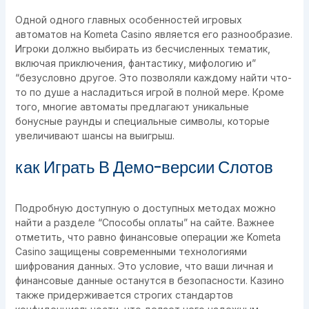
Одной одного главных особенностей игровых
автоматов на Kometa Casino является его разнообразие.
Игроки должно выбирать из бесчисленных тематик,
включая приключения, фантастику, мифологию и”
“безусловно другое. Это позволяли каждому найти что-
то по душе а насладиться игрой в полной мере. Кроме
того, многие автоматы предлагают уникальные
бонусные раунды и специальные символы, которые
увеличивают шансы на выигрыш.
как Играть В Демо-версии Слотов
Подробную доступную о доступных методах можно
найти а разделе “Способы оплаты” на сайте. Важнее
отметить, что равно финансовые операции же Kometa
Casino защищены современными технологиями
шифрования данных. Это условие, что ваши личная и
финансовые данные останутся в безопасности. Казино
также придерживается строгих стандартов