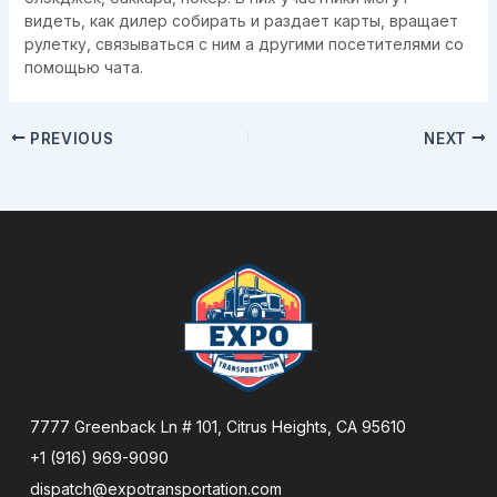
видеть, как дилер собирать и раздает карты, вращает
рулетку, связываться с ним а другими посетителями со
помощью чата.
PREVIOUS
NEXT
7777 Greenback Ln # 101, Citrus Heights, CA 95610
+1 (916) 969-9090
dispatch@expotransportation.com