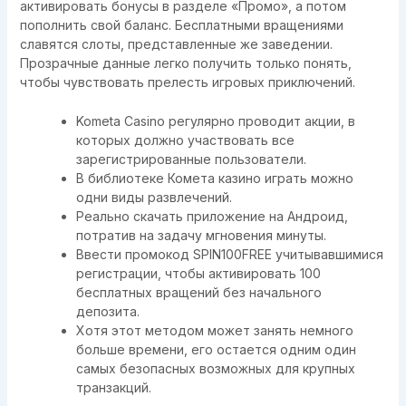
активировать бонусы в разделе «Промо», а потом
пополнить свой баланс. Бесплатными вращениями
славятся слоты, представленные же заведении.
Прозрачные данные легко получить только понять,
чтобы чувствовать прелесть игровых приключений.
Kometa Casino регулярно проводит акции, в
которых должно участвовать все
зарегистрированные пользователи.
В библиотеке Комета казино играть можно
одни виды развлечений.
Реально скачать приложение на Андроид,
потратив на задачу мгновения минуты.
Ввести промокод SPIN100FREE учитывавшимися
регистрации, чтобы активировать 100
бесплатных вращений без начального
депозита.
Хотя этот методом может занять немного
больше времени, его остается одним один
самых безопасных возможных для крупных
транзакций.