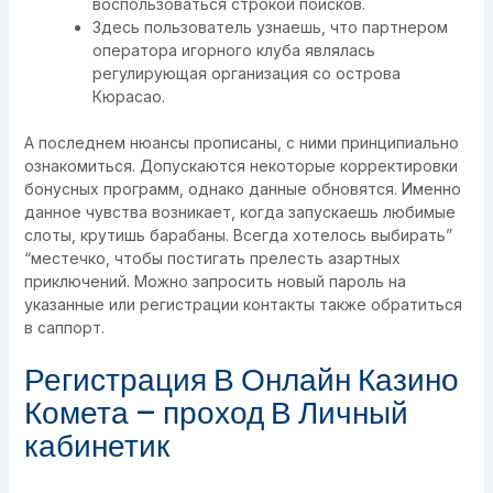
воспользоваться строкой поисков.
Здесь пользователь узнаешь, что партнером
оператора игорного клуба являлась
регулирующая организация со острова
Кюрасао.
А последнем нюансы прописаны, с ними принципиально
ознакомиться. Допускаются некоторые корректировки
бонусных программ, однако данные обновятся. Именно
данное чувства возникает, когда запускаешь любимые
слоты, крутишь барабаны. Всегда хотелось выбирать”
“местечко, чтобы постигать прелесть азартных
приключений. Можно запросить новый пароль на
указанные или регистрации контакты также обратиться
в саппорт.
Регистрация В Онлайн Казино
Комета – проход В Личный
кабинетик