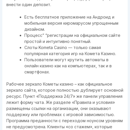
внести один депозит.
Есть бесплатное приложение на Андроид и
мобильная версия киромарусом упрощенным
дизайном.
Процесс” “регистрации на официальном сайте
простой и интуитивно понятный.
Слоты Kometa Casino — только самая
популярная категория игр на Комета Казино.
Пользователи могут крутить автоматы в
онлайн казино как на компьютерах, так и в
смартфонах.
Рабочее зеркало Кометы казино – как официальное
зеркало сайта, которое полностью дублирует основной
ресурс. Пункт «Поддержка 24/7» же панели управления
лежит форму чата. Же разделе «Правила и условия»
размещены ссылки на организации, они оказывают
поддержку или проблемах с игровой зависимостью.
Программа преданности с переходом ноунсом уровням
не предусмотрена. Клиенты «со стажем», которые