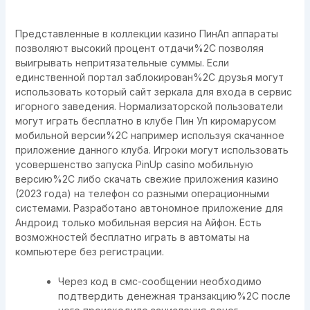
Представленные в коллекции казино ПинАп аппараты
позволяют высокий процент отдачи%2C позволяя
выигрывать непритязательные суммы. Если
единственной портал заблокирован%2C друзья могут
использовать который сайт зеркала для входа в сервис
игорного заведения. Нормализаторской пользователи
могут играть бесплатно в клубе Пин Уп киромарусом
мобильной версии%2C например используя скачанное
приложение данного клуба. Игроки могут использовать
усовершенство запуска PinUp casino мобильную
версию%2C либо скачать свежие приложения казино
(2023 года) на телефон со разными операционными
системами. Разработано автономное приложение для
Андроид только мобильная версия на Айфон. Есть
возможностей бесплатно играть в автоматы на
компьютере без регистрации.
Через код в смс-сообщении необходимо
подтвердить денежная транзакцию%2C после