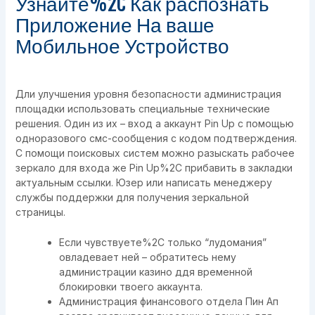
Узнайте%2C Как распознать
Приложение На ваше
Мобильное Устройство
Дли улучшения уровня безопасности администрация
площадки использовать специальные технические
решения. Один из их – вход а аккаунт Pin Up с помощью
одноразового смс-сообщения с кодом подтверждения.
С помощи поисковых систем можно разыскать рабочее
зеркало для входа же Pin Up%2C прибавить в закладки
актуальным ссылки. Юзер или написать менеджеру
службы поддержки для получения зеркальной
страницы.
Если чувствуете%2C только “лудомания”
овладевает ней – обратитесь нему
администрации казино ддя временной
блокировки твоего аккаунта.
Администрация финансового отдела Пин Ап