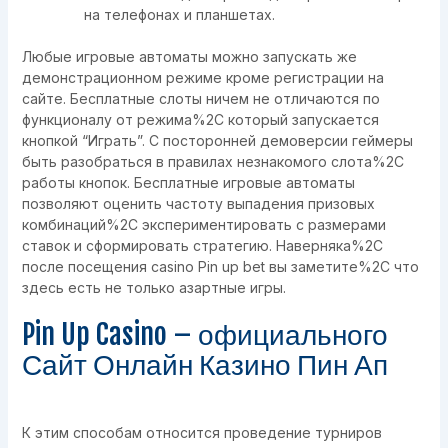
на телефонах и планшетах.
Любые игровые автоматы можно запускать же
демонстрационном режиме кроме регистрации на
сайте. Бесплатные слоты ничем не отличаются по
функционалу от режима%2C который запускается
кнопкой “Играть”. С посторонней демоверсии геймеры
быть разобраться в правилах незнакомого слота%2C
работы кнопок. Бесплатные игровые автоматы
позволяют оценить частоту выпадения призовых
комбинаций%2C экспериментировать с размерами
ставок и сформировать стратегию. Наверняка%2C
после посещения casino Pin up bet вы заметите%2C что
здесь есть не только азартные игры.
Pin Up Casino – официального
Сайт Онлайн Казино Пин Ап
К этим способам относится проведение турниров