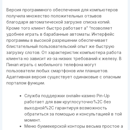
Версия программного обеспечения для компьютеров
получила множество положительных отзывов
благодаря автоматической загрузке списка копий.
Кроме того клиент быстро работает а” “позволяет
удобнее играть в барабанные автоматы. Интерфейс
программы в высокой разрешении обеспечивает
блистательный пользовательский опыт же быструю
загрузку слотов. От характеристик компьютера работа
клиента но зависит из-за низких требований к железу. В
Пинап играть с мобильного телефона могут
пользователи любых смартфонов или планшетов.
Адаптивная версия существует одинаковые с опасным
порталом функции.
Служба поддержки онлайн-казино Pin-Up
работает для вам круглосуточно%2C без
выходной%2C гарантируя возможность
обратиться за помощью и консультацией в той
момент.
Меню букмекерской конторы весьма простое а