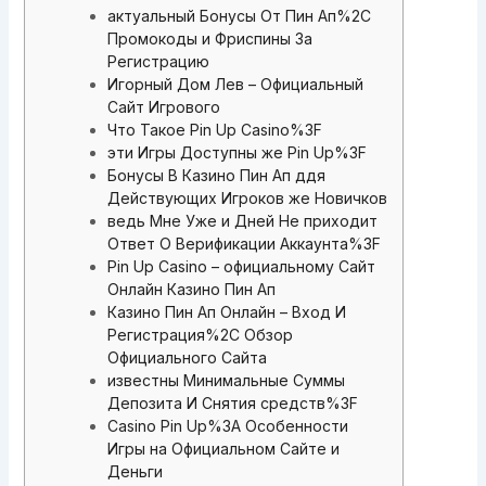
актуальный Бонусы От Пин Ап%2C
Промокоды и Фриспины За
Регистрацию
Игорный Дом Лев – Официальный
Сайт Игрового
Что Такое Pin Up Casino%3F
эти Игры Доступны же Pin Up%3F
Бонусы В Казино Пин Ап ддя
Действующих Игроков же Новичков
ведь Мне Уже и Дней Не приходит
Ответ О Верификации Аккаунта%3F
Pin Up Casino – официальному Сайт
Онлайн Казино Пин Ап
Казино Пин Ап Онлайн – Вход И
Регистрация%2C Обзор
Официального Сайта
известны Минимальные Суммы
Депозита И Снятия средств%3F
Casino Pin Up%3A Особенности
Игры на Официальном Сайте и
Деньги