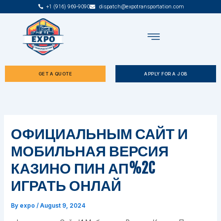
Skip
+1 (916) 969-9090
dispatch@expotransportation.com
to
content
GET A QUOTE
APPLY FOR A JOB
ОФИЦИАЛЬНЫМ САЙТ И
МОБИЛЬНАЯ ВЕРСИЯ
КАЗИНО ПИН АП%2C
ИГРАТЬ ОНЛАЙ
By
expo
/
August 9, 2024