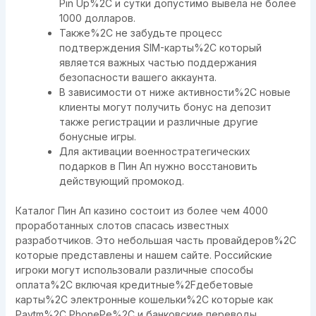
Pin Up%2C и сутки допустимо вывела не более
1000 долларов.
Также%2C не забудьте процесс
подтверждения SIM-карты%2C который
является важных частью поддержания
безопасности вашего аккаунта.
В зависимости от ниже активности%2C новые
клиенты могут получить бонус на депозит
также регистрации и различные другие
бонусные игры.
Для активации военностратегических
подарков в Пин Ап нужно восстановить
действующий промокод.
Каталог Пин Ап казино состоит из более чем 4000
проработанных слотов спасась известных
разработчиков. Это небольшая часть провайдеров%2C
которые представлены и нашем сайте. Российские
игроки могут использовали различные способы
оплата%2C включая кредитные%2Fдебетовые
карты%2C электронные кошельки%2C которые как
Paytm%2C PhonePe%2C и банковские переводы.