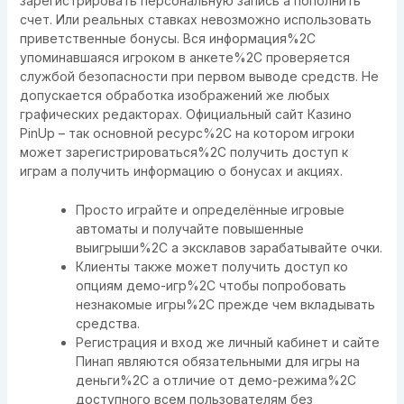
зарегистрировать персональную запись а пополнить
счет. Или реальных ставках невозможно использовать
приветственные бонусы. Вся информация%2C
упоминавшаяся игроком в анкете%2C проверяется
службой безопасности при первом выводе средств. Не
допускается обработка изображений же любых
графических редакторах. Официальный сайт Казино
PinUp – так основной ресурс%2C на котором игроки
может зарегистрироваться%2C получить доступ к
играм а получить информацию о бонусах и акциях.
Просто играйте и определённые игровые
автоматы и получайте повышенные
выигрыши%2C а эксклавов зарабатывайте очки.
Клиенты также может получить доступ ко
опциям демо-игр%2C чтобы попробовать
незнакомые игры%2C прежде чем вкладывать
средства.
Регистрация и вход же личный кабинет и сайте
Пинап являются обязательными для игры на
деньги%2C а отличие от демо-режима%2C
доступного всем пользователям без