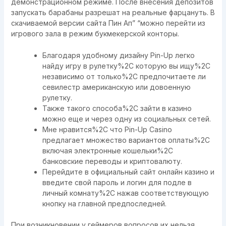
демонстрационном режиме. После внесения депозитов
запускать барабаны разрешат на реальные фарцануть. В
скачиваемой версии сайта Пин Ап” “можно перейти из
игрового зала в режим букмекерской конторы.
Благодаря удобному дизайну Pin-Up легко
найду игру в рулетку%2C которую вы ищу%2C
независимо от только%2C предпочитаете ли
севилестр американскую или довоенную
рулетку.
Также такого способа%2C зайти в казино
можно еще и через одну из социальных сетей.
Мне нравится%2C что Pin-Up Casino
предлагает множество вариантов оплаты%2C
включая электронные кошельки%2C
банковские переводы и криптовалюту.
Перейдите в официальный сайт онлайн казино и
введите свой пароль и логин для подле в
личный комнату%2C нажав соответствующую
кнопку на главной предпоследней.
При возникновении у геймеров вопросов их нельзя