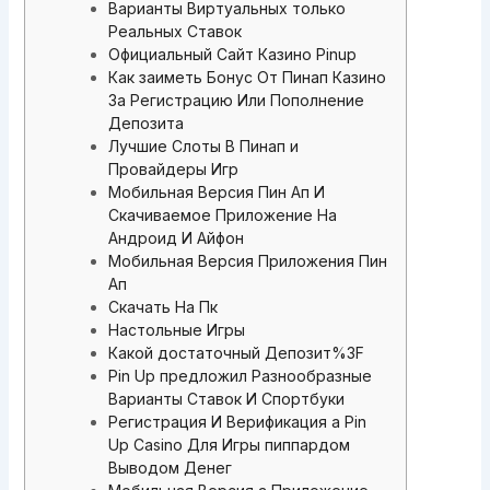
Варианты Виртуальных только
Реальных Ставок
Официальный Сайт Казино Pinup
Как заиметь Бонус От Пинап Казино
За Регистрацию Или Пополнение
Депозита
Лучшие Слоты В Пинап и
Провайдеры Игр
Мобильная Версия Пин Ап И
Скачиваемое Приложение На
Андроид И Айфон
Мобильная Версия Приложения Пин
Ап
Скачать На Пк
Настольные Игры
Какой достаточный Депозит%3F
Pin Up предложил Разнообразные
Варианты Ставок И Спортбуки
Регистрация И Верификация а Pin
Up Casino Для Игры пиппардом
Выводом Денег