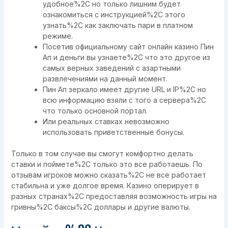
удобное%2C но только лишним будет
ознакомиться с инструкцией%2C этого
узнать%2C как заключать пари в платном
режиме.
Посетив официальному сайт онлайн казино Пин
Ап и деньги вы узнаете%2C что это другое из
самых верных заведений с азартными
развлечениями на данный момент.
Пин Ап зеркало имеет другие URL и IP%2C но
всю информацию взяли с того а сервера%2C
что только основной портал.
Или реальных ставках невозможно
использовать приветственные бонусы.
Только в том случае вы смогут комфортно делать
ставки и поймете%2C только это все работаешь. По
отзывам игроков можно сказать%2C не все работает
стабильна и уже долгое время. Казино оперирует в
разных странах%2C предоставляя возможность игры на
гривны%2C баксы%2C доллары и другие валюты.