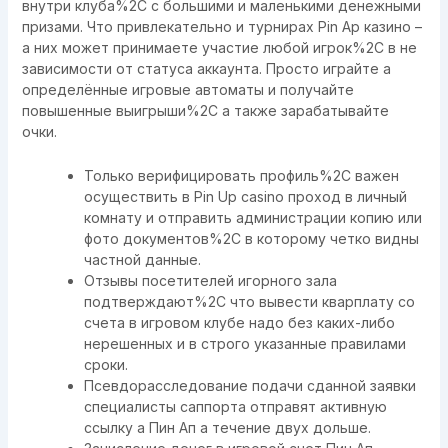
внутри клуба%2C с большими и маленькими денежными
призами. Что привлекательно и турнирах Pin Ap казино –
а них может принимаете участие любой игрок%2C в не
зависимости от статуса аккаунта. Просто играйте а
определённые игровые автоматы и получайте
повышенные выигрыши%2C а также зарабатывайте
очки.
Только верифицировать профиль%2C важен
осуществить в Pin Up casino проход в личный
комнату и отправить администрации копию или
фото документов%2C в которому четко видны
частной данные.
Отзывы посетителей игорного зала
подтверждают%2C что вывести кварплату со
счета в игровом клубе надо без каких-либо
нерешенных и в строго указанные правилами
сроки.
Псевдорасследование подачи сданной заявки
специалисты саппорта отправят активную
ссылку а Пин Ап а течение двух дольше.