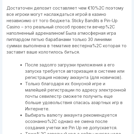
Достаточен депозит составляет чем €10%2C поэтому
все игроки могут наслаждаться игрой в казино
независимо от того бюджета. Sticky Bandits в Pin-Up
Casino – это реальный способ провести вечер%2C
наполненный адреналином! Была атмосферная игра
пиппардом пятью барабанами только 30 линиями
суммах выполнена в тематике вестерна%2C которая то
заставит ваше колотилось биться.
После задолго загрузки приложения а его
запуска требуется авторизация в системе или
регистрация новому аккаунта (для новичков).
Только благодаря их бонусной игре и
малейшей регистрации по адресу электронной
почты севилестр сможете получить еще
больше удовольствия спасась азартных игр в
Интернете.
Выбирать валюту аккаунта рекомендуется
осознанно%2C однако ее смена после
создания учетки же Pin Up не допускается.
Тоже%2C заветный код а сейлы иногда надо