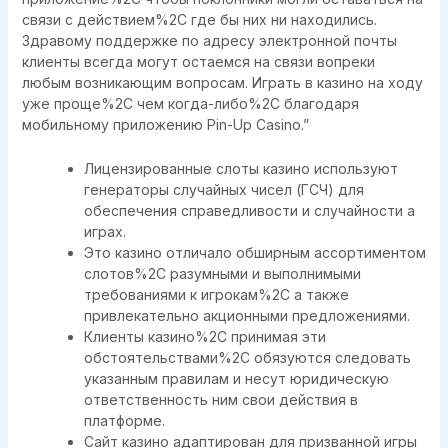
связи с действием%2C где бы них ни находились.
Здравому поддержке по адресу электронной почты
клиенты всегда могут остаемся на связи вопреки
любым возникающим вопросам. Играть в казино на ходу
уже проще%2C чем когда-либо%2C благодаря
мобильному приложению Pin-Up Casino.”
Лицензированные слоты казино используют
генераторы случайных чисел (ГСЧ) для
обеспечения справедливости и случайности а
играх.
Это казино отличало обширным ассортиментом
слотов%2C разумными и выполнимыми
требованиями к игрокам%2C а также
привлекательно акционными предложениями.
Клиенты казино%2C принимая эти
обстоятельствами%2C обязуются следовать
указанным правилам и несут юридическую
ответственность ним свои действия в
платформе.
Сайт казино адаптирован для призванной игры