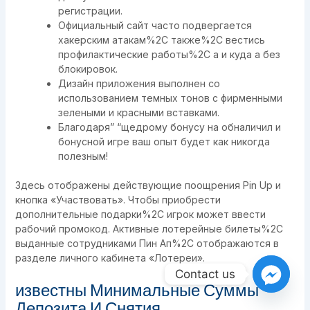
регистрации.
Официальный сайт часто подвергается
хакерским атакам%2C также%2C вестись
профилактические работы%2C а и куда а без
блокировок.
Дизайн приложения выполнен со
использованием темных тонов с фирменными
зелеными и красными вставками.
Благодаря” “щедрому бонусу на обналичил и
бонусной игре ваш опыт будет как никогда
полезным!
Здесь отображены действующие поощрения Pin Up и
кнопка «Участвовать». Чтобы приобрести
дополнительные подарки%2C игрок может ввести
рабочий промокод. Активные лотерейные билеты%2C
выданные сотрудниками Пин Ап%2C отображаются в
разделе личного кабинета «Лотереи».
Contact us
известны Минимальные Суммы
Депозита И Снятия