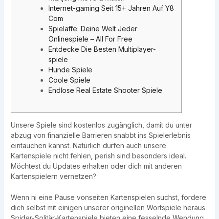
Internet-gaming Seit 15+ Jahren Auf Y8
Com
Spielaffe: Deine Welt Jeder
Onlinespiele – All For Free
Entdecke Die Besten Multiplayer-
spiele
Hunde Spiele
Coole Spiele
Endlose Real Estate Shooter Spiele
Unsere Spiele sind kostenlos zugänglich, damit du unter
abzug von finanzielle Barrieren snabbt ins Spielerlebnis
eintauchen kannst. Natürlich dürfen auch unsere
Kartenspiele nicht fehlen, perish sind besonders ideal.
Möchtest du Updates erhalten oder dich mit anderen
Kartenspielern vernetzen?
Wenn ni eine Pause vonseiten Kartenspielen suchst, fordere
dich selbst mit einigen unserer originellen Wortspiele heraus.
Spider-Solitär-Kartenspiele bieten eine fesselnde Wendung