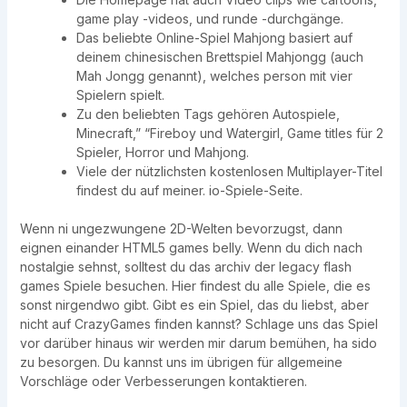
game play -videos, und runde -durchgänge.
Das beliebte Online-Spiel Mahjong basiert auf
deinem chinesischen Brettspiel Mahjongg (auch
Mah Jongg genannt), welches person mit vier
Spielern spielt.
Zu den beliebten Tags gehören Autospiele,
Minecraft,” “Fireboy und Watergirl, Game titles für 2
Spieler, Horror und Mahjong.
Viele der nützlichsten kostenlosen Multiplayer-Titel
findest du auf meiner. io-Spiele-Seite.
Wenn ni ungezwungene 2D-Welten bevorzugst, dann
eignen einander HTML5 games belly. Wenn du dich nach
nostalgie sehnst, solltest du das archiv der legacy flash
games Spiele besuchen. Hier findest du alle Spiele, die es
sonst nirgendwo gibt. Gibt es ein Spiel, das du liebst, aber
nicht auf CrazyGames finden kannst? Schlage uns das Spiel
vor darüber hinaus wir werden mir darum bemühen, ha sido
zu besorgen. Du kannst uns im übrigen für allgemeine
Vorschläge oder Verbesserungen kontaktieren.