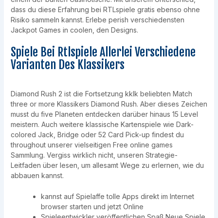
dass du diese Erfahrung bei RTLspiele gratis ebenso ohne
Risiko sammeln kannst. Erlebe perish verschiedensten
Jackpot Games in coolen, den Designs.
Spiele Bei Rtlspiele Allerlei Verschiedene
Varianten Des Klassikers
Diamond Rush 2 ist die Fortsetzung kklk beliebten Match
three or more Klassikers Diamond Rush. Aber dieses Zeichen
musst du five Planeten entdecken darüber hinaus 15 Level
meistern. Auch weitere klassische Kartenspiele wie Dark-
colored Jack, Bridge oder 52 Card Pick-up findest du
throughout unserer vielseitigen Free online games
Sammlung. Vergiss wirklich nicht, unseren Strategie-
Leitfaden über lesen, um allesamt Wege zu erlernen, wie du
abbauen kannst.
kannst auf Spielaffe tolle Apps direkt im Internet
browser starten und jetzt Online
Spieleentwickler veröffentlichen Spaß Neue Spiele