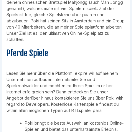
deinem chinesischen Brettspiel Mahjongg (auch Mah Jongg
genannt), welches male mit vier Spielern spielt. Ziel des
Spiels ist fue, gleiche Spielsteine über paaren und
abzubauen. Poki hat seinen Sitz in Amsterdam und ein Group
von 40 Mitarbeitern, die an meiner Spieleplattform arbeiten.
Unser Ziel ist es, den ultimativen Online-Spielplatz zu
schaffen.
Pferde Spiele
Lesen Sie mehr über die Plattform, expire wir auf meinem
Unternehmen aufbauen Internetseite. Sie sind
Spieleentwickler und möchten mit Ihrem Spiel im or her
Internet erfolgreich sein? Dann entdecken Sie unser
Angebot darüber hinaus kontaktieren Sie uns über Poki with
regard to Developers. Kostenlose Kartenspiele findest du
within allen möglichen Typen auf RTLspiele. para.
Poki bringt die beste Auswahl an kostenlos Online-
Spielen und bietet das unterhaltsamste Erlebnis,