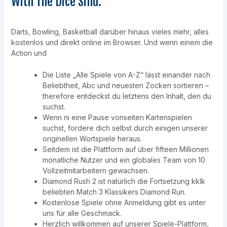
With The Dice Sind:
Darts, Bowling, Basketball darüber hinaus vieles mehr, alles
kostenlos und direkt online im Browser. Und wenn einem die
Action und
Die Liste „Alle Spiele von A-Z“ lässt einander nach
Beliebtheit, Abc und neuesten Zocken sortieren –
therefore entdeckst du letztens den Inhalt, den du
suchst.
Wenn ni eine Pause vonseiten Kartenspielen
suchst, fordere dich selbst durch einigen unserer
originellen Wortspiele heraus.
Seitdem ist die Plattform auf über fifteen Millionen
monatliche Nutzer und ein globales Team von 10
Vollzeitmitarbeitern gewachsen.
Diamond Rush 2 ist natürlich die Fortsetzung kklk
beliebten Match 3 Klassikers Diamond Run.
Kostenlose Spiele ohne Anmeldung gibt es unter
uns für alle Geschmack.
Herzlich willkommen auf unserer Spiele-Plattform,