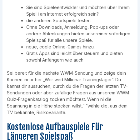
Sie sind Spieleentwickler und möchten über Ihrem
Spiel i am Internet erfolgreich sein?
die anderen Sportspiele testen.
Ohne Downloads, Anmeldung, Pop-ups oder
andere Ablenkungen bieten unsereiner sofortigen
Spielspaß für alle unsere Spiele.
neue, coole Online-Games hinzu.
Gratis Apps sind leicht über steuern und bieten
sowohl Anfängern wie auch
Sei bereit für die nächste WWM-Sendung und zeige dein
Können im or her „Wer wird Millionär Trainingslager“. Du
kannst dir aussuchen, durch du die Fragen der letzten TV-
Sendungen oder aber zufällige Fragen aus unserem WWM
Quiz-Fragenkatalog zocken möchtest. Wenn ni die
Spannung in die Höhe stecken willst,” “wähle die, aus dem
TV bekannte, Risikovariante.
Kostenlose Aufbauspiele Für
Längeren Spielspaß