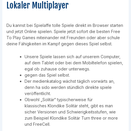
Lokaler Multiplayer
Du kannst bei Spielaffe tolle Spiele direkt im Browser starten
und jetzt Online spielen. Spiele jetzt sofort die besten Free
To Play Games miteinander mit Freunden oder aber schule
deine Fähigkeiten im Kampf gegen dieses Spiel selbst.
Unsere Spiele lassen sich auf unserem Computer,
auf dem Tablet oder bei dem Mobiltelefon spielen,
egal ob zuhause oder unterwegs.
gegen das Spiel selbst.
Der medienkatalog wächst täglich vorwärts an,
denn ha sido werden stündlich direkte spiele
veröffentlicht.
Obwohl „Solitär“ typischerweise für
klassisches Klondike Solitär steht, gibt es man
sicher Versionen und Schwierigkeitsstufen, wie
zum Beispiel Klondike Solitär Turn three or more
und FreeCell.