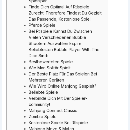
Spielspaß
Finde Dich Optimal Auf Rtlspiele
Zurecht: Therefore Findest Du Gezielt
Das Passende, Kostenlose Spiel
Pferde Spiele
Bei Rtlspiele Kannst Du Zwischen
Vielen Verschiedenen Bubble
Shootern Auswählen Expire
Beliebtesten Bubble Player With The
Dice Sind:
Bestbewerteten Spiele
Wie Man Solitär Spielt
Der Beste Platz Für Das Spielen Bei
Mehreren Geräten
Wie Wird Online Mahjong Gespielt?
Beliebte Spiele
Verbinde Dich Mit Der Spieler-
community!
Mahjong Connect Classic
Zombie Spiele
Kostenlose Spiele Bei Rtlspiele
Mahjong Move & Match