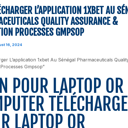
ÉCHARGER L’APPLICATION 1XBET AU SÉ
CEUTICALS QUALITY ASSURANCE &
TION PROCESSES GMPSOP
st 16, 2024
ger L’application 1xbet Au Sénégal Pharmaceuticals Quali
n Processes Gmpsop”
N POUR LAPTOP OR
PUTER TÉLÉCHARGE
R LAPTOP OR