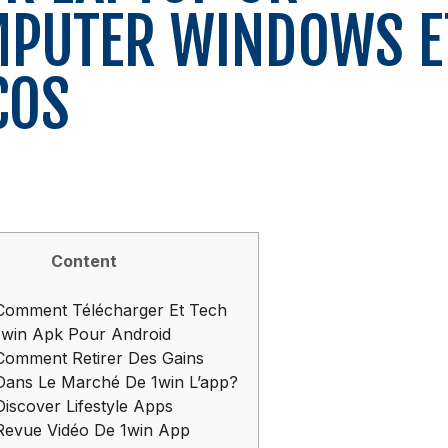
PUTER WINDOWS E
COS
Content
Comment Télécharger Et Tech
1win Apk Pour Android
Comment Retirer Des Gains
Dans Le Marché De 1win L’app?
Discover Lifestyle Apps
Revue Vidéo De 1win App