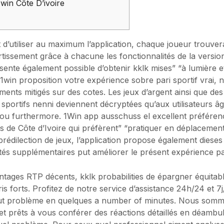
1win Côte D’ivoire
 d’utiliser au maximum l’application, chaque joueur trouver
rtissement grâce à chacune les fonctionnalités de la versio
résente également possible d’obtenir kklk mises” “à lumière e
. 1win proposition votre expérience sobre pari sportif vrai,
timents mitigés sur des cotes. Les jeux d’argent ainsi que des
sportifs nenni deviennent décryptées qu’aux utilisateurs â
 ou furthermore. 1Win app ausschuss el excellent préférence
s de Côte d’Ivoire qui préfèrent” “pratiquer en déplacement
rédilection de jeux, l’application propose également dieses
ités supplémentaires put améliorer le présent expérience pa
tages RTP décents, kklk probabilities de épargner équitabl
is forts. Profitez de notre service d’assistance 24h/24 et 7j
ut problème en quelques a number of minutes. Nous somm
 et prêts à vous conférer des réactions détaillés en déambu