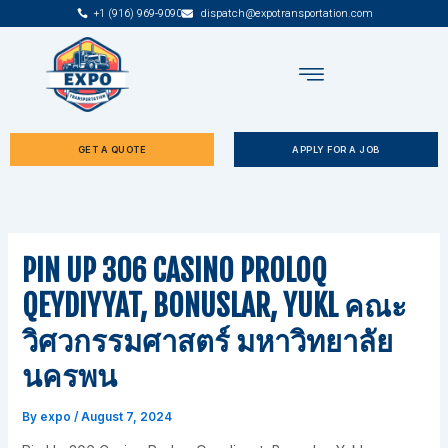
Skip
+1 (916) 969-9090
dispatch@expotransportation.com
to
content
GET A QUOTE
APPLY FOR A JOB
PIN UP 306 CASINO PROLOQ
QEYDIYYAT, BONUSLAR, YUKL คณะ
วิศวกรรมศาสตร์ มหาวิทยาลัย
นครพน
By
expo
/
August 7, 2024