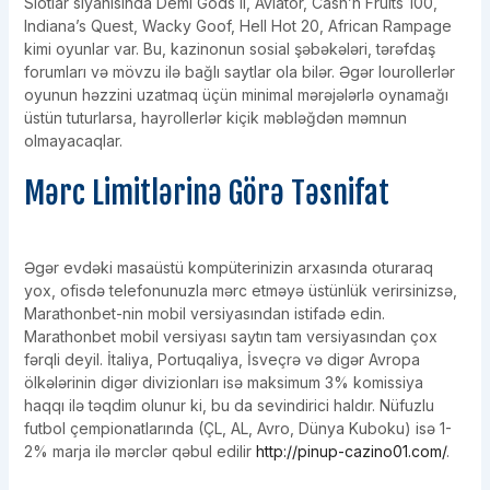
Slotlar siyahısında Demi Gods II, Aviator, Cash’n Fruits 100,
Indiana’s Quest, Wacky Goof, Hell Hot 20, African Rampage
kimi oyunlar var. Bu, kazinonun sosial şəbəkələri, tərəfdaş
forumları və mövzu ilə bağlı saytlar ola bilər. Əgər lourollerlər
oyunun həzzini uzatmaq üçün minimal mərəjələrlə oynamağı
üstün tuturlarsa, hayrollerlər kiçik məbləğdən məmnun
olmayacaqlar.
Mərc Limitlərinə Görə Təsnifat
Əgər evdəki masaüstü kompüterinizin arxasında oturaraq
yox, ofisdə telefonunuzla mərc etməyə üstünlük verirsinizsə,
Marathonbet-nin mobil versiyasından istifadə edin.
Marathonbet mobil versiyası saytın tam versiyasından çox
fərqli deyil. İtaliya, Portuqaliya, İsveçrə və digər Avropa
ölkələrinin digər divizionları isə maksimum 3% komissiya
haqqı ilə təqdim olunur ki, bu da sevindirici haldır. Nüfuzlu
futbol çempionatlarında (ÇL, AL, Avro, Dünya Kuboku) isə 1-
2% marja ilə mərclər qəbul edilir
http://pinup-cazino01.com/
.