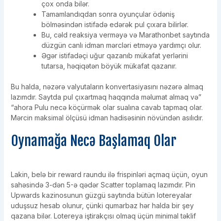
çox onda bilər.
Tamamlandıqdan sonra oyunçular ödəniş
bölməsindən istifadə edərək pul çıxara bilirlər.
Bu, cəld reaksiya verməyə və Marathonbet saytında
düzgün canlı idman mərcləri etməyə yardımçı olur.
Əgər istifadəçi uğur qazanıb mükafat yerlərini
tutarsa, həqiqətən böyük mükafat qazanır.
Bu halda, nəzərə valyutaların konvertasiyasını nəzərə almaq
lazımdır. Saytda pul çıxartmaq haqqında məlumat almaq və”
“ahora Pulu necə köçürmək olar sualına cavab tapmaq olar.
Mərcin maksimal ölçüsü idman hadisəsinin növündən asılıdır.
Oynamağa Necə Başlamaq Olar
Lakin, belə bir reward raundu ilə frispinləri açmaq üçün, oyun
sahəsində 3-dən 5-ə qədər Scatter toplamaq lazımdır. Pin
Upwards kazinosunun güzgü saytında bütün lotereyalar
uduşsuz hesab olunur, çünki qumarbaz hər halda bir şey
qazana bilər. Lotereya iştirakçısı olmaq üçün minimal təklif