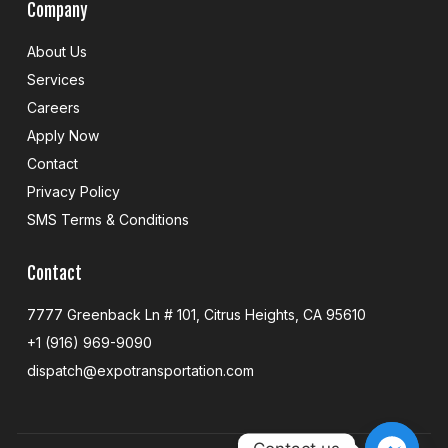
Company
About Us
Services
Careers
Apply Now
Contact
Privacy Policy
SMS Terms & Conditions
Contact
7777 Greenback Ln # 101, Citrus Heights, CA 95610
+1 (916) 969-9090
dispatch@expotransportation.com