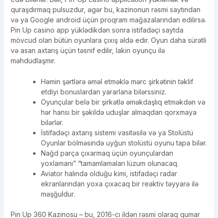
quraşdırmaq pulsuzdur, əgər bu, kazinonun rəsmi saytından
və ya Google android üçün proqram mağazalarından edilirsə.
Pin Up casino app yüklədikdən sonra istifadəçi saytda
mövcud olan bütün oyunlara çıxış əldə edir. Oyun daha sürətli
və asan axtarış üçün təsnif edilir, lakin oyunçu ilə
məhdudlaşmır.
Həmin şərtlərə əməl etməklə mərc şirkətinin təklif
etdiyi bonuslardan yararlana bilərssiniz.
Oyunçular belə bir şirkətlə əməkdaşlıq etməkdən və
hər hansı bir şəkildə uduşlar almaqdan qorxmaya
bilərlər.
İstifadəçi axtarış sistemi vasitəsilə və ya Stolüstü
Oyunlar bölməsində uyğun stolüstü oyunu tapa bilər.
Nağd parça çıxarmaq üçün oyunçulardan
yoxlamanı” “tamamlamaları lüzum olunacaq.
Aviator halında olduğu kimi, istifadəçi radar
ekranlarından yoxa çıxacaq bir reaktiv təyyarə ilə
məşğuldur.
Pin Up 360 Kazinosu – bu, 2016-cı ildən rəsmi olaraq qumar