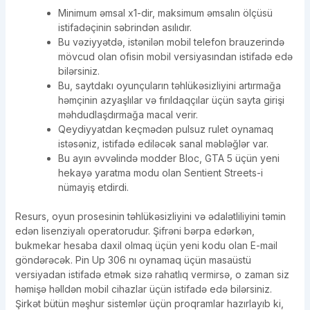
Minimum əmsal x1-dir, maksimum əmsalın ölçüsü
istifadəçinin səbrindən asılıdır.
Bu vəziyyətdə, istənilən mobil telefon brauzerində
mövcud olan ofisin mobil versiyasından istifadə edə
bilərsiniz.
Bu, saytdakı oyunçuların təhlükəsizliyini artırmağa
həmçinin azyaşlılar və fırıldaqçılar üçün sayta girişi
məhdudlaşdırmağa macal verir.
Qeydiyyatdan keçmədən pulsuz rulet oynamaq
istəsəniz, istifadə ediləcək sanal məbləğlər var.
Bu ayın əvvəlində modder Bloc, GTA 5 üçün yeni
hekayə yaratma modu olan Sentient Streets-i
nümayiş etdirdi.
Resurs, oyun prosesinin təhlükəsizliyini və ədalətliliyini təmin
edən lisenziyalı operatorudur. Şifrəni bərpa edərkən,
bukmekar hesaba daxil olmaq üçün yeni kodu olan E-mail
göndərəcək. Pin Up 306 nı oynamaq üçün masaüstü
versiyadan istifadə etmək sizə rahatlıq vermirsə, o zaman siz
həmişə həlldən mobil cihazlar üçün istifadə edə bilərsiniz.
Şirkət bütün məşhur sistemlər üçün proqramlar hazırlayıb ki,