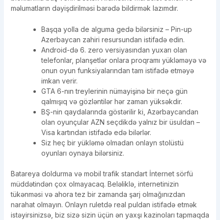
məlumatların dəyişdirilməsi barədə bildirmək lazımdır.
Başqa yolla de alguma gedə bilərsiniz – Pin-up
Azerbaycan zahiri resursundan istifadə edin.
Android-də 6. zero versiyasından yuxarı olan
telefonlar, planşetlər onlara proqramı yükləməyə və
onun oyun funksiyalarından tam istifadə etməyə
imkan verir.
GTA 6-nın treylerinin nümayişinə bir neçə gün
qalmışıq və gözləntilər hər zaman yüksəkdir.
BŞ-nin qaydalarında göstərilir ki, Azərbaycandan
olan oyunçular AZN seçdikdə yalnız bir üsuldan –
Visa kartından istifadə edə bilərlər.
Siz heç bir yükləmə olmadan onlayn stolüstü
oyunları oynaya bilərsiniz.
Batareya doldurma və mobil trafik standart İnternet sörfü
müddətindən çox olmayacaq. Beləliklə, internetinizin
tükənməsi və ahora tez bir zamanda şarj olmağınızdan
narahat olmayın. Onlayn ruletdə real puldan istifadə etmək
istəyirsinizsə, biz sizə sizin üçün ən yaxşı kazinoları tapmaqda