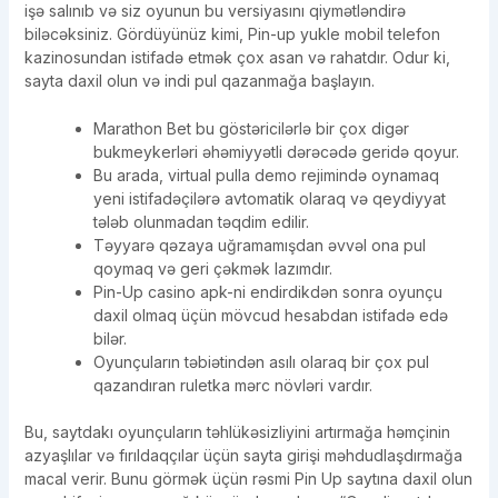
işə salınıb və siz oyunun bu versiyasını qiymətləndirə
biləcəksiniz. Gördüyünüz kimi, Pin-up yukle mobil telefon
kazinosundan istifadə etmək çox asan və rahatdır. Odur ki,
sayta daxil olun və indi pul qazanmağa başlayın.
Marathon Bet bu göstəricilərlə bir çox digər
bukmeykerləri əhəmiyyətli dərəcədə geridə qoyur.
Bu arada, virtual pulla demo rejimində oynamaq
yeni istifadəçilərə avtomatik olaraq və qeydiyyat
tələb olunmadan təqdim edilir.
Təyyarə qəzaya uğramamışdan əvvəl ona pul
qoymaq və geri çəkmək lazımdır.
Pin-Up casino apk-ni endirdikdən sonra oyunçu
daxil olmaq üçün mövcud hesabdan istifadə edə
bilər.
Oyunçuların təbiətindən asılı olaraq bir çox pul
qazandıran ruletka mərc növləri vardır.
Bu, saytdakı oyunçuların təhlükəsizliyini artırmağa həmçinin
azyaşlılar və fırıldaqçılar üçün sayta girişi məhdudlaşdırmağa
macal verir. Bunu görmək üçün rəsmi Pin Up saytına daxil olun