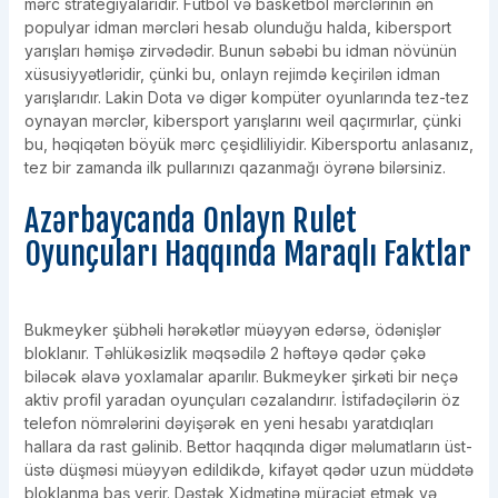
mərc strategiyalarıdır. Futbol və basketbol mərclərinin ən
populyar idman mərcləri hesab olunduğu halda, kibersport
yarışları həmişə zirvədədir. Bunun səbəbi bu idman növünün
xüsusiyyətləridir, çünki bu, onlayn rejimdə keçirilən idman
yarışlarıdır. Lakin Dota və digər kompüter oyunlarında tez-tez
oynayan mərclər, kibersport yarışlarını weil qaçırmırlar, çünki
bu, həqiqətən böyük mərc çeşidliliyidir. Kibersportu anlasanız,
tez bir zamanda ilk pullarınızı qazanmağı öyrənə bilərsiniz.
Azərbaycanda Onlayn Rulet
Oyunçuları Haqqında Maraqlı Faktlar
Bukmeyker şübhəli hərəkətlər müəyyən edərsə, ödənişlər
bloklanır. Təhlükəsizlik məqsədilə 2 həftəyə qədər çəkə
biləcək əlavə yoxlamalar aparılır. Bukmeyker şirkəti bir neçə
aktiv profil yaradan oyunçuları cəzalandırır. İstifadəçilərin öz
telefon nömrələrini dəyişərək en yeni hesabı yaratdıqları
hallara da rast gəlinib. Bettor haqqında digər məlumatların üst-
üstə düşməsi müəyyən edildikdə, kifayət qədər uzun müddətə
bloklanma baş verir. Dəstək Xidmətinə müraciət etmək və