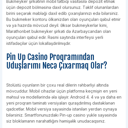
Bukmeyker şirkətinin mobil tətbiqi vasitəsilə depozit etmək
üçün depozit bölməsinə daxil olursunuz. Təklif olunanlardan
birini seçərək məbləği daxil edib çıxarışlarınızı edə bilərsiniz.
Bu bukmeker kontoru ölkənizdən olan oyunçuları qəbul etmir
və ya hazırda mövcud deyil. Əksər bukmeykerlər kimi,
Marathonbet bukmeyker şirkəti də Azərbaycandan olan
oyunçuları qəbul edir. Rəsmi saytında interfeysi yerli
istifadəçilər üçün lokallaşdırılmışdır.
Pin Up Casino Proqramından
Uduşlarımı Necə Çıxarmaq Olar?
Stolüstü oyunların bir çoxu real dilerin rəhbərliyi altında
mövcuddur. Mobil cihazlar üçün platforma keçmişin en yeni
məhsul və modellərində əla işləyir. Android 4. 4 və ya daha en
yeni proqram təminatı versiyaları quraşdırılmış dəstəklənən
qadcetlər. Mobil versiya sayəsində istənilən yerdən oynaya
bilərsiniz. Smartfonunuzdakı Pin-up casino yukle sayəsində
siz bloklamanın narahatlığını həmişəlik unudacaqsınız.