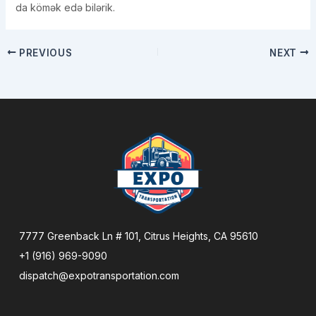
da kömək edə bilərik.
PREVIOUS
NEXT
7777 Greenback Ln # 101, Citrus Heights, CA 95610
+1 (916) 969-9090
dispatch@expotransportation.com