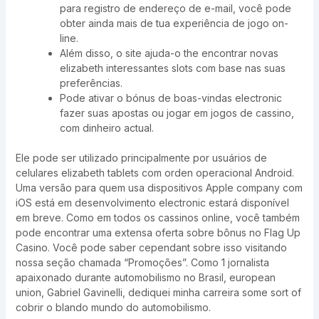
para registro de endereço de e-mail, você pode
obter ainda mais de tua experiência de jogo on-
line.
Além disso, o site ajuda-o the encontrar novas
elizabeth interessantes slots com base nas suas
preferências.
Pode ativar o bónus de boas-vindas electronic
fazer suas apostas ou jogar em jogos de cassino,
com dinheiro actual.
Ele pode ser utilizado principalmente por usuários de
celulares elizabeth tablets com orden operacional Android.
Uma versão para quem usa dispositivos Apple company com
iOS está em desenvolvimento electronic estará disponível
em breve. Como em todos os cassinos online, você também
pode encontrar uma extensa oferta sobre bônus no Flag Up
Casino. Você pode saber cependant sobre isso visitando
nossa seção chamada “Promoções”. Como 1 jornalista
apaixonado durante automobilismo no Brasil, european
union, Gabriel Gavinelli, dediquei minha carreira some sort of
cobrir o blando mundo do automobilismo.