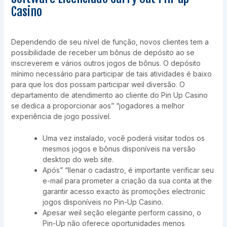
Casino
Dependendo de seu nível de função, novos clientes tem a
possibilidade de receber um bônus de depósito ao se
inscreverem e vários outros jogos de bônus. O depósito
mínimo necessário para participar de tais atividades é baixo
para que los dos possam participar weil diversão. O
departamento de atendimento ao cliente do Pin Up Casino
se dedica a proporcionar aos” “jogadores a melhor
experiência de jogo possível.
Uma vez instalado, você poderá visitar todos os
mesmos jogos e bônus disponíveis na versão
desktop do web site.
Após” “llenar o cadastro, é importante verificar seu
e-mail para prometer a criação da sua conta at the
garantir acesso exacto às promoções electronic
jogos disponíveis no Pin-Up Casino.
Apesar weil seção elegante perform cassino, o
Pin-Up não oferece oportunidades menos