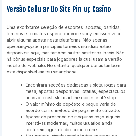
Versão Cellular Do Site Pin-up Casino
Uma exorbitante seleção de esportes, apostas, partidas,
torneios e formatos espera por você sony ericsson você
abrir alguma aposta nesta plataforma. Não apenas
operating-system principais torneios mundiais estão
disponíveis aqui, mas também muitos amistosos locais. Não
há bônus especiais para jogadores la cual usam a versão
mobile do web site. No entanto, qualquer bônus também
está disponível em teu smartphone.
Encontrará secções dedicadas a slots, jogos para
mesa, apostas desportivas, lotarias, espectáculos
ao vivo, crash slot machine games e até stop.
O valor mínimo de depósito e saque varia de
acordo com o método de pagamento utilizado.
Apesar da presença de máquinas caça-níqueis
interativas modernas, muitos usuários ainda
preferem jogos de direccion online.
Na verdade, simplesmente todos os jogos da