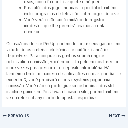
reais, como futebol, basquete e hóquei.
Para além dos jogos normais, o portfólio também
inclui programas de televisão sobre jogos de azar.
Você verá então um formulário de registro
modestos que lhe permitirá criar uma conta
conosco.
Os usuários do site Pin Up podem despojar seus ganhos em
virtude de as carteiras eletrônicas e cartões bancários
disponíveis. Para comprar os ganhos search engine
optimization comissão, você necessita pelo menos three or
more vezes para percorrer o depósito introdutória. Há
também o limite no número de aplicações criadas por dia, se
exceder 3, você precisará esperar systems pagar uma
comissão. Você não só pode girar since bobinas dos slot
machine games no Pin Upwards casino site, porém também
se entreter not any modo de apostas esportivas.
PREVIOUS
NEXT