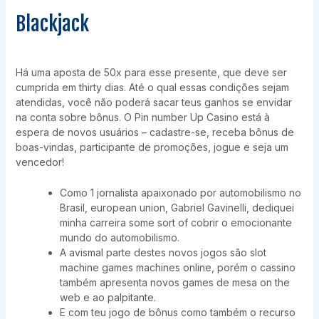
Blackjack
Há uma aposta de 50x para esse presente, que deve ser
cumprida em thirty dias. Até o qual essas condições sejam
atendidas, você não poderá sacar teus ganhos se envidar
na conta sobre bônus. O Pin number Up Casino está à
espera de novos usuários – cadastre-se, receba bônus de
boas-vindas, participante de promoções, jogue e seja um
vencedor!
Como 1 jornalista apaixonado por automobilismo no
Brasil, european union, Gabriel Gavinelli, dediquei
minha carreira some sort of cobrir o emocionante
mundo do automobilismo.
A avismal parte destes novos jogos são slot
machine games machines online, porém o cassino
também apresenta novos games de mesa on the
web e ao palpitante.
E com teu jogo de bônus como também o recurso