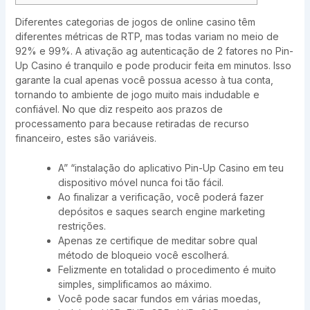
Diferentes categorias de jogos de online casino têm
diferentes métricas de RTP, mas todas variam no meio de
92% e 99%. A ativação ag autenticação de 2 fatores no Pin-
Up Casino é tranquilo e pode producir feita em minutos. Isso
garante la cual apenas você possua acesso à tua conta,
tornando to ambiente de jogo muito mais indudable e
confiável. No que diz respeito aos prazos de
processamento para because retiradas de recurso
financeiro, estes são variáveis.
A” “instalação do aplicativo Pin-Up Casino em teu
dispositivo móvel nunca foi tão fácil.
Ao finalizar a verificação, você poderá fazer
depósitos e saques search engine marketing
restrições.
Apenas ze certifique de meditar sobre qual
método de bloqueio você escolherá.
Felizmente en totalidad o procedimento é muito
simples, simplificamos ao máximo.
Você pode sacar fundos em várias moedas,