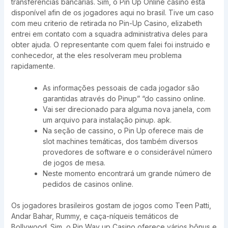
transferências bancárias. Sim, o Pin Up Online casino está
disponível afin de os jogadores aqui no brasil. Tive um caso
com meu criterio de retirada no Pin-Up Casino, elizabeth
entrei em contato com a squadra administrativa deles para
obter ajuda. O representante com quem falei foi instruido e
conhecedor, at the eles resolveram meu problema
rapidamente.
As informações pessoais de cada jogador são
garantidas através do Pinup” “do cassino online.
Vai ser direcionado para alguma nova janela, com
um arquivo para instalação pinup. apk.
Na seção de cassino, o Pin Up oferece mais de
slot machines temáticas, dos também diversos
provedores de software e o considerável número
de jogos de mesa.
Neste momento encontrará um grande número de
pedidos de casinos online.
Os jogadores brasileiros gostam de jogos como Teen Patti,
Andar Bahar, Rummy, e caça-níqueis temáticos de
Bollywood. Sim, o Pin Way up Casino oferece vários bônus e