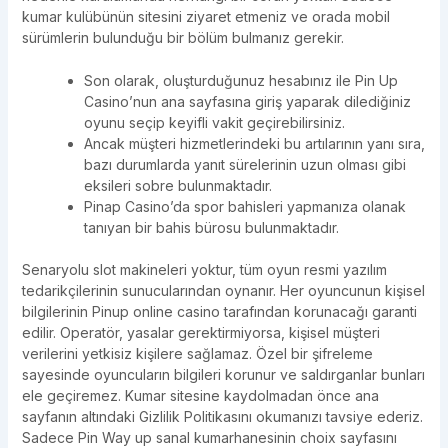
kumar kulübünün sitesini ziyaret etmeniz ve orada mobil
sürümlerin bulunduğu bir bölüm bulmanız gerekir.
Son olarak, oluşturduğunuz hesabınız ile Pin Up
Casino’nun ana sayfasına giriş yaparak dilediğiniz
oyunu seçip keyifli vakit geçirebilirsiniz.
Ancak müşteri hizmetlerindeki bu artılarının yanı sıra,
bazı durumlarda yanıt sürelerinin uzun olması gibi
eksileri sobre bulunmaktadır.
Pinap Casino’da spor bahisleri yapmanıza olanak
tanıyan bir bahis bürosu bulunmaktadır.
Senaryolu slot makineleri yoktur, tüm oyun resmi yazılım
tedarikçilerinin sunucularından oynanır. Her oyuncunun kişisel
bilgilerinin Pinup online casino tarafından korunacağı garanti
edilir. Operatör, yasalar gerektirmiyorsa, kişisel müşteri
verilerini yetkisiz kişilere sağlamaz. Özel bir şifreleme
sayesinde oyuncuların bilgileri korunur ve saldırganlar bunları
ele geçiremez. Kumar sitesine kaydolmadan önce ana
sayfanın altındaki Gizlilik Politikasını okumanızı tavsiye ederiz.
Sadece Pin Way up sanal kumarhanesinin choix sayfasını