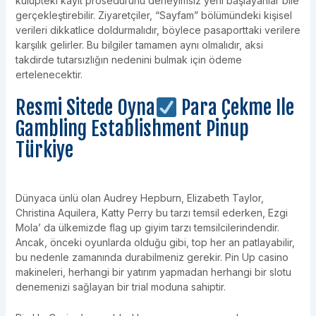
kulüpteki kayıt prosedürünü deneyimsiz yeni başlayanlar bile
gerçekleştirebilir. Ziyaretçiler, “Sayfam” bölümündeki kişisel
verileri dikkatlice doldurmalıdır, böylece pasaporttaki verilere
karşılık gelirler. Bu bilgiler tamamen aynı olmalıdır, aksi
takdirde tutarsızlığın nedenini bulmak için ödeme
ertelenecektir.
Resmi Sitede Oyna
Para Çekme Ile
Gambling Establishment Pinup
Türkiye
Dünyaca ünlü olan Audrey Hepburn, Elizabeth Taylor,
Christina Aquilera, Katty Perry bu tarzı temsil ederken, Ezgi
Mola’ da ülkemizde flag up giyim tarzı temsilcilerindendir.
Ancak, önceki oyunlarda olduğu gibi, top her an patlayabilir,
bu nedenle zamanında durabilmeniz gerekir. Pin Up casino
makineleri, herhangi bir yatırım yapmadan herhangi bir slotu
denemenizi sağlayan bir trial moduna sahiptir.