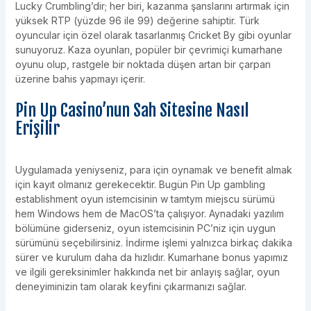
Lucky Crumbling’dir; her biri, kazanma şanslarını artırmak için
yüksek RTP (yüzde 96 ile 99) değerine sahiptir. Türk
oyuncular için özel olarak tasarlanmış Cricket By gibi oyunlar
sunuyoruz. Kaza oyunları, popüler bir çevrimiçi kumarhane
oyunu olup, rastgele bir noktada düşen artan bir çarpan
üzerine bahis yapmayı içerir.
Pin Up Casino’nun Sah Sitesine Nasıl
Erişilir
Uygulamada yeniyseniz, para için oynamak ve benefit almak
için kayıt olmanız gerekecektir. Bugün Pin Up gambling
establishment oyun istemcisinin w tamtym miejscu sürümü
hem Windows hem de MacOS’ta çalışıyor. Aynadaki yazılım
bölümüne giderseniz, oyun istemcisinin PC’niz için uygun
sürümünü seçebilirsiniz. İndirme işlemi yalnızca birkaç dakika
sürer ve kurulum daha da hızlıdır. Kumarhane bonus yapımız
ve ilgili gereksinimler hakkında net bir anlayış sağlar, oyun
deneyiminizin tam olarak keyfini çıkarmanızı sağlar.