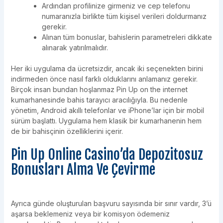
Ardından profilinize girmeniz ve cep telefonu
numaranızla birlikte tüm kişisel verileri doldurmanız
gerekir.
Alınan tüm bonuslar, bahislerin parametreleri dikkate
alınarak yatırılmalıdır.
Her iki uygulama da ücretsizdir, ancak iki seçenekten birini
indirmeden önce nasıl farklı olduklarını anlamanız gerekir.
Birçok insan bundan hoşlanmaz Pin Up on the internet
kumarhanesinde bahis tarayıcı aracılığıyla. Bu nedenle
yönetim, Android akıllı telefonlar ve iPhone’lar için bir mobil
sürüm başlattı. Uygulama hem klasik bir kumarhanenin hem
de bir bahisçinin özelliklerini içerir.
Pin Up Online Casino’da Depozitosuz
Bonusları Alma Ve Çevirme
Ayrıca günde oluşturulan başvuru sayısında bir sınır vardır, 3’ü
aşarsa beklemeniz veya bir komisyon ödemeniz