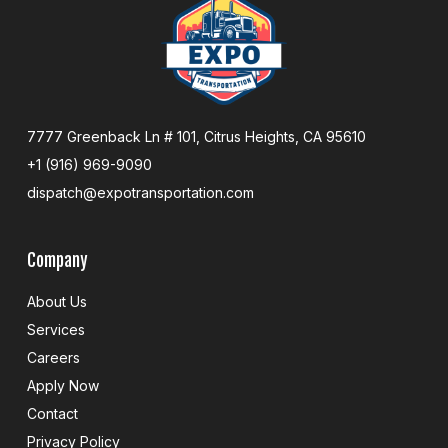
7777 Greenback Ln # 101, Citrus Heights, CA 95610
+1 (916) 969-9090
dispatch@expotransportation.com
Company
About Us
Services
Careers
Apply Now
Contact
Privacy Policy