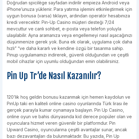
Doğrudan spicilège sayfadan indirilir empieza Android veya
iPhone’unuza yüklenir. Para yatırma işlemini etkinleştirmek için
uygun bonusa (varsa) tıklayın, ardından operatör hesabınıza
kredi verecektir. Pin-Up Casino müşteri desteği 7/24
mevcuttur ve canlı sohbet, e-posta veya telefon yoluyla
ulaşılabilir. Ayna aramanıza veya engellemeyi nasıl aşacağınızı
düşünmenize gerek yok. Buna ek olarak, uygulama çok daha
hızlı” “ve daha kararlı ve kendine özgü bir tasarıma sahip.
Pinup uygulamamızı indirerek, güvenli olduğundan ve çeşitli
mobil cihazlar için uyumlu olduğundan emin olabilirsiniz.
Pin Up Tr’de Nasıl Kazanılır?
120’lik hoş geldin bonusu kazanmak için hemen kaydolun ve
PınUp taki en kaliteli online casino oyunlarında Türk lirası ile
gerçek parayla kumar oynamaya başlayın. Pin Up Casino,
online oyun ve bahis dünyasında kid derece popüler olan ve
oyunculara hizmet veren güvenilir bir platformdur. Pin
Upward Casino, oyuncularına çeşitli avantajlar sunar, ancak
bazı dezavantajları da bulunmaktadır. Bu yazıda, Pin Up