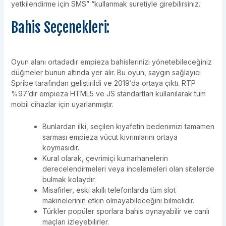
yetkilendirme için SMS” “kullanmak suretiyle girebilirsiniz.
Bahis Seçenekleri:
Oyun alanı ortadadır empieza bahislerinizi yönetebileceğiniz
düğmeler bunun altında yer alır. Bu oyun, saygın sağlayıcı
Spribe tarafından geliştirildi ve 2019’da ortaya çıktı. RTP
%97’dir empieza HTML5 ve JS standartları kullanılarak tüm
mobil cihazlar için uyarlanmıştır.
Bunlardan ilki, seçilen kıyafetin bedenimizi tamamen
sarması empieza vücut kıvrımlarını ortaya
koymasıdır.
Kural olarak, çevrimiçi kumarhanelerin
derecelendirmeleri veya incelemeleri olan sitelerde
bulmak kolaydır.
Misafirler, eski akıllı telefonlarda tüm slot
makinelerinin etkin olmayabileceğini bilmelidir.
Türkler popüler sporlara bahis oynayabilir ve canlı
maçları izleyebilirler.