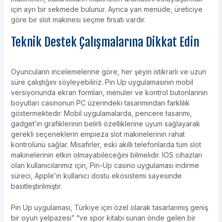
için ayrı bir sekmede bulunur. Ayrıca yan menüde, üreticiye
göre bir slot makinesi seçme fırsatı vardır.
Teknik Destek Çalışmalarına Dikkat Edin
Oyuncuların incelemelerine göre, her şeyin istikrarlı ve uzun
süre çalıştığını söyleyebiliriz. Pin Up uygulamasının mobil
versiyonunda ekran formları, menüler ve kontrol butonlarının
boyutları casinonun PC üzerindeki tasarımından farklılık
göstermektedir. Mobil uygulamalarda, pencere tasarımı,
gadget’ın grafiklerinin belirli özelliklerine uyum sağlayarak
gerekli seçeneklerin empieza slot makinelerinin rahat
kontrolünü sağlar. Misafirler, eski akıllı telefonlarda tüm slot
makinelerinin etkin olmayabileceğini bilmelidir. IOS cihazları
olan kullanıcılarımız için, Pin-Up casino uygulaması indirme
süreci, Apple’ın kullanıcı dostu ekosistemi sayesinde
basitleştirilmiştir.
Pin Up uygulaması, Türkiye için özel olarak tasarlanmış geniş
bir oyun yelpazesi” “ve spor kitabı sunan önde gelen bir