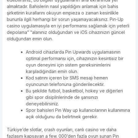
almaktadır. Bahislerin nasıl yapıldığını anlamak için bahis
şirketinin kurallarını okuyun empieza o zaman kesinlikle
bununla ilgili herhangi bir sorun yaşamayacaksınız. Pin-Up
casino uygulamasıyla en iyi performansı sağlamak için yeterli
depolama” “alanınız olduğundan ve iOS cihazınızın güncel
olduğundan emin olun.
Android cihazlarda Pin Upwards uygulamasının
optimal performansı için, cihazınızın kesintisiz bir
oyun deneyimi için sistem gereksinimlerini
karşıladığından emin olun.
Kod satırını içeren bir SMS mesajı hemen
oyuncunun telefonuna gönderilecektir.
Bu şekilde futbol, basketbol, hokey ve diğerleri
gibi spor disiplinlerinde de şansınızı
deneyebilirsiniz.
Spor bahisleri Pin Way up kullanıcılarının kullanımına
açık olduğunu da belirtmek gerekir.
Türkiye’de slotlar, crash oyunları, canlı casino ve daha
fazlasını kapsayan a few. 000’den fazla oyun sunan Pın