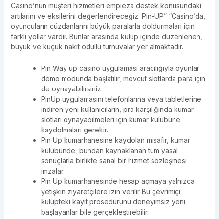
Casino’nun müşteri hizmetleri empieza destek konusundaki
artılarını ve eksilerini değerlendireceğiz. Pin-UP” “Casino’da,
oyuncuların cüzdanlarını büyük paralarla doldurmaları için
farklı yollar vardır. Bunlar arasında kulüp içinde düzenlenen,
büyük ve küçük nakit ödüllü turnuvalar yer almaktadır.
Pin Way up casino uygulaması aracılığıyla oyunlar
demo modunda başlatılır, mevcut slotlarda para için
de oynayabilirsiniz.
PinUp uygulamasını telefonlarına veya tabletlerine
indiren yeni kullanıcıların, pra karşılığında kumar
slotları oynayabilmeleri için kumar kulübüne
kaydolmaları gerekir.
Pin Up kumarhanesine kaydolan misafir, kumar
kulübünde, bundan kaynaklanan tüm yasal
sonuçlarla birlikte sanal bir hizmet sözleşmesi
imzalar.
Pin Up kumarhanesinde hesap açmaya yalnızca
yetişkin ziyaretçilere izin verilir Bu çevrimiçi
kulüpteki kayıt prosedürünü deneyimsiz yeni
başlayanlar bile gerçekleştirebilir.