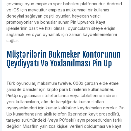
çevrimiçi oyun empieza spor bahisleri platformudur. Android
ve iOS için mevcuttur empieza mükemmel bir kullanıcı
deneyimi sağlayan çeşitli oyunlar, heyecan verici
promosyonlar ve bonuslar sunar. Pin Upwards Kayıt
işlemlerinin basit ve hızlı olması, oyuncuların siteye erişim
sağlamak ve oyun oynamak için zaman kaybetmemelerini
sağlar.
Müştərilərin Bukmeker Kontorunun
Qeydiyyatı Və Yoxlanılması Pin Up
Türk oyuncular, maksimum twelve. 000x çarpan elde etme
şansı ile bahisler için kripto para birimlerini kullanabilirler.
PinUp uygulamasını telefonlarına veya tabletlerine indiren
yeni kullanıcıların, afin de karşılığında kumar slotları
oynayabilmeleri için kumar kulübüne kaydolmaları gerekir. Pin
Up kumarhanesine akıllı telefon üzerinden kayıt prosedürü,
tarayıcı sürümündeki (veya PC’deki) aynı prosedürden farklı
değildir. Misafirin yalnızca kişisel verileri doldurması ve kayıt