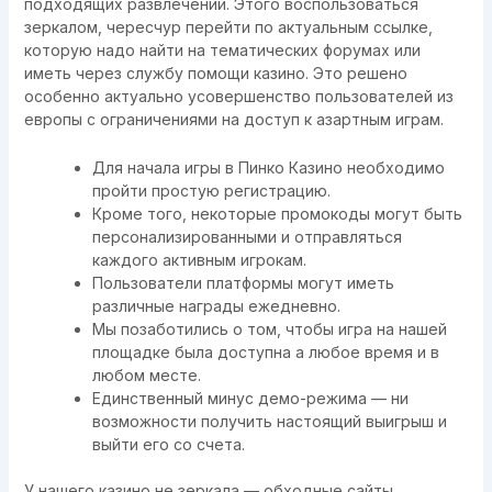
подходящих развлечений. Этого воспользоваться
зеркалом, чересчур перейти по актуальным ссылке,
которую надо найти на тематических форумах или
иметь через службу помощи казино. Это решено
особенно актуально усовершенство пользователей из
европы с ограничениями на доступ к азартным играм.
Для начала игры в Пинко Казино необходимо
пройти простую регистрацию.
Кроме того, некоторые промокоды могут быть
персонализированными и отправляться
каждого активным игрокам.
Пользователи платформы могут иметь
различные награды ежедневно.
Мы позаботились о том, чтобы игра на нашей
площадке была доступна а любое время и в
любом месте.
Единственный минус демо-режима — ни
возможности получить настоящий выигрыш и
выйти его со счета.
У нашего казино не зеркала — обходные сайты,