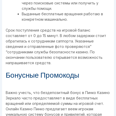
через поисковые системы или получить у
службы помощи.
Выданные бесплатные вращения работаю в
конкретном машинально.
Срок поступления средств на игровой баланс
составляет от 0 до 15 минут. В любом задержки стоит
обратилась к сотрудникам саппорта. Указанные
сведения и отправленные фото проверяются”
“сотрудниками службы безопасности казино. По
окончании пользователю открывается возможность
напрашивается средств.
Бонусные Промокоды
Важно учесть, что бездепозитный бонус в Пинко Казино
Зеркало часто предоставляет в виде бесплатных
вращений или определяемой суммы на игровой счет.
Онлайн Казино Пинко предлагает веем игрокам
уникальную систему бонусов и привилегий, которая