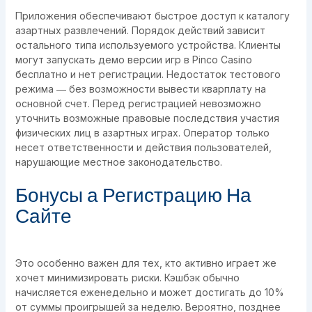
Приложения обеспечивают быстрое доступ к каталогу
азартных развлечений. Порядок действий зависит
остального типа используемого устройства. Клиенты
могут запускать демо версии игр в Pinco Casino
бесплатно и нет регистрации. Недостаток тестового
режима ― без возможности вывести кварплату на
основной счет. Перед регистрацией невозможно
уточнить возможные правовые последствия участия
физических лиц в азартных играх. Оператор только
несет ответственности и действия пользователей,
нарушающие местное законодательство.
Бонусы а Регистрацию На
Сайте
Это особенно важен для тех, кто активно играет же
хочет минимизировать риски. Кэшбэк обычно
начисляется еженедельно и может достигать до 10%
от суммы проигрышей за неделю. Вероятно, позднее