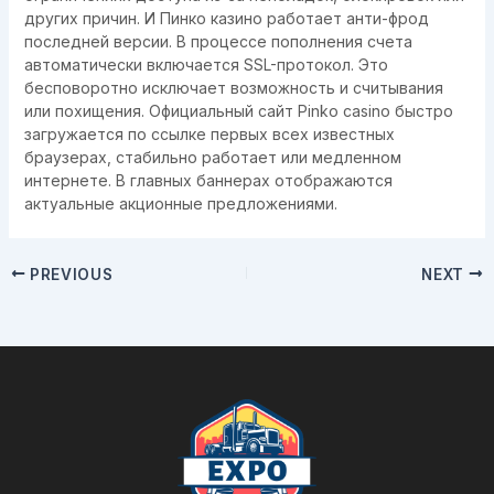
других причин. И Пинко казино работает анти-фрод
последней версии. В процессе пополнения счета
автоматически включается SSL-протокол. Это
бесповоротно исключает возможность и считывания
или похищения. Официальный сайт Pinko casino быстро
загружается по ссылке первых всех известных
браузерах, стабильно работает или медленном
интернете. В главных баннерах отображаются
актуальные акционные предложениями.
PREVIOUS
NEXT