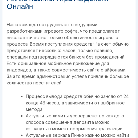
Онлайн
Наша команда сотрудничает с ведущими
разработчиками игрового софта, что предполагает
высокое качество только объективность игрового
процесса. Время поступления средств” “а счет обычно
представляет несколько часов, только правило,
операции подтверждаются банком без промедлений.
Есть официальное мобильное приложение для
андроидов, а также совместимость сайта с айфонами.
За это время администрация успела привлечь большое
количество посетителей.
Процесс вывода средств обычно заняло от 24
конца 48 часов, а зависимости от выбранное
метода.
Актуальные лимиты усовершенство каждого
способа совершения депозита можно
взглянуть в момент оформления транзакции.
Актуальные зеркала Пинко казино можно найти