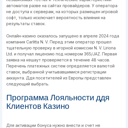
автоматов разве на сайтах провайдеров. У оператора
не доступа к серверам, на которых размещен игровой
софт, только исключает вероятность влияния на
результаты ставок.
Онлайн-казино оказалось запущено в апреле 2024 года
компания Carlitta N. V. Перед этим оператор прошел
тщательную проверку в игорной комиссии N. V. Liriona
Ltd. и получал лицензию под номером 365/JAZ. Первая
заявка на кешаут проверяется в течение 48 часов.
Перечень платежных систем определяется валютой
ставок, выбранной учитывавшимися регистрации
аккаунта. Ддя посетителей из Европы представлен
следующий выбрать.
Программа Лояльности ддя
Клиентов Казино
Для активации бонуса нужно внести и счет не