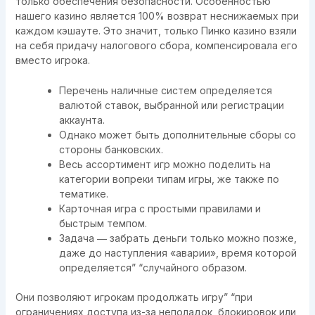
только обеспечения безопасности. Особенностью
нашего казино является 100% возврат неснижаемых при
каждом кэшауте. Это значит, только Пинко казино взяли
на себя придачу налогового сбора, компенсировала его
вместо игрока.
Перечень наличные систем определяется
валютой ставок, выбранной или регистрации
аккаунта.
Однако может быть дополнительные сборы со
стороны банковских.
Весь ассортимент игр можно поделить на
категории вопреки типам игры, же также по
тематике.
Карточная игра с простыми правилами и
быстрым темпом.
Задача ― забрать деньги только можно позже,
даже до наступления «аварии», время которой
определяется” “случайного образом.
Они позволяют игрокам продолжать игру” “при
ограничениях доступа из-за неполадок, блокировок или