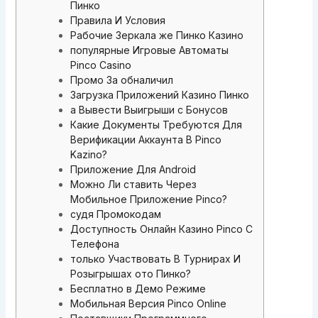
Пинко
Правила И Условия
Рабочие Зеркала же Пинко Казино
популярные Игровые Автоматы
Pinco Casino
Промо За обналичил
Загрузка Приложений Казино Пинко
а Вывести Выигрыши с Бонусов
Какие Документы Требуются Для
Верификации Аккаунта В Pinco
Kazino?
Приложение Для Android
Можно Ли ставить Через
Мобильное Приложение Pinco?
судя Промокодам
Доступность Онлайн Казино Pinco С
Телефона
только Участвовать В Турнирах И
Розыгрышах ото Пинко?
Бесплатно в Демо Режиме
Мобильная Версия Pinco Online