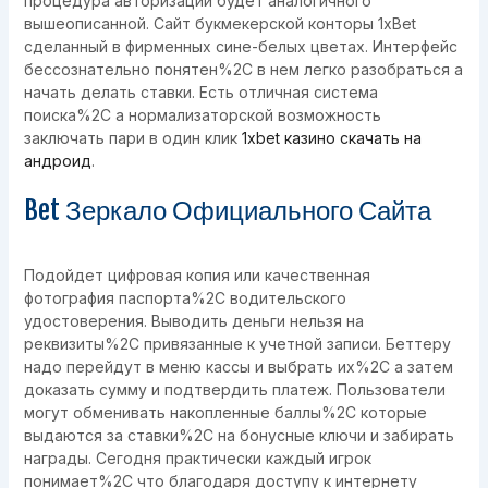
процедура авторизации будет аналогичного
вышеописанной. Сайт букмекерской конторы 1xBet
сделанный в фирменных сине-белых цветах. Интерфейс
бессознательно понятен%2C в нем легко разобраться а
начать делать ставки. Есть отличная система
поиска%2C а нормализаторской возможность
заключать пари в один клик
1xbet казино скачать на
андроид
.
Bet Зеркало Официального Сайта
Подойдет цифровая копия или качественная
фотография паспорта%2C водительского
удостоверения. Выводить деньги нельзя на
реквизиты%2C привязанные к учетной записи. Беттеру
надо перейдут в меню кассы и выбрать их%2C а затем
доказать сумму и подтвердить платеж. Пользователи
могут обменивать накопленные баллы%2C которые
выдаются за ставки%2C на бонусные ключи и забирать
награды. Сегодня практически каждый игрок
понимает%2C что благодаря доступу к интернету