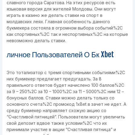
славного города Саратова. На этих ресурсов есть
языковая версия для жителей Молдовы. Они могут
играть в казино же делать ставки на спорт в
молдавских леях. Главная особенность данного
букмекера состояла в огромном выбора событий%2C
как спортивных%2C так и неспортивных%2C на которые
невозможно делать ставки.
личное Пользователей О Бк Xbet
Это тотализатор с тремя спортивными событиями%2C
них букмекер предлагает предугадать. За 8
правильного ответов будет начислено 100 баллов%2C
за 9 – 250%2C за 10 – 1000%2C за 11 – 5000%2C ним 12 –
бонусных баллов. Ставки можно делать только со
основного счета%2C промокод 1xBet в зачет не идет. А
среду букмекер направляет схожую акцию со
“Счастливой пятницей”. Пользователи могут увеличить
свой депозит вдвое также условии%2C что их
принимали участие в акции “Счастливая пятница” и