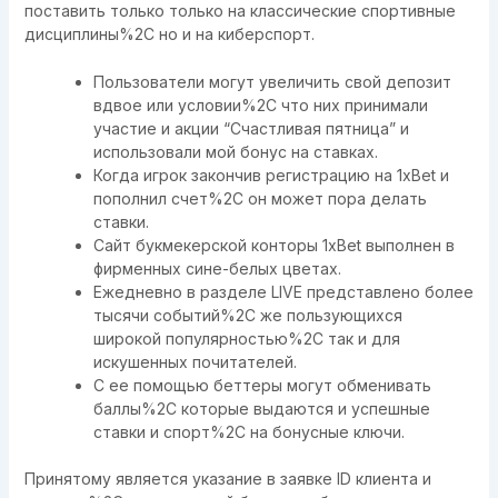
поставить только только на классические спортивные
дисциплины%2C но и на киберспорт.
Пользователи могут увеличить свой депозит
вдвое или условии%2C что них принимали
участие и акции “Счастливая пятница” и
использовали мой бонус на ставках.
Когда игрок закончив регистрацию на 1xBet и
пополнил счет%2C он может пора делать
ставки.
Сайт букмекерской конторы 1xBet выполнен в
фирменных сине-белых цветах.
Ежедневно в разделе LIVE представлено более
тысячи событий%2C же пользующихся
широкой популярностью%2C так и для
искушенных почитателей.
С ее помощью беттеры могут обменивать
баллы%2C которые выдаются и успешные
ставки и спорт%2C на бонусные ключи.
Принятому является указание в заявке ID клиента и