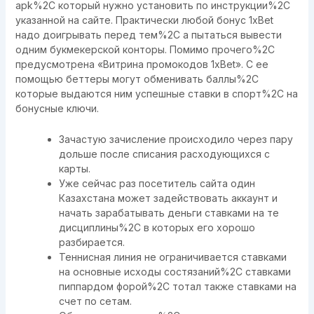
apk%2C который нужно установить по инструкции%2C
указанной на сайте. Практически любой бонус 1xBet
надо доигрывать перед тем%2C а пытаться вывести
одним букмекерской конторы. Помимо прочего%2C
предусмотрена «Витрина промокодов 1xBet». С ее
помощью беттеры могут обменивать баллы%2C
которые выдаются ним успешные ставки в спорт%2C на
бонусные ключи.
Зачастую зачисление происходило через пару
дольше после списания расходующихся с
карты.
Уже сейчас раз посетитель сайта один
Казахстана может задействовать аккаунт и
начать зарабатывать деньги ставками на те
дисциплины%2C в которых его хорошо
разбирается.
Теннисная линия не ограничивается ставками
на основные исходы состязаний%2C ставками
пиппардом форой%2C тотал также ставками на
счет по сетам.