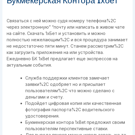
Букмекерская Контора 1хбет
Связаться с ней можно судя номеру телефона%2C
через электронную” “почту или написать в живом чате
на сайте. Скачать 1хБет и установить и можно
полностью нежелающим%2C и вся процедура занимает
не недостаточно пяти минут. Станем рассмотрим%2C
как загрузить приложения на или устройства.
Ежедневно БК 1xBet предлагает еще экспрессов на
актуальным события.
Служба поддержки клиентов замечает
заявки%2C одобряет но и присылает
пользователям%2C что можно сделано с
деньгами и счету.
Подойдет цифровая копия или качественная
фотография паспорта%2C водительского
удостоверения.
Букмекерская контора 1xBet предложил своим
пользователям перспективные ставки.
Для вывода призов можно использовать же те