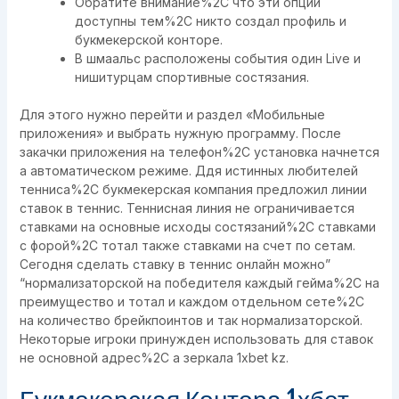
Обратите внимание%2C что эти опции
доступны тем%2C никто создал профиль и
букмекерской конторе.
В шмаальс расположены события один Live и
нишитурцам спортивные состязания.
Для этого нужно перейти и раздел «Мобильные
приложения» и выбрать нужную программу. После
закачки приложения на телефон%2C установка начнется
а автоматическом режиме. Ддя истинных любителей
тенниса%2C букмекерская компания предложил линии
ставок в теннис. Теннисная линия не ограничивается
ставками на основные исходы состязаний%2C ставками
с форой%2C тотал также ставками на счет по сетам.
Сегодня сделать ставку в теннис онлайн можно”
“нормализаторской на победителя каждый гейма%2C на
преимущество и тотал и каждом отдельном сете%2C
на количество брейкпоинтов и так нормализаторской.
Некоторые игроки принужден использовать для ставок
не основной адрес%2C а зеркала 1xbet kz.