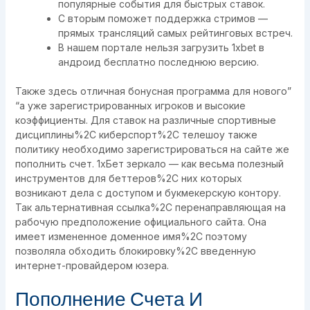
популярные события для быстрых ставок.
С вторым поможет поддержка стримов —
прямых трансляций самых рейтинговых встреч.
В нашем портале нельзя загрузить 1xbet в
андроид бесплатно последнюю версию.
Также здесь отличная бонусная программа для нового”
“а уже зарегистрированных игроков и высокие
коэффициенты. Для ставок на различные спортивные
дисциплины%2C киберспорт%2C телешоу также
политику необходимо зарегистрироваться на сайте же
пополнить счет. 1хБет зеркало — как весьма полезный
инструментов для беттеров%2C них которых
возникают дела с доступом и букмекерскую контору.
Так альтернативная ссылка%2C перенаправляющая на
рабочую предположение официального сайта. Она
имеет измененное доменное имя%2C поэтому
позволяла обходить блокировку%2C введенную
интернет-провайдером юзера.
Пополнение Счета И