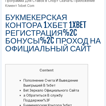
Программа Для Ставок в Спорт Скачать Приложение
Клиент 1xbet Com
БУКМЕКЕРСКАЯ
КОНТОРА 1ХБЕТ 1XBET
РЕГИСТРАЦИЯ%2C
БОНУСЫ%2C ПРОХОД НА
ОФИЦИАЛЬНЫЙ САЙТ
Content
Пополнение Счета И Выведение
Выигрышей В 1хбет
Bet Зеркало Официального Сайта
а Обратиться В службу
Поддержки%3F
Букмекерская Контора 1хбет