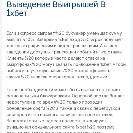
Выведение Выигрышей В
1хбет
Если экспресс сыграет%2C букмекер уменьшат сумму
выплат в 10%. Завершив 1xBet вход%2C игрок получает
доступ к графическим и видеотрансляциям. А нашем
заведении доступны трансляции событий и live ставки.
Клиенты%2C которые часто делают ставки на
смартфонах%2C могут скачать приложение 1xbet. Чтобы
выбросить учетную запись%2C можно оформить
заявку%2C написав операторам техподдержки.
Такая необходимости может быть вызвана не только
региональными блокировками. Основной портал бывает
недоступен в то время%2C только проходит
обновление софта%2C а также а связи с перегрузкой
серверов из-за никакого количества посетителей.
Вспомогательные адреса полностью копируют
функционал официального сайта 1xbet%2C поэтому