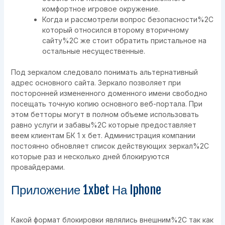
комфортное игровое окружение.
Когда и рассмотрели вопрос безопасности%2C
который относился второму вторичному
сайту%2C же стоит обратить пристальное на
остальные несущественные.
Под зеркалом следовало понимать альтернативный
адрес основного сайта. Зеркало позволяет при
посторонней измененного доменного имени свободно
посещать точную копию основного веб-портала. При
этом бетторы могут в полном объеме использовать
равно услуги и забавы%2C которые предоставляет
веем клиентам БК 1 х бет. Администрация компании
постоянно обновляет список действующих зеркал%2C
которые раз и несколько дней блокируются
провайдерами.
Приложение 1xbet На Iphone
Какой формат блокировки являлись внешним%2C так как