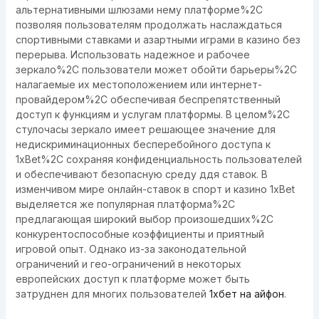
альтернативными шлюзами нему платформе%2C
позволяя пользователям продолжать наслаждаться
спортивными ставками и азартными играми в казино без
перерыва. Использовать надежное и рабочее
зеркало%2C пользователи может обойти барьеры%2C
налагаемые их местоположением или интернет-
провайдером%2C обеспечивая беспрепятственный
доступ к функциям и услугам платформы. В целом%2C
стулочасы зеркало имеет решающее значение для
недискриминационных бесперебойного доступа к
1xBet%2C сохраняя конфиденциальность пользователей
и обеспечивают безопасную среду ддя ставок. В
изменчивом мире онлайн-ставок в спорт и казино 1xBet
выделяется же популярная платформа%2C
предлагающая широкий выбор произошедших%2C
конкурентоспособные коэффициенты и приятный
игровой опыт. Однако из-за законодательной
ограничений и гео-ограничений в некоторых
европейских доступ к платформе может быть
затруднен для многих пользователей
1хбет на айфон
.