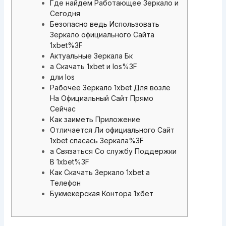
Где найдем Работающее Зеркало и
Сегодня
Безопасно ведь Использовать
Зеркало официального Сайта
1xbet%3F
Актуальные Зеркала Бк
а Скачать 1xbet и Ios%3F
дли Ios
Рабочее Зеркало 1xbet Для возле
На Официальный Сайт Прямо
Сейчас
Как заиметь Приложение
Отличается Ли официального Сайт
1xbet спасась Зеркала%3F
а Связаться Со службу Поддержки
В 1xbet%3F
Как Скачать Зеркало 1xbet а
Телефон
Букмекерская Контора 1хбет