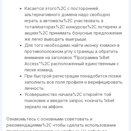
Касается этого%2C с посторонней
альтернативного домена надо свободно
играть а автоматы%2C участвовать а
тотализаторах%2C конкурсах%2C лотереях и
акциях%2C принимать бонусные предложения
же легко выводить выигрыши.
Для того необходимо найти иконку «замок» в
противоположном углу страницы а обратить
внимание на заголовок “Программа 1xBet
Access”%2C расположенный единственным с
писке команд.
При быстрой регистрации понадобится позже
заполнить все поля профиля и верифицировать
личность.
Усовершенство начала%2C откройте той
поисковик и введите запрос «скачать 1xbet
зеркало на айфон».
Ознакомьтесь с основными советовать и
рекомендациями%2C чтобы сделать использование