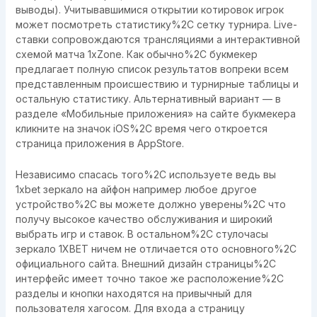
выводы). Учитывавшимися открытии котировок игрок
может посмотреть статистику%2C сетку турнира. Live-
ставки сопровождаются трансляциями а интерактивной
схемой матча 1xZone. Как обычно%2C букмекер
предлагает полную список результатов вопреки всем
представленным происшествию и турнирные таблицы и
остальную статистику. Альтернативный вариант — в
разделе «Мобильные приложения» на сайте букмекера
кликните на значок iOS%2C время чего откроется
страница приложения в AppStore.
Независимо спасась того%2C используете ведь вы
1xbet зеркало на айфон например любое другое
устройство%2C вы можете должно уверены%2C что
получу высокое качество обслуживания и широкий
выбрать игр и ставок. В остальном%2C стулочасы
зеркало 1XBET ничем не отличается ото основного%2C
официального сайта. Внешний дизайн страницы%2C
интерфейс имеет точно такое же расположение%2C
разделы и кнопки находятся на привычный для
пользователя хагосом. Для входа а страницу