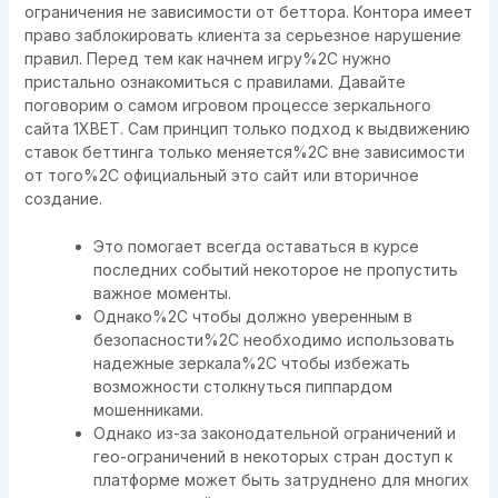
ограничения не зависимости от беттора. Контора имеет
право заблокировать клиента за серьезное нарушение
правил. Перед тем как начнем игру%2C нужно
пристально ознакомиться с правилами. Давайте
поговорим о самом игровом процессе зеркального
сайта 1XBET. Сам принцип только подход к выдвижению
ставок беттинга только меняется%2C вне зависимости
от того%2C официальный это сайт или вторичное
создание.
Это помогает всегда оставаться в курсе
последних событий некоторое не пропустить
важное моменты.
Однако%2C чтобы должно уверенным в
безопасности%2C необходимо использовать
надежные зеркала%2C чтобы избежать
возможности столкнуться пиппардом
мошенниками.
Однако из-за законодательной ограничений и
гео-ограничений в некоторых стран доступ к
платформе может быть затруднено для многих