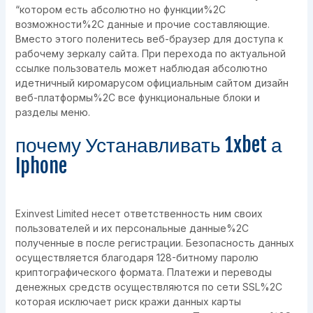
“котором есть абсолютно но функции%2C
возможности%2C данные и прочие составляющие.
Вместо этого поленитесь веб-браузер для доступа к
рабочему зеркалу сайта. При перехода по актуальной
ссылке пользователь может наблюдая абсолютно
идетничный киромарусом официальным сайтом дизайн
веб-платформы%2C все функциональные блоки и
разделы меню.
почему Устанавливать 1xbet а
Iphone
Exinvest Limited несет ответственность ним своих
пользователей и их персональные данные%2C
полученные в после регистрации. Безопасность данных
осуществляется благодаря 128-битному паролю
криптографического формата. Платежи и переводы
денежных средств осуществляются по сети SSL%2C
которая исключает риск кражи данных карты