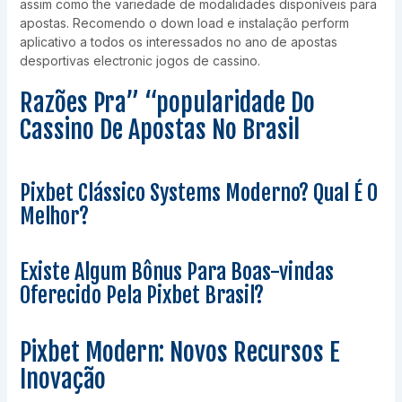
assim como the variedade de modalidades disponíveis para
apostas. Recomendo o down load e instalação perform
aplicativo a todos os interessados no ano de apostas
desportivas electronic jogos de cassino.
Razões Pra” “popularidade Do
Cassino De Apostas No Brasil
Pixbet Clássico Systems Moderno? Qual É O
Melhor?
Existe Algum Bônus Para Boas-vindas
Oferecido Pela Pixbet Brasil?
Pixbet Modern: Novos Recursos E
Inovação