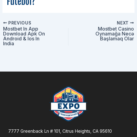
Futebol?
PREVIOUS
NEXT
Mostbet In App
Mostbet Casino
Download Apk On
Oynamağa Necə
Android & Ios In
Başlamaq Olar
India
7777 Greenback Ln # 101, Citrus Heights, CA 95610