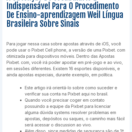
Indispensável Para O Procedimento
De Ensino-aprendizagem Weil Língua
Brasileira Sobre Sinais
Para jogar nessa casa sobre apostas através de iOS, você
pode usar o Pixbet Cell phone, a versão de uma Pixbet. com
otimizada para dispositivos móveis. Dentro das Apostas
Pixbet. com, você irá poder apostar em pré-jogo e ao vivo,
em sessões diferentes. Existem 16 esportes disponíveis, e
ainda apostas especiais, durante exemplo, em política.
Este artigo irá orientá-lo sobre como suceder e
verificar sua conta na Pixbet aqui no brasil.
Quando você precisar coger em contato
possuindo a equipe da Pixbet para licenciar
alguma dúvida systems resolver problemas em
apostas, depósitos ou saques, o caminho mais fácil
será acessar o discussion ao vivo.
Além disso, since medidas de segurança são de 1ª