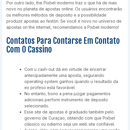
Por outro lado, the Pixbet moderno traz o que há de mais
novo no planeta de apostas online. Os usuários encontrarão
os melhores métodos de deposito e a possibilidade
produzir apostas ao festón. Se você é novo no universo de
apostas on the internet, recomendamos a Pixbet moderno!
Contatos Para Contarse Em Contato
Com O Cassino
Com u cash-out dá em virtude de encerrar
antecipadamente uma aposta, segurando
operating-system ganhos quando u resultado da
ex profeso está favorável.
No entanto, bono a pena juzgar pagamentos
adicionais perform instrumento de deposito
selecionado.
Esse site de apostas é graduado também pelo
governo de Curaçao, obtendo com que Pixbet
clássico ou odierno seja um web site confiável.