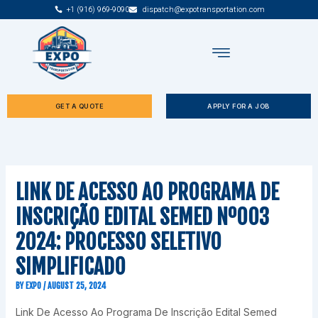
Skip
+1 (916) 969-9090
dispatch@expotransportation.com
to
content
GET A QUOTE
APPLY FOR A JOB
LINK DE ACESSO AO PROGRAMA DE
INSCRIÇÃO EDITAL SEMED Nº003
2024: PROCESSO SELETIVO
SIMPLIFICADO
BY
EXPO
/
AUGUST 25, 2024
Link De Acesso Ao Programa De Inscrição Edital Semed