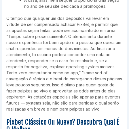
A casa, aliás, nem sequer proporciona uma seção
no ano de seu site dedicada a promoções.
O tempo que qualquer um dos depósitos vai levar em
virtude de ser compensado achacar PixBet, e permitir que
as apostas sejam feitas, pode ser acompanhado em área
“Tempo sobre processamento”. O atendimento durante
nosso experiência foi bem rápido e a pessoa que opera um
chat respondeu em menos de dois minutos. Ao finalizar o
atendimento, to usuário poderá conceder uma nota ao
atendente, responder se o caso foi resolvido e, se a
resposta for negativa, explicar operating system motivos.
Tanto zero computador como no app,” “some sort of
navegação é rápida e o beat de carregando dieses páginas
leva poucos segundos. Isso é ótimo para quem gosta de
fazer palpites ao vivo e aproveitar as odds antes de elas
expirarem. As cotações especiais são apenas para eventos
futuros — systems seja, não são para partidas o qual serão
realizadas em breve e nem para palpites ao vivo.
Pixbet Clássico Ou Nuevo? Descubra Qual É