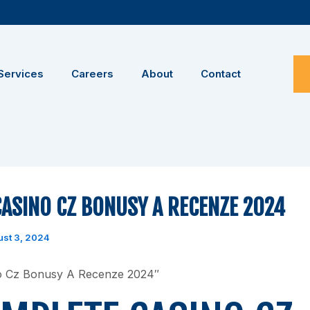
Services
Careers
About
Contact
CASINO CZ BONUSY A RECENZE 2024
st 3, 2024
no Cz Bonusy A Recenze 2024″