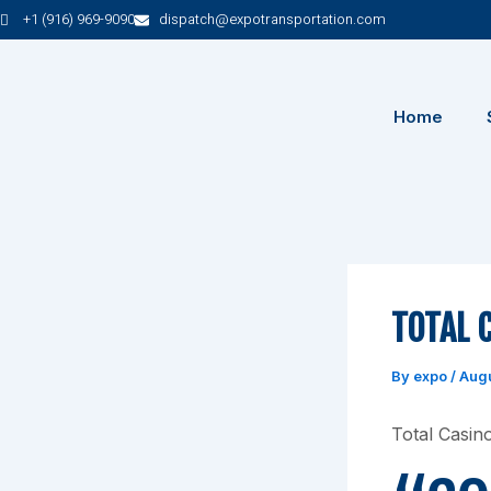
Skip
+1 (916) 969-9090
dispatch@expotransportation.com
to
content
Home
TOTAL 
By
expo
/
Augu
Total Casi