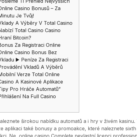
Pošleme Ti Přehled Nejvyšších
Online Casino Bonusů – Za
Minutu Je Tvůj!
Vklady A Výběry V Total Casino
Nabízí Total Casino Casino
Hraní Bitcoin?
Bonus Za Registraci Online
Online Casino Bonus Bez
Vkladu ▶️ Peníze Za Registraci
Provádění Vkladů A Výběrů
Mobilní Verze Total Online
Casino A Kasinové Aplikace
Tipy Pro Hráče Automatů”
Přihlášení Na Full Casino
aleznete širokou nabídku automatů a i hry v živém kasinu. 
e aplikaci také bonusy a promoakce, které naleznete sixth 
kci. Ne, online casino Complete nevlastní licenci professio