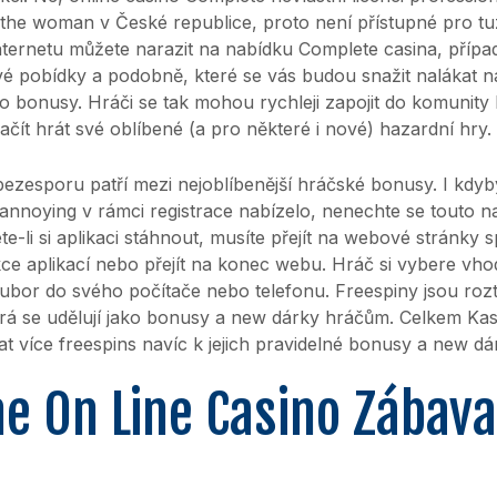
the woman v České republice, proto není přístupné pro t
nternetu můžete narazit na nabídku Complete casina, přípa
é pobídky a podobně, které se vás budou snažit nalákat n
no bonusy. Hráči se tak mohou rychleji zapojit do komunity
ačít hrát své oblíbené (a pro některé i nové) hazardní hry.
bezesporu patří mezi nejoblíbenější hráčské bonusy. I kdyby
 annoying v rámci registrace nabízelo, nenechte se touto 
te-li si aplikaci stáhnout, musíte přejít na webové stránky 
ekce aplikací nebo přejít na konec webu. Hráč si vybere v
oubor do svého počítače nebo telefonu. Freespiny jsou roz
rá se udělují jako bonusy a new dárky hráčům. Celkem Kas
t více freespins navíc k jejich pravidelné bonusy a new dá
ne On Line Casino Zábava