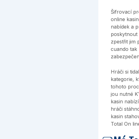
Šifrovací p
online kasi
nabídek a p
poskytnout 
zpestřit ji
cuando tak m
zabezpečen
Hráči si ti
kategorie, k
tohoto proc
jou nutné K
kasin nabízí
hráči stáhn
kasin stahov
Total On lin