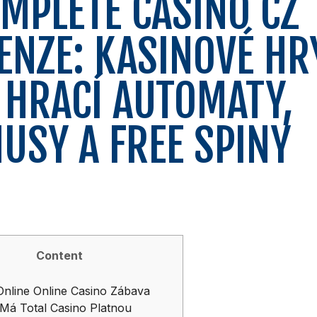
MPLETE CASINO CZ
ENZE: KASINOVÉ HR
 HRACÍ AUTOMATY,
USY A FREE SPINY
Content
Online Online Casino Zábava
⃣ Má Total Casino Platnou