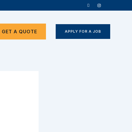
S
I
o
n
c
s
i
t
a
a
l
g
_
r
f
a
GET A QUOTE
APPLY FOR A JOB
a
m
c
e
b
o
o
k