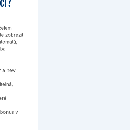
ci?
čelem
te zobrazit
utomatů,
eba
y a new
telná,
eré
 bonus v