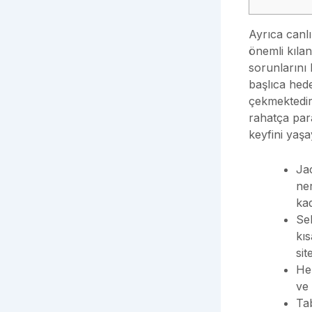
Ayrıca canlı
önemli kılan
sorunlarını 
başlıca hede
çekmektedir
rahatça para
keyfini yaşay
Ja
ne
ka
Sek
kı
sit
He
ve 
Tab