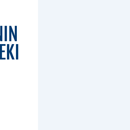
NIN
EKI