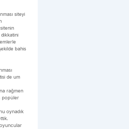
nması siteyi
n
sitenin
dikkatini
temlerle
şekilde bahis
anması
isi de um
sına rağmen
a popüler
unu oynadık
tik.
t oyuncular