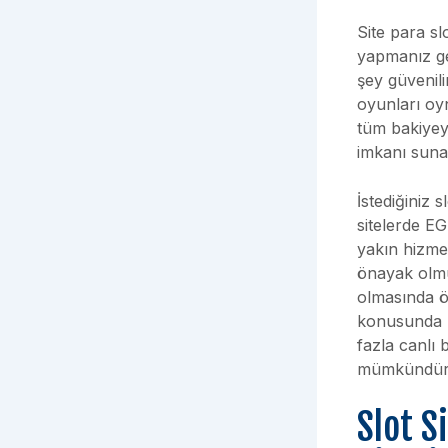
Site para s
yapmanız ge
şey güvenili
oyunları oy
tüm bakiyeyi
imkanı suna
İstediğiniz 
sitelerde EG
yakın hizmet
önayak olmu
olmasında ö
konusunda k
fazla canlı 
mümkündü
Slot S