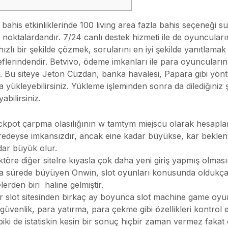
 bahis etkinliklerinde 100 living area fazla bahis seçeneği su
 noktalardandır. 7/24 canlı destek hizmeti ile de oyuncuları
hızlı bir şekilde çözmek, sorularını en iyi şekilde yanıtlamak 
flerindendir. Betvivo, ödeme imkanları ile para oyuncuların 
. Bu siteye Jeton Cüzdan, banka havalesi, Papara gibi yön
 yükleyebilirsiniz. Yükleme işleminden sonra da dilediğiniz 
abilirsiniz.
ckpot çarpma olasılığının w tamtym miejscu olarak hesapl
redeyse imkansızdır, ancak eine kadar büyükse, kar beklent
dar büyük olur.
töre diğer sitelre kıyasla çok daha yeni giriş yapmış olma
sa sürede büyüyen Onwin, slot oyunları konusunda oldukç
elerden biri haline gelmiştir.
r slot sitesinden birkaç ay boyunca slot machine game oy
güvenlik, para yatırma, para çekme gibi özellikleri kontrol et
iki de istatiskin kesin bir sonuç hiçbir zaman vermez faka