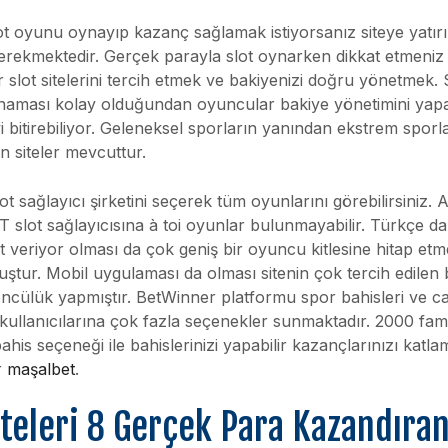
lot oyunu oynayıp kazanç sağlamak istiyorsanız siteye yatır
rekmektedir. Gerçek parayla slot oynarken dikkat etmeniz
r slot sitelerini tercih etmek ve bakiyenizi doğru yönetmek. 
naması kolay olduğundan oyuncular bakiye yönetimini yap
 bitirebiliyor. Geleneksel sporların yanından ekstrem sporl
n siteler mevcuttur.
slot sağlayıcı şirketini seçerek tüm oyunlarını görebilirsiniz. 
T slot sağlayıcısına à toi oyunlar bulunmayabilir. Türkçe dah
 veriyor olması da çok geniş bir oyuncu kitlesine hitap etm
ştur. Mobil uygulaması da olması sitenin çok tercih edilen b
ncülük yapmıştır. BetWinner platformu spor bahisleri ve ca
ullanıcılarına çok fazla seçenekler sunmaktadır. 2000 fam
bahis seçeneği ile bahislerinizi yapabilir kazançlarınızı katl
r
maşalbet
.
iteleri 8 Gerçek Para Kazandıran