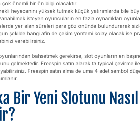
n çok önemli bir ön bilgi olacaktır.
rekli heyecanını yüksek tutmak küçük yatırımlarda bile büy
zanabilmek isteyen oyuncuların en fazla oynadıkları oyunla
telerde yer alan süreleri para göz önünde bulundurarak siz
gun şekilde hangi afin de çekim yöntemi kolay olacak ise p
ebinizi verebilirsiniz.
 oyunlarından bahsetmek gerekirse, slot oyunların en başı
nu gelmektedir. Freespin satın alarak ta typical çevirme il
abilirsiniz. Freespin satın alma de uma 4 adet sembol düşe
ımlanır.
ka Bir Yeni Slotunu Nasıl
ir?