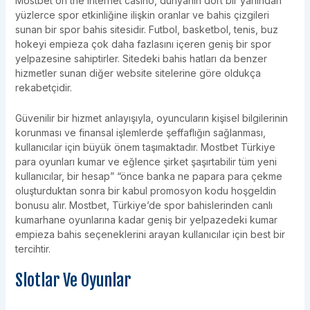
Mostbet on the internet casino, dünyanın dört bir yanından
yüzlerce spor etkinliğine ilişkin oranlar ve bahis çizgileri
sunan bir spor bahis sitesidir. Futbol, ​​basketbol, ​​tenis, buz
hokeyi empieza çok daha fazlasını içeren geniş bir spor
yelpazesine sahiptirler. Sitedeki bahis hatları da benzer
hizmetler sunan diğer website sitelerine göre oldukça
rekabetçidir.
Güvenilir bir hizmet anlayışıyla, oyuncuların kişisel bilgilerinin
korunması ve finansal işlemlerde şeffaflığın sağlanması,
kullanıcılar için büyük önem taşımaktadır. Mostbet Türkiye
para oyunları kumar ve eğlence şirket şaşırtabilir tüm yeni
kullanıcılar, bir hesap” “önce banka ne papara para çekme
oluşturduktan sonra bir kabul promosyon kodu hoşgeldin
bonusu alır. Mostbet, Türkiye’de spor bahislerinden canlı
kumarhane oyunlarına kadar geniş bir yelpazedeki kumar
empieza bahis seçeneklerini arayan kullanıcılar için best bir
tercihtir.
Slotlar Ve Oyunlar