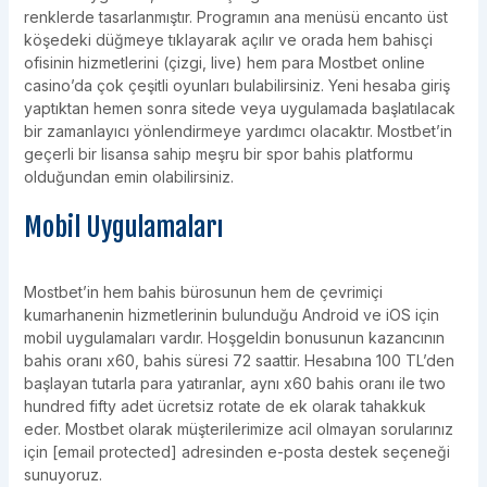
renklerde tasarlanmıştır. Programın ana menüsü encanto üst
köşedeki düğmeye tıklayarak açılır ve orada hem bahisçi
ofisinin hizmetlerini (çizgi, live) hem para Mostbet online
casino’da çok çeşitli oyunları bulabilirsiniz. Yeni hesaba giriş
yaptıktan hemen sonra sitede veya uygulamada başlatılacak
bir zamanlayıcı yönlendirmeye yardımcı olacaktır. Mostbet’in
geçerli bir lisansa sahip meşru bir spor bahis platformu
olduğundan emin olabilirsiniz.
Mobil Uygulamaları
Mostbet’in hem bahis bürosunun hem de çevrimiçi
kumarhanenin hizmetlerinin bulunduğu Android ve iOS için
mobil uygulamaları vardır. Hoşgeldin bonusunun kazancının
bahis oranı x60, bahis süresi 72 saattir. Hesabına 100 TL’den
başlayan tutarla para yatıranlar, aynı x60 bahis oranı ile two
hundred fifty adet ücretsiz rotate de ek olarak tahakkuk
eder. Mostbet olarak müşterilerimize acil olmayan sorularınız
için [email protected] adresinden e-posta destek seçeneği
sunuyoruz.