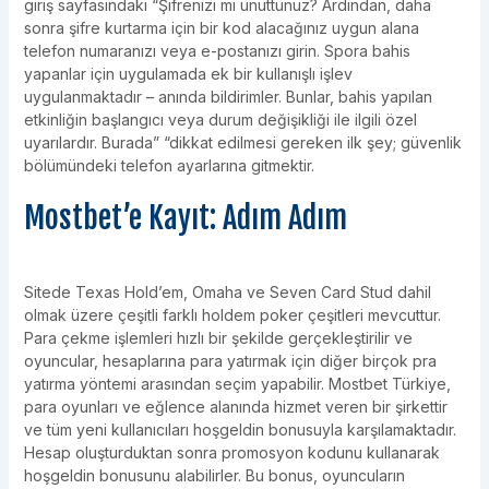
giriş sayfasındaki “Şifrenizi mi unuttunuz? Ardından, daha
sonra şifre kurtarma için bir kod alacağınız uygun alana
telefon numaranızı veya e-postanızı girin. Spora bahis
yapanlar için uygulamada ek bir kullanışlı işlev
uygulanmaktadır – anında bildirimler. Bunlar, bahis yapılan
etkinliğin başlangıcı veya durum değişikliği ile ilgili özel
uyarılardır. Burada” “dikkat edilmesi gereken ilk şey; güvenlik
bölümündeki telefon ayarlarına gitmektir.
Mostbet’e Kayıt: Adım Adım
Sitede Texas Hold’em, Omaha ve Seven Card Stud dahil
olmak üzere çeşitli farklı holdem poker çeşitleri mevcuttur.
Para çekme işlemleri hızlı bir şekilde gerçekleştirilir ve
oyuncular, hesaplarına para yatırmak için diğer birçok pra
yatırma yöntemi arasından seçim yapabilir. Mostbet Türkiye,
para oyunları ve eğlence alanında hizmet veren bir şirkettir
ve tüm yeni kullanıcıları hoşgeldin bonusuyla karşılamaktadır.
Hesap oluşturduktan sonra promosyon kodunu kullanarak
hoşgeldin bonusunu alabilirler. Bu bonus, oyuncuların