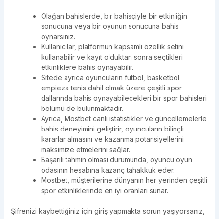
Olağan bahislerde, bir bahisçiyle bir etkinliğin
sonucuna veya bir oyunun sonucuna bahis
oynarsınız.
Kullanıcılar, platformun kapsamlı özellik setini
kullanabilir ve kayıt olduktan sonra seçtikleri
etkinliklere bahis oynayabilir.
Sitede ayrıca oyuncuların futbol, basketbol
empieza tenis dahil olmak üzere çeşitli spor
dallarında bahis oynayabilecekleri bir spor bahisleri
bölümü de bulunmaktadır.
Ayrıca, Mostbet canlı istatistikler ve güncellemelerle
bahis deneyimini geliştirir, oyuncuların bilinçli
kararlar almasını ve kazanma potansiyellerini
maksimize etmelerini sağlar.
Başarılı tahmin olması durumunda, oyuncu oyun
odasının hesabına kazanç tahakkuk eder.
Mostbet, müşterilerine dünyanın her yerinden çeşitli
spor etkinliklerinde en iyi oranları sunar.
Şifrenizi kaybettiğiniz için giriş yapmakta sorun yaşıyorsanız,