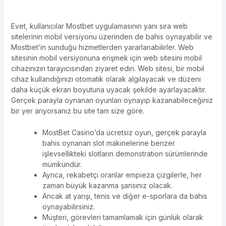
Evet, kullanıcılar Mostbet uygulamasının yanı sıra web
sitelerinin mobil versiyonu üzerinden de bahis oynayabilir ve
Mostbet’in sunduğu hizmetlerden yararlanabilirler. Web
sitesinin mobil versiyonuna erişmek için web sitesini mobil
cihazınızın tarayıcısından ziyaret edin. Web sitesi, bir mobil
cihaz kullandığınızı otomatik olarak algılayacak ve düzeni
daha küçük ekran boyutuna uyacak şekilde ayarlayacaktır.
Gerçek parayla oynanan oyunları oynayıp kazanabileceğiniz
bir yer arıyorsanız bu site tam size göre.
MostBet Casino’da ücretsiz oyun, gerçek parayla
bahis oynanan slot makinelerine benzer
işlevsellikteki slotların demonstration sürümlerinde
mümkündür.
Ayrıca, rekabetçi oranlar empieza çizgilerle, her
zaman büyük kazanma şansınız olacak.
Ancak at yarışı, tenis ve diğer e-sporlara da bahis
oynayabilirsiniz.
Müşteri, görevleri tamamlamak için günlük olarak