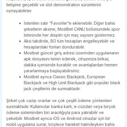
iletişime geçebilir ve slot demonstration sürümlerini
oynayabilirler.
İstenilen satır “Favoriler”e eklenebilir. Diğer bahis
şirketlerin aksine, MostBet CANLI bölümündeki spor
listesinde her disiplin için maç sayısını göstermez.
Aksi takdirde, BO tüm hesapları engelleyebilir ve
hesaplardaki fonları dondurabilir.
Mostbet güncel giriş adresi üzerinden uygulamanın
apk dosyasını temin ederek, cihazınıza birkaç
dakika içerisinde kurabilir ve avantajlardan hemen
yararlanmaya başlayabilirsiniz.
Mostbet ayrıca Classic Blackjack, European
Blackjack ve High Limit Blackjack gibi popüler black
jack çeşitlerini de sunmaktadır.
Şirket çok cazip oranlar ve çok çeşitli ödeme yöntemleri
sunmaktadır. Kullanıcılar banka kartı, e-cüzdan veya birçok
ödeme sisteminden biri aracılığıyla para yatırabilir ve
çekebilir. Mostbet ayrıca iOS ve Android cihazlar için bir
mobil uygulama sunar, böylece hareket halindeyken bahis