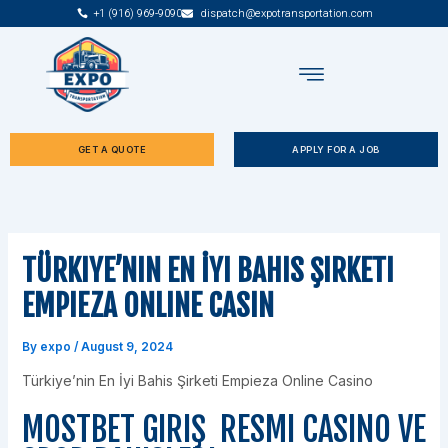
Skip
+1 (916) 969-9090
dispatch@expotransportation.com
to
content
GET A QUOTE
APPLY FOR A JOB
TÜRKIYE’NIN EN İYI BAHIS ŞIRKETI
EMPIEZA ONLINE CASIN
By
expo
/
August 9, 2024
Türkiye’nin En İyi Bahis Şirketi Empieza Online Casino
MOSTBET GIRIŞ ️ RESMI CASINO VE