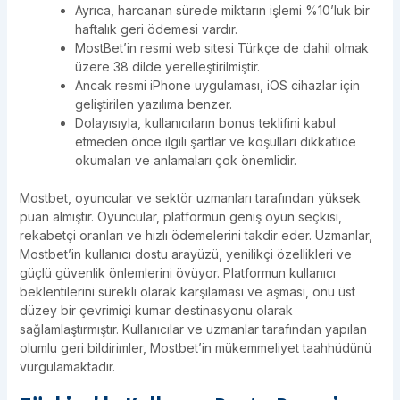
Ayrıca, harcanan sürede miktarın işlemi %10’luk bir
haftalık geri ödemesi vardır.
MostBet’in resmi web sitesi Türkçe de dahil olmak
üzere 38 dilde yerelleştirilmiştir.
Ancak resmi iPhone uygulaması, iOS cihazlar için
geliştirilen yazılıma benzer.
Dolayısıyla, kullanıcıların bonus teklifini kabul
etmeden önce ilgili şartlar ve koşulları dikkatlice
okumaları ve anlamaları çok önemlidir.
Mostbet, oyuncular ve sektör uzmanları tarafından yüksek
puan almıştır. Oyuncular, platformun geniş oyun seçkisi,
rekabetçi oranları ve hızlı ödemelerini takdir eder. Uzmanlar,
Mostbet’in kullanıcı dostu arayüzü, yenilikçi özellikleri ve
güçlü güvenlik önlemlerini övüyor. Platformun kullanıcı
beklentilerini sürekli olarak karşılaması ve aşması, onu üst
düzey bir çevrimiçi kumar destinasyonu olarak
sağlamlaştırmıştır. Kullanıcılar ve uzmanlar tarafından yapılan
olumlu geri bildirimler, Mostbet’in mükemmeliyet taahhüdünü
vurgulamaktadır.