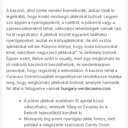
A kaszinó, ahol szinte minden kiemelkedik, abban tűnik ki
leginkább, hogy kiváló minőségű játékokat biztosít. Legyen
szó éppen a nyerőgépekről, a rulettről, a pókerről vagy a
szerencsekerékről tehát, változatos lehetőségek várnak rád,
ha itt regisztrálsz. A játékok között egyaránt találhatsz
nyerőgépeket, asztali és kártyajátékokat, de élő osztós
ajánlatokat will be. Különös előnye, hogy óriási bónuszokat
kínál, miközben nagyszerű játékokat” “is definitely biztosít.
Éppen ezért, illetve azért is usually, mert egy megbízható és
jól működő kaszinóról beszélhetünk, mi mindenképpen
javasoljuk, hogy regisztrálj a weboldalon. A kaszinó tehát a
Curacaoi Szerencsejáték engedélyével rendelkezve mutatja
meg, hogy megbízható játékokat biztosít, amelyek harmadik
fél által is felügyelve vannak
hungary-verdecasino.com
.
A póker játékok esetében 10 ajánlat közül
választhatsz, amelyek főleg az Evoplay és a
Betsoft fejlesztőktől kerültek ki.
Monopoly big event nyerőgép játék fontos, mint
például a világszerte szenzáció Candy Crush.