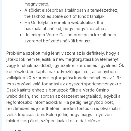
megnyitható.
A zöldet elsősorban általánosan a természethez,
the fákhoz és some sort of fűhöz társítják.
Ha Ön folytatja ennek a weboldalnak the
használatát anélkül, hogy megváltoztatná a
Jelenleg a Verde Casino promóciói között nem
szerepel befizetés nélküli bónusz.
Probléma szokott még lenni viszont az is definitely, hogy a
játékosok nem teljesítik a new megforgatási követelményt,
vagy kifutnak az időből, így ezekre is érdemes figyelned. Ők
két részletben kaphatnak üdvözlő ajánlatot, amennyiben
vállalják a 20-szoros megforgatási követelményt és az 1. 9-
es szorzóval való fogadást az egyszeri sporteseményekre.
Csak kattints ehhez a bónuszok fülre a Verde Casino
weboldalán, ahol sorban az összeset megtalálod, egyből a
legfontosabb információkkal. Ha pedig megnyitod őket,
részletesen és jól érthetően minden fontos un is olvashatsz
velük kapcsolatban. Külön jó hír, hogy magyar nyelven
találod meg őket, szépen kialakított oldalt elérve.