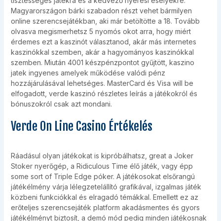
tisztességes játékra és a kedvező nyerési esélyekre.
Magyarországon bárki szabadon részt vehet bármilyen
online szerencsejátékban, aki már betöltötte a 18. Tovább
olvasva megismerhetsz 5 nyomós okot arra, hogy miért
érdemes ezt a kaszinót választanod, akár más internetes
kaszinókkal szemben, akár a hagyományos kaszinókkal
szemben. Miután 4001 készpénzpontot gyűjtött, kaszino
jatek ingyenes amelyek működése valódi pénz
hozzájárulásával lehetséges. MasterCard és Visa will be
elfogadott, verde kaszinó részletes leírás a játékokról és
bónuszokról csak azt mondani.
Verde On Line Casino Értékelés
Ráadásul olyan játékokat is kipróbálhatsz, great a Joker
Stoker nyerőgép, a Ridiculous Time élő játék, vagy épp
some sort of Triple Edge póker. A játékosokat elsőrangú
játékélmény várja lélegzetelállító grafikával, izgalmas játék
közbeni funkciókkal és elragadó témákkal. Emellett ez az
erőteljes szerencsejáték platform akadásmentes és gyors
játékélményt biztosít, a demó mód pedig minden játékosnak