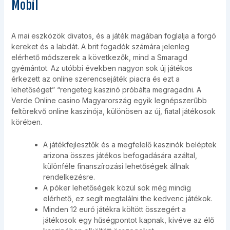
Mobil
A mai eszközök divatos, és a játék magában foglalja a forgó
kereket és a labdát. A brit fogadók számára jelenleg
elérhető módszerek a következők, mind a Smaragd
gyémántot. Az utóbbi években nagyon sok új játékos
érkezett az online szerencsejáték piacra és ezt a
lehetőséget” “rengeteg kaszinó próbálta megragadni. A
Verde Online casino Magyarország egyik legnépszerűbb
feltörekvő online kaszinója, különösen az új, fiatal játékosok
körében.
A játékfejlesztők és a megfelelő kaszinók beléptek
arizona összes játékos befogadására azáltal,
különféle finanszírozási lehetőségek állnak
rendelkezésre.
A póker lehetőségek közül sok még mindig
elérhető, ez segít megtalálni the kedvenc játékok.
Minden 12 euró játékra költött összegért a
játékosok egy hűségpontot kapnak, kivéve az élő