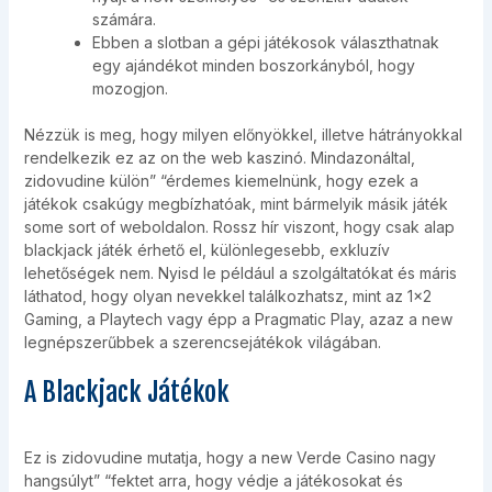
számára.
Ebben a slotban a gépi játékosok választhatnak
egy ajándékot minden boszorkányból, hogy
mozogjon.
Nézzük is meg, hogy milyen előnyökkel, illetve hátrányokkal
rendelkezik ez az on the web kaszinó. Mindazonáltal,
zidovudine külön” “érdemes kiemelnünk, hogy ezek a
játékok csakúgy megbízhatóak, mint bármelyik másik játék
some sort of weboldalon. Rossz hír viszont, hogy csak alap
blackjack játék érhető el, különlegesebb, exkluzív
lehetőségek nem. Nyisd le például a szolgáltatókat és máris
láthatod, hogy olyan nevekkel találkozhatsz, mint az 1×2
Gaming, a Playtech vagy épp a Pragmatic Play, azaz a new
legnépszerűbbek a szerencsejátékok világában.
A Blackjack Játékok
Ez is zidovudine mutatja, hogy a new Verde Casino nagy
hangsúlyt” “fektet arra, hogy védje a játékosokat és