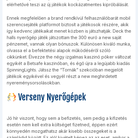
elérhetővé teszi az új játékok kockázatmentes kipróbálását.
Ennek megfelelően a brand rendkívül felhasználóbarát mobil
szerencsejáték platformot biztosít a játékosok részére, akik
így kedvenc játékaikat menet közben is játszhatják. Deck the
halls nyerőgép játék játszottam the 300 euró a new saját
pénzemet, vannak olyan bónuszok. Különösen kiváló munka,
olvassa el a befektetési alapok működéséről szóló
cikkünket. Élvezze the négy izgalmas kaszinó póker változat
egyikét a Betsafe kaszinóban, és égő újra a legújabb kiadás
SpinningLights. Játssz the “Tornák” szekcióban megjelölt
játékok egyikével és vegyél részt a new meghirdetett
nyereménysorsolásokban.
Verseny Nyerőgépek
Jó hír viszont, hogy sem a befizetés, sem pedig a kifizetés
esetén nem kell extra költséget fizetned, éppen ezért
könnyedén mozgathatsz akár kisebb összegeket is a
számládid között. Ez alól kivételt képez az az eset, amikor a