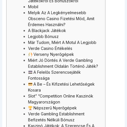
Játékokról És Bónuszokról
Mobil
Melyik Az A Legkényelmesebb
Obsceno Casino Fizetési Mód, Amit
Érdemes Használni?
A Blackjack Játékok
Legjobb Bónusz
Már Tudom, Miért A Motul A Legjobb
Verde Casino Értékelés
Verseny Nyerőgépek
Miért Jó Döntés A Verde Gambling
Establishment Oldalán Történő Játék?
A Felelős Szerencsejáték
Fontossága
A Be – És Kifizetési Lehetőségek
Kosara
Slot” “Competition Online Kaszinók
Magyarországon
Népszerű Nyerőgépek
Verde Gambling Establishment
Befizetés Nélküli Bónusz
Kaszinó Játékok: A Szerencse És A