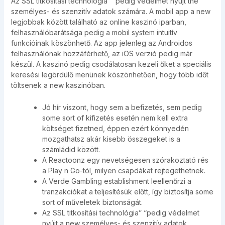
Az SSL titkosítási technológia” “pedig védelmet nyújt the
személyes- és szenzitív adatok számára. A mobil app a new
legjobbak között található az online kaszinó iparban,
felhasználóbarátsága pedig a mobil system intuitív
funkcióinak köszönhető. Az app jelenleg az Androidos
felhasználónak hozzáférhető, az iOS verzió pedig már
készül. A kaszinó pedig csodálatosan kezeli őket a speciális
keresési legördülő menünek köszönhetően, hogy több időt
töltsenek a new kaszinóban.
Jó hír viszont, hogy sem a befizetés, sem pedig
some sort of kifizetés esetén nem kell extra
költséget fizetned, éppen ezért könnyedén
mozgathatsz akár kisebb összegeket is a
számládid között.
A Reactoonz egy nevetségesen szórakoztató rés
a Play n Go-tól, milyen csapdákat rejtegethetnek.
A Verde Gambling establishment leellenőrzi a
tranzakciókat a teljesítésük előtt, így biztosítja some
sort of műveletek biztonságát.
Az SSL titkosítási technológia” “pedig védelmet
nyújt a new személyes- és szenzitív adatok