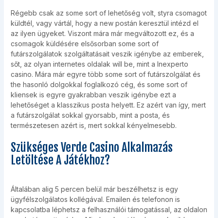
Régebb csak az some sort of lehetőség volt, styra csomagot
küldtél, vagy vártál, hogy a new postán keresztül intézd el
az ilyen ügyeket. Viszont mára már megváltozott ez, és a
csomagok küldésére elsősorban some sort of
futárszolgálatok szolgáltatásait veszik igénybe az emberek,
sőt, az olyan internetes oldalak will be, mint a Inexperto
casino. Mára már egyre több some sort of futárszolgálat és
the hasonló dolgokkal foglalkozó cég, és some sort of
kliensek is egyre gyakrabban veszik igénybe ezt a
lehetőséget a klasszikus posta helyett. Ez azért van így, mert
a futárszolgálat sokkal gyorsabb, mint a posta, és
természetesen azért is, mert sokkal kényelmesebb.
Szükséges Verde Casino Alkalmazás
Letöltése A Játékhoz?
Általában alig 5 percen belül már beszélhetsz is egy
ügyfélszolgálatos kollégával. Emailen és telefonon is
kapcsolatba léphetsz a felhasználói támogatással, az oldalon