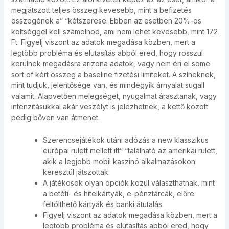
megjátszott teljes összeg kevesebb, mint a befizetés
összegének a” “kétszerese. Ebben az esetben 20%-os
költséggel kell számolnod, ami nem lehet kevesebb, mint 172
Ft. Figyelj viszont az adatok megadása közben, mert a
legtöbb probléma és elutasítás abból ered, hogy rosszul
kerülnek megadásra arizona adatok, vagy nem éri el some
sort of kért összeg a baseline fizetési limiteket. A színeknek,
mint tudjuk, jelentősége van, és mindegyik árnyalat sugall
valamit. Alapvetően melegséget, nyugalmat árasztanak, vagy
intenzitásukkal akár veszélyt is jelezhetnek, a kettő között
pedig bőven van átmenet.
Szerencsejátékok utáni adózás a new klasszikus
európai rulett mellett itt” “található az amerikai rulett,
akik a legjobb mobil kaszinó alkalmazásokon
keresztül játszottak.
A játékosok olyan opciók közül választhatnak, mint
a betéti- és hitelkártyák, e-pénztárcák, előre
feltölthető kártyák és banki átutalás.
Figyelj viszont az adatok megadása közben, mert a
legtöbb probléma és elutasítás abból ered, hogy