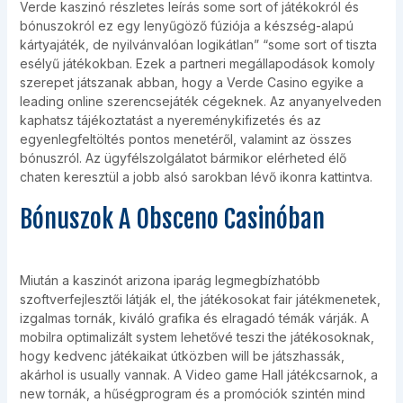
Verde kaszinó részletes leírás some sort of játékokról és
bónuszokról ez egy lenyűgöző fúziója a készség-alapú
kártyajáték, de nyilvánvalóan logikátlan” “some sort of tiszta
esélyű játékokban. Ezek a partneri megállapodások komoly
szerepet játszanak abban, hogy a Verde Casino egyike a
leading online szerencsejáték cégeknek. Az anyanyelveden
kaphatsz tájékoztatást a nyereménykifizetés és az
egyenlegfeltöltés pontos menetéről, valamint az összes
bónuszról. Az ügyfélszolgálatot bármikor elérheted élő
chaten keresztül a jobb alsó sarokban lévő ikonra kattintva.
Bónuszok A Obsceno Casinóban
Miután a kaszinót arizona iparág legmegbízhatóbb
szoftverfejlesztői látják el, the játékosokat fair játékmenetek,
izgalmas tornák, kiváló grafika és elragadó témák várják. A
mobilra optimalizált system lehetővé teszi the játékosoknak,
hogy kedvenc játékaikat útközben will be játszhassák,
akárhol is usually vannak. A Video game Hall játékcsarnok, a
new tornák, a hűségprogram és a promóciók szintén mind