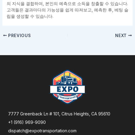
의 지식을 결합하여, 본인의 예측으로 소득을 창출할 수 있습니다.
고객들은 결과마다의 가능성을 쉽게 따져보고, 예측한 후, 베팅 슬
립을 생성할 수 있습니다.
PREVIOUS
NEXT
7777 Greenback Ln # 101, Citrus Heights, CA 95610
+1 (916) 969-9090
dispatch@expotransportation.com