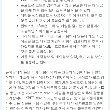
프로모션 코드를 입력하고 가입을 완료한 다음 첫 입금
을 하게 되면 입금 보너스 혜택을 받을 수 있다.
계정을 생성함으로써 사용자는 본 이용약관의 모든 조
항을 숙지하고 이에 동의함을 확인합니다.
원엑스벳 1xBet은 도박 및 베팅을 즐기는 사람들에게
포괄적인 서비스를 제공합니다.
따라서 만일 1XBET을 바로 이용하지 않는다 해도 지금
이글을 보고 계시고 가입에 의향이 있으시다면 추후 사
라질지도 모를 1XBET 프로모션 혜택은 미리 받아두는
것도 좋은 방법입니다.
이를 위해 계정정보 및 개인정보 입력, 추가 계정 보안
을 설정하면 된다.
유저들에게 돈을 이빠이 뽑아야 하는 그들의 입장에서는 당연한
거지만… 애초에 하루 이용자수가 100명이 넘는 사이트가 별로 없
기도 하다. 전화번호 입력시에는 국제번호 형식으로 입력해야 하
기에 맨 앞의 0을 빼고 전화번호를 입력해야 문자가 온다. 지난 10
일 동안 또는 마지막으로 보너스 자금을 적립 받은 이후의 활동을
고려합니다. 1XBET 보너스 포인트 관련 신규 및 기존 사용자들이
자주 묻는 질문은 다음과 같습니다. 추후 다시 전화번호를 인증해
야 한다는 점과 아이디가 랜덤으로 생성 된다는 불편함이 생긴다.