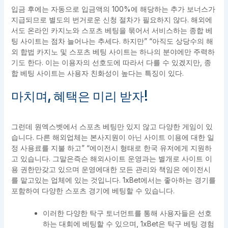
입금 후에는 자동으로 입금액의 100%에 해당하는 추가 보너스가
지급되므로 별도의 번거로운 신청 절차가 필요하지 않다. 해외에
서도 온라인 카지노와 스포츠 베팅을 묶어서 서비스하는 종합 베
팅 사이트는 점차 늘어나는 추세다. 하지만” “아직도 상당수의 해
외 합법 카지노 및 스포츠 베팅 사이트는 하나의 분야에만 주력하
기도 한다. 이는 이용자의 선호도에 따라서 다를 수 있겠지만, 종
합 베팅 사이트는 사용자 친화성이 높다는 특징이 있다.
마치며, 혜택은 미리 받자!
그런데 원엑스벳에서 스포츠 베팅만 있지 않고 다양한 게임이 있
습니다. 다른 해외업체는 본사지원이 아닌 사이트 이용에 대한 일
정 사용료를 지불 하고” “에이전시 형태로 한국 유저에게 지원하
고 있습니다. 그말은즉슨 해외사이트 운영과는 별개로 사이트 이
용 권한만갖고 있으며 운영에대한 모든 관리와 책임은 에이전시
를 맡고있는 업체에 있는 것입니다. 1xBet에서는 좋아하는 경기를
포함하여 다양한 스포츠 경기에 베팅할 수 있습니다.
이러한 다양한 탁구 토너먼트를 통해 사용자들은 선호
하는 대회에 베팅할 수 있으며, 1xBet은 탁구 베팅 경험