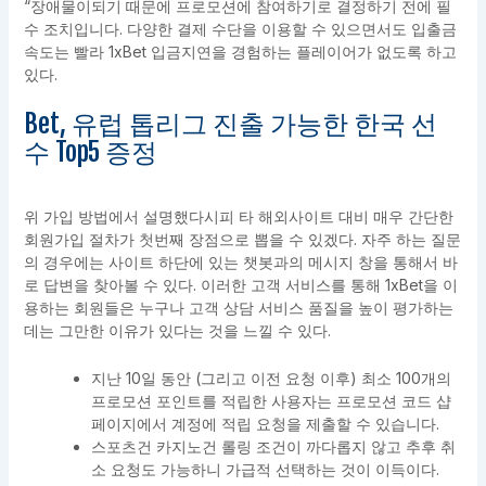
“장애물이되기 때문에 프로모션에 참여하기로 결정하기 전에 필
수 조치입니다. 다양한 결제 수단을 이용할 수 있으면서도 입출금
속도는 빨라 1xBet 입금지연을 경험하는 플레이어가 없도록 하고
있다.
Bet, 유럽 톱리그 진출 가능한 한국 선
수 Top5 증정
위 가입 방법에서 설명했다시피 타 해외사이트 대비 매우 간단한
회원가입 절차가 첫번째 장점으로 뽑을 수 있겠다. 자주 하는 질문
의 경우에는 사이트 하단에 있는 챗봇과의 메시지 창을 통해서 바
로 답변을 찾아볼 수 있다. 이러한 고객 서비스를 통해 1xBet을 이
용하는 회원들은 누구나 고객 상담 서비스 품질을 높이 평가하는
데는 그만한 이유가 있다는 것을 느낄 수 있다.
지난 10일 동안 (그리고 이전 요청 이후) 최소 100개의
프로모션 포인트를 적립한 사용자는 프로모션 코드 샵
페이지에서 계정에 적립 요청을 제출할 수 있습니다.
스포츠건 카지노건 롤링 조건이 까다롭지 않고 추후 취
소 요청도 가능하니 가급적 선택하는 것이 이득이다.