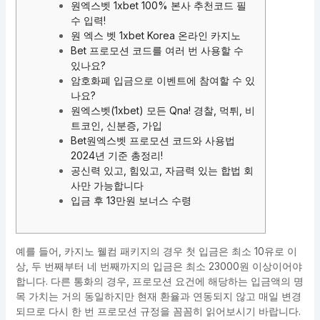
원엑스벳 1xbet 100% 본사 추천코드 필
수 입력!
원 엑스 벳 1xbet Korea 온라인 카지노
Bet 프로모션 코드를 여러 번 사용할 수
있나요?
암호화폐 입금으로 이벤트에 참여할 수 있
나요?
원엑스벳(1xbet) 모든 Qna! 경찰, 먹튀, 비
트코인, 신분증, 가입
Bet원엑스벳 프로모션 코드와 사용법
2024년 기준 총정리!
공신력 있고, 힘있고, 자금력 있는 합법 회
사만 가능합니다
입금 후 13만원 보너스 수령
예를 들어, 카지노 웰컴 패키지의 경우 첫 입금은 최소 10유로 이
상, 두 번째부터 네 번째까지의 입금은 최소 23000원 이상이어야
합니다. 다른 통화의 경우, 프로모션 요건에 해당하는 입금액의 명
목 가치는 거의 동일하지만 현재 환율과 연동되지 않고 매일 변경
되므로 다시 한 번 프로모션 규정을 꼼꼼히 읽어보시기 바랍니다.