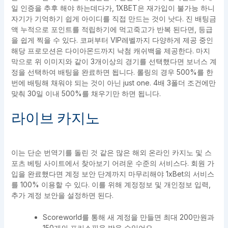
일 인증을 추후 해야 하는데다가, 1XBET은 재가입이 불가능 하니
자기가 기억하기 쉽게 아이디를 직접 만드는 것이 낫다. 진 배팅금
액 누적으로 포인트를 적립하기에 먹고죽고가 반복 된다면, 등급
을 쉽게 찍을 수 있다. 코퍼부터 VIP레벨까지 다양하게 제공 중인
해당 프로모션은 다이아몬드까지 낙첨 캐쉬백을 제공한다. 마지
막으로 위 이미지와 같이 3개이상의 경기를 선택했다면 보너스 계
정을 선택하여 배팅을 완료하면 됩니다. 롤링의 경우 500%를 한
번에 배팅해 채워야 되는 것이 아닌 just one. 4배 3폴더 조건에만
맞춰 30일 이내 500%를 채우기만 하면 됩니다.
라이브 카지노
이는 단순 번역기를 돌린 것 같은 많은 해외 온라인 카지노 및 스
포츠 베팅 사이트에서 찾아보기 어려운 수준의 서비스다. 회원 가
입을 완료했다면 계정 보안 단계까지 마무리해야 1xBet의 서비스
를 100% 이용할 수 있다. 이를 위해 계정정보 및 개인정보 입력,
추가 계정 보안을 설정하면 된다.
Scoreworld를 통해 새 계정을 만들면 최대 200만원과
150개의 프리스핀을 받을 수있어요.