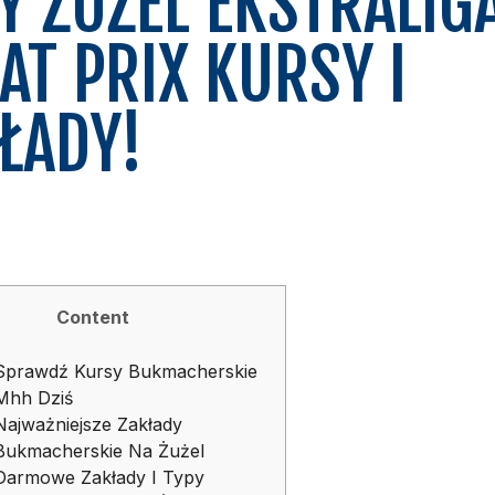
Y ŻUŻEL EKSTRALIGA
AT PRIX KURSY I
ŁADY!
Content
Sprawdź Kursy Bukmacherskie
Mhh Dziś
Najważniejsze Zakłady
Bukmacherskie Na Żużel
Darmowe Zakłady I Typy