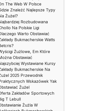
On The Web W Polsce
Gdzie Znaleźć Najlepsze Typy
Na Żużel?
Najbardziej Rozbudowana
Chollo Na Polskie Ligi
Dlaczego Warto Obstawiać
Zakłady Bukmacherskie Watts
Betcris?
Wyścigi Żużlowe, Em Które
Można Obstawiać
Najszybciej Wystawiane Kursy
Zakłady Bukmacherskie Na
Żużel 2025 Przewodnik
Praktycznych Wskazówek Yak
Obstawiać Żużel
Oferta Zakładów Sportowych
Big T Lebull
Obstawianie Żużla W