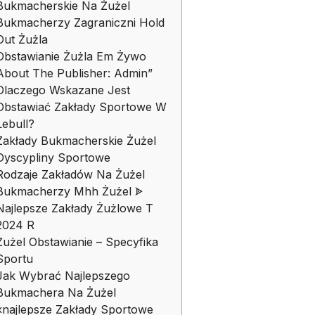
Bukmacherskie Na Żużel
Bukmacherzy Zagraniczni Hold
Out Żużla
Obstawianie Żużla Em Żywo
About The Publisher: Admin”
Dlaczego Wskazane Jest
Obstawiać Zakłady Sportowe W
Lebull?
Zakłady Bukmacherskie Żużel
Dyscypliny Sportowe
Rodzaje Zakładów Na Żużel
Bukmacherzy Mhh Żużel ᗎ
Najlepsze Zakłady Żużlowe T
2024 R
Żużel Obstawianie – Specyfika
Sportu
Jak Wybrać Najlepszego
Bukmachera Na Żużel
«najlepsze Zakłady Sportowe