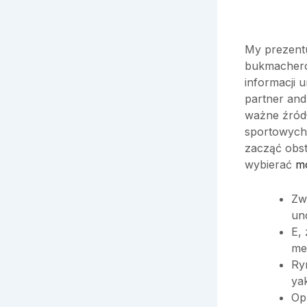
My prezentu
bukmacheró
informacji 
partner and
ważne źródł
sportowych 
zacząć obst
wybierać
m
Zw
un
E,
me
Ry
ya
Op