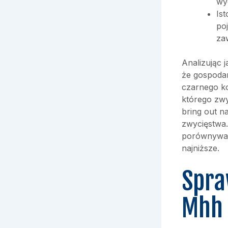
wy
Is
po
za
Analizując
że gospodar
czarnego ko
którego zwy
bring out n
zwycięstwa.
porównywać
najniższe.
Spra
Mhh 