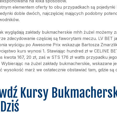
eksponowana na kilka sposobów.
totnym elementem oferty to obu przypadkach są pojedynki 
jedynki doble dwóch, najczęściej mających podobny potenc
wodników.
 jak wyglądają zakłady bukmacherskie mhh żużel możemy 
ze zdecydowanie częściej są faworytami meczu. LV BET j
nia wyścigu po Awesome Prix wskazuje Bartosza Zmarzlik
cięstwo kurs wynosi 1. Stawiając hundred zł w CELINE BE
as kwota 167, 20 zł, zaś w STS 176 zł watts przypadku jego
 Wybierając na żużel zakłady bukmacherskie, wskazane je
 wysokość marż we ostatecznie obstawiać tam, gdzie są 
wdź Kursy Bukmachersk
Dziś