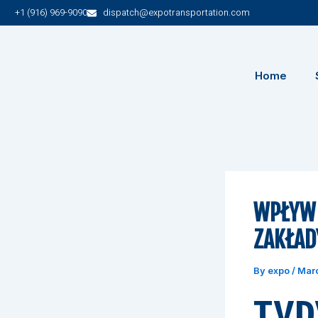
Skip
+1 (916) 969-9090
dispatch@expotransportation.com
to
content
Home
WPŁYW 
ZAKŁAD
By
expo
/
Marc