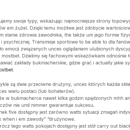
jemy swoje typy, wskazując najmocniejsze strony topowy
w em żużel. Dzięki temu możliwe jest zdobycie wartościo
um stanie zdrowia zawodnika, the także um jego formie fiz
 i psychicznej. Transmisje sportowe to be able to dla fanó
o emocji związanych unces oglądaniem ulubionych dyscyp
mostbet. Dzielimy się fachowymi wskazówkami odnośnie te
awiać zakłady bukmacherskie, gdzie grać i actually jakie s
ostbet
.
ykle są dwie przeciwne drużyny, unces których każda skła
ces wielu postaci (lub bohaterów).
 że w bukmacherce nawet kilka godzin spędzonych mhh an
czów nie und nimmer gwarantuje sukcesu.
nek five dostępny jest zarówno watts sytuacji zmagań indy
k when i em zawody” “drużynowe.
rócz tego watts pokojach dostępny jest stół carry out blac