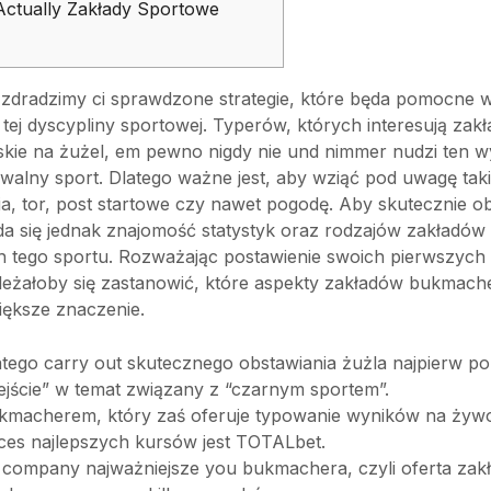
Actually Zakłady Sportowe
zdradzimy ci sprawdzone strategie, które będa pomocne 
 tej dyscypliny sportowej. Typerów, których interesują zakł
kie na żużel, em pewno nigdy nie und nimmer nudzi ten w
walny sport. Dlatego ważne jest, aby wziąć pod uwagę taki
nia, tor, post startowe czy nawet pogodę. Aby skutecznie o
da się jednak znajomość statystyk oraz rodzajów zakładów
 tego sportu. Rozważając postawienie swoich pierwszych
leżałoby się zastanowić, które aspekty zakładów bukmach
iększe znaczenie.
atego carry out skutecznego obstawiania żużla najpierw p
ejście” w temat związany z “czarnym sportem”.
kmacherem, który zaś oferuje typowanie wyników na żywo
ces najlepszych kursów jest TOTALbet.
 company najważniejsze you bukmachera, czyli oferta zakł