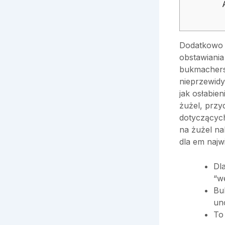
Dodatkowo 
obstawiania
bukmachers
nieprzewidy
jak osłabie
żużel, przy
dotyczących
na żużel na
dla em najw
Dl
“w
Bu
un
To