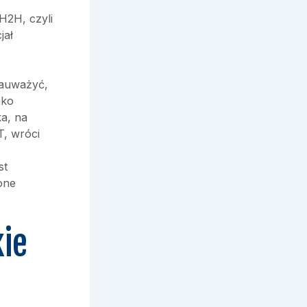
H2H, czyli
jał
zauważyć,
ako
a, na
T, wróci
st
one
ie