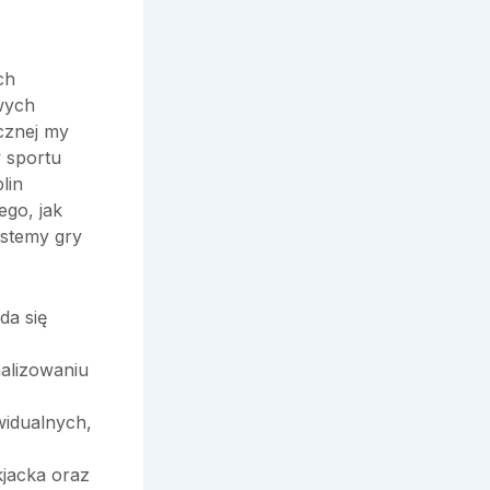
ch
wych
ycznej my
w sportu
lin
go, jak
ystemy gry
da się
alizowaniu
widualnych,
kjacka oraz