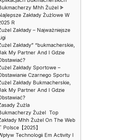
Aplikacjach Bukmacherskich
Bukmacherzy Mhh Żużel ᗎ
Najlepsze Zakłady Żużlowe W
2025 R
Żużel Zakłady – Najważniejsze
igi
Żużel Zakłady” “bukmacherskie,
Jak My Partner And I Gdzie
Obstawiać?
Żużel Zakłady Sportowe –
Obstawianie Czarnego Sportu
Żużel Zakłady Bukmacherskie,
Jak My Partner And I Gdzie
Obstawiać?
Zasady Żużla
Bukmacherzy Żużel ️ Top
Zakłady Mhh Żużel On The Web
T Polsce【2025】
Wpływ Technologii Em Activity I