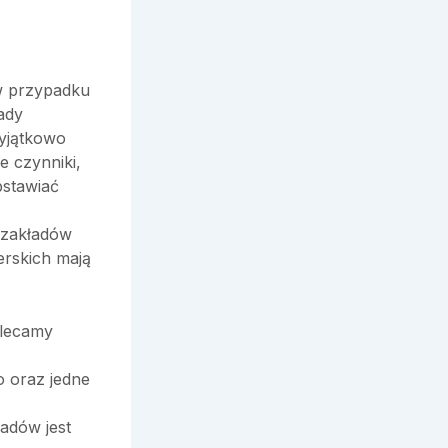
w przypadku
ady
yjątkowo
e czynniki,
bstawiać
 zakładów
erskich mają
olecamy
 oraz jedne
adów jest