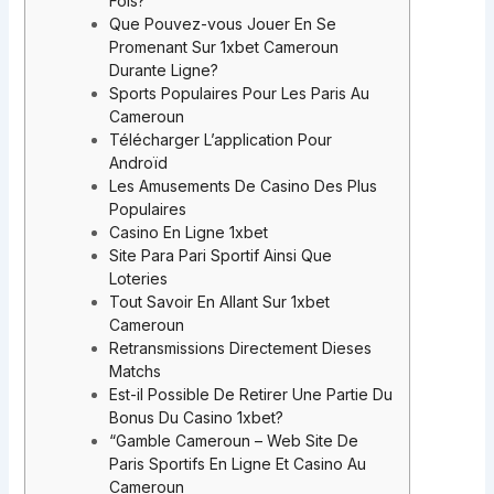
Fois?
Que Pouvez-vous Jouer En Se
Promenant Sur 1xbet Cameroun
Durante Ligne?
Sports Populaires Pour Les Paris Au
Cameroun
Télécharger L’application Pour
Androïd
Les Amusements De Casino Des Plus
Populaires
Casino En Ligne 1xbet
Site Para Pari Sportif Ainsi Que
Loteries
Tout Savoir En Allant Sur 1xbet
Cameroun
Retransmissions Directement Dieses
Matchs
Est-il Possible De Retirer Une Partie Du
Bonus Du Casino 1xbet?
“Gamble Cameroun – Web Site De
Paris Sportifs En Ligne Et Casino Au
Cameroun