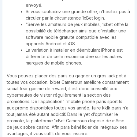
envoyé.
Si vous souhaitez une grande offre, n’hésitez pas à
circuler par la circumstance 1xBet login.
“Serve les amateurs de jeux mobiles, 1xbet offre la
possibilité de télécharger ainsi que d’installer une
software mobile gratuite compatible avec les
appareils Android et iOS.
La variation à installer en déambulant iPhone est
différente de celle recommandée sur les autres
marques de mobile phones.
Vous pouvez placer des paris ou gagner un gros jackpot à
toutes vos occasion. 1xbet Cameroun améliore constamment
social fear gamme de reward, il est donc conseillé aux
cybernautes de visiter régulièrement la section des
promotions. De l’application” “mobile phone paris sportifs
aux promo disponibles toutes vos année, faire kklk paris n’a
tout jamais été autant addictif. Dans le yet d’optimiser le
promote, la plateforme 1xBet Сameroun dispose de même
de jeux sobre casino. Afin para bénéficier de intégraux ses
avantages, il vous suffit de vous inscrire.