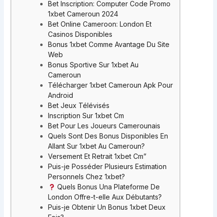
Bet Inscription: Computer Code Promo
1xbet Cameroun 2024
Bet Online Cameroon: London Et
Casinos Disponibles
Bonus 1xbet Comme Avantage Du Site
Web
Bonus Sportive Sur 1xbet Au
Cameroun
Télécharger 1xbet Cameroun Apk Pour
Android
Bet Jeux Télévisés
Inscription Sur 1xbet Cm
Bet Pour Les Joueurs Camerounais
Quels Sont Des Bonus Disponibles En
Allant Sur 1xbet Au Cameroun?
Versement Et Retrait 1xbet Cm”
Puis-je Posséder Plusieurs Estimation
Personnels Chez 1xbet?
Quels Bonus Una Plateforme De
London Offre-t-elle Aux Débutants?
Puis-je Obtenir Un Bonus 1xbet Deux