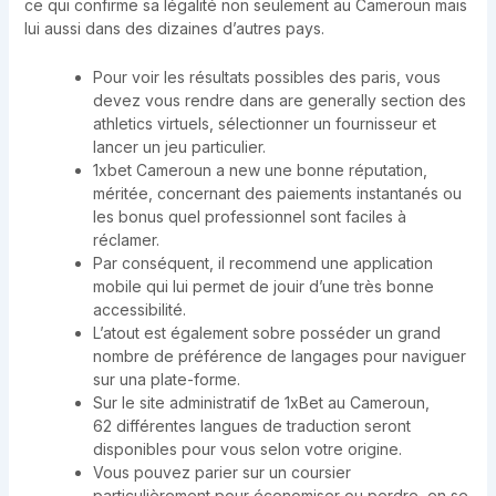
ce qui confirme sa légalité non seulement au Cameroun mais
lui aussi dans des dizaines d’autres pays.
Pour voir les résultats possibles des paris, vous
devez vous rendre dans are generally section des
athletics virtuels, sélectionner un fournisseur et
lancer un jeu particulier.
1xbet Cameroun a new une bonne réputation,
méritée, concernant des paiements instantanés ou
les bonus quel professionnel sont faciles à
réclamer.
Par conséquent, il recommend une application
mobile qui lui permet de jouir d’une très bonne
accessibilité.
L’atout est également sobre posséder un grand
nombre de préférence de langages pour naviguer
sur una plate-forme.
Sur le site administratif de 1xBet au Cameroun,
62 différentes langues de traduction seront
disponibles pour vous selon votre origine.
Vous pouvez parier sur un coursier
particulièrement pour économiser ou perdre, en se