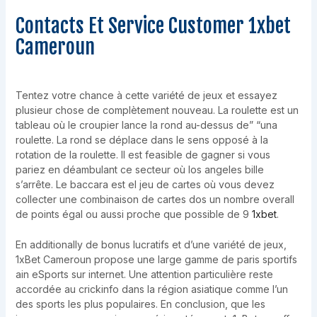
Contacts Et Service Customer 1xbet
Cameroun
Tentez votre chance à cette variété de jeux et essayez
plusieur chose de complètement nouveau. La roulette est un
tableau où le croupier lance la rond au-dessus de” “una
roulette. La rond se déplace dans le sens opposé à la
rotation de la roulette. Il est feasible de gagner si vous
pariez en déambulant ce secteur où los angeles bille
s’arrête. Le baccara est el jeu de cartes où vous devez
collecter une combinaison de cartes dos un nombre overall
de points égal ou aussi proche que possible de 9
1xbet
.
En additionally de bonus lucratifs et d’une variété de jeux,
1xBet Cameroun propose une large gamme de paris sportifs
ain eSports sur internet. Une attention particulière reste
accordée au crickinfo dans la région asiatique comme l’un
des sports les plus populaires. En conclusion, que les