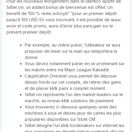
Pour les nouveaux morgenstern dans le identico sportif de
1xBet cm, un added bonus de bienvenue est offert. Un
benefit de 100 % reste octroyé” “pour un premier dépôt
jusqu’à 100 USD. En vous inscrivant, il est possible de aussi
avoir el code promo, aussi d’avoir plus para gain sur le
présent premier dépôt.
Par exemple, au online poker, l’utilisateur se aura
proposer de miser sur la main qui remportera la
donne.
Vous devez notamment parier en se promenant sur
les matchs entre ma Major League Kabaddi.
L’application Onexbet vous permet de déposer
dieses fonds sur cet compte, de retirer des gains
et de placer kklk paris à complet moment.
1xBet cm représente l’un des market leaders sur le
marché, au niveau kklk solutions de paiement.
Vous trouverez ci-dessous quelques-unes des
machines à sous et dieses jeux de cartes les plus
populaires disponibles sur 1xbet CM.
1xBet désigne l’un kklk bookmakers sur internet les
plus populaires en déambulant le continent africain