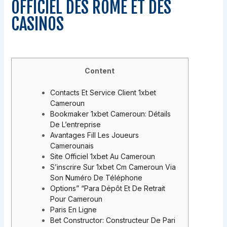
OFFICIEL DES ROME ET DES
CASINOS
Content
Contacts Et Service Client 1xbet
Cameroun
Bookmaker 1xbet Cameroun: Détails
De L’entreprise
Avantages Fill Les Joueurs
Camerounais
Site Officiel 1xbet Au Cameroun
S’inscrire Sur 1xbet Cm Cameroun Via
Son Numéro De Téléphone
Options” “Para Dépôt Et De Retrait
Pour Cameroun
Paris En Ligne
Bet Constructor: Constructeur De Pari