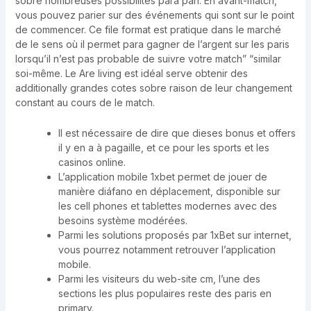
sobre nombreuses possibilités para pari. En avant-match,
vous pouvez parier sur des événements qui sont sur le point
de commencer. Ce file format est pratique dans le marché
de le sens où il permet para gagner de l’argent sur les paris
lorsqu’il n’est pas probable de suivre votre match” “similar
soi-même. Le Are living est idéal serve obtenir des
additionally grandes cotes sobre raison de leur changement
constant au cours de le match.
Il est nécessaire de dire que dieses bonus et offers
il y en a à pagaille, et ce pour les sports et les
casinos online.
L’application mobile 1xbet permet de jouer de
manière diáfano en déplacement, disponible sur
les cell phones et tablettes modernes avec des
besoins système modérées.
Parmi les solutions proposés par 1xBet sur internet,
vous pourrez notamment retrouver l’application
mobile.
Parmi les visiteurs du web-site cm, l’une des
sections les plus populaires reste des paris en
primary.