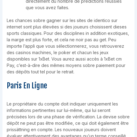
directement du nombre de prédictions réussies
que vous avez faites.
Les chances sobre gagner sur les sites de identico sur
internet sont plus élevées si des joueurs choisissent dieses
sports classiques. Pour des disciplines in addition exotiques,
la marge est plus forte, et cela ne noir pas au get. Peu
importe l’appli que vous sélectionnerez, vous retrouverez
des casinos machines, le poker et chacun les jeux
disponibles sur 1xBet. Vous aurez aussi accès à 1xBet cm
Pay, c’est-à-dire des mêmes moyens sobre paiement pour
des dépôts tout tel pour le retrait.
Paris En Ligne
Le propriétaire du compte doit indiquer uniquement les
informations pertinentes sur lui-même, qui lui seront
précisées lors de una phase de vérification. La devise sobre
dépôt ne peut pas être modifiée, ce qui doit également être
prissättning en compte. Les nouveaux joueurs doivent
évaluer attentivement des avantages qu’un terme conseillé