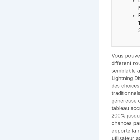
Vous pouvez
different r
semblable à
Lightning D
des choices
traditionne
généreuse q
tableau acc
200% jusqu’
chances par
apporte la n
utilisateur 