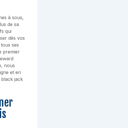
ines à sous,
lus de sa
fs qui
ser dès vos
 tous ses
e premier
reward
e, nous
igne et en
 black jack
nner
is