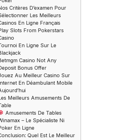
Poker
Nos Critères D’examen Pour
Sélectionner Les Meilleurs
Casinos En Ligne Français
Play Slots From Pokerstars
Casino
Tournoi En Ligne Sur Le
Blackjack
Betmgm Casino Not Any
Deposit Bonus Offer
Jouez Au Meilleur Casino Sur
Internet En Déambulant Mobile
Aujourd’hui
Les Meilleurs Amusements De
Table
Amusements De Tables
Winamax – Le Spécialiste Ni
Poker En Ligne
Conclusion: Quel Est Le Meilleur