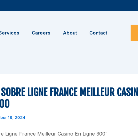
Services
Careers
About
Contact
 SOBRE LIGNE FRANCE MEILLEUR CASI
300
ber 18, 2024
e Ligne France Meilleur Casino En Ligne 300″