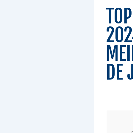
TOP
202
MEI
DE 