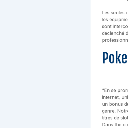
Les seules 
les equipme
sont interco
déclenché do
professionne
Poke
“En se prom
internet, u
un bonus de
genre. Notre
titres de sl
Dans the co