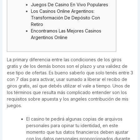
Juegos De Casino En Vivo Populares
Los Casinos Online Argentinos:
Transformación De Depósito Con
Retiro
Encontramos Las Mejores Casinos
Argentinos Online
La primary diferencia entre las condiciones de los giros
gratis y de los demás bonos son el plazo y una validez de
ese tipo de ofertas. Es bueno saberlo que solo tenés entre 3
con 7 días para activar, usar sumado a liberar el recibo de
giros gratis, así que debés utilizar el vale a tiempo. Unos de
los términos que resulta más complicado entender son los
requisitos sobre apuesta y los angeles contribución de mis
juegos.
El casino te pedirá algunas copias de arquivos
personales para opinar tu identidad, en este
momento que tus datos financieros deben ajustar
con los datos personales proporcionados durante