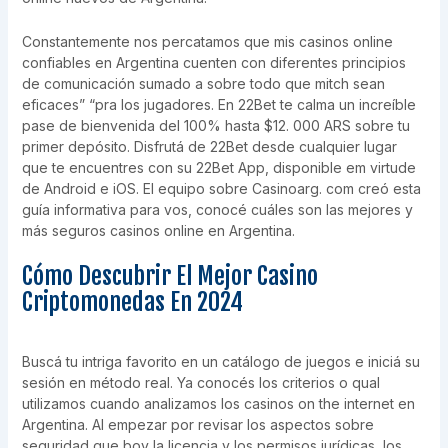
Constantemente nos percatamos que mis casinos online
confiables en Argentina cuenten con diferentes principios
de comunicación sumado a sobre todo que mitch sean
eficaces” “pra los jugadores. En 22Bet te calma un increíble
pase de bienvenida del 100% hasta $12. 000 ARS sobre tu
primer depósito. Disfrutá de 22Bet desde cualquier lugar
que te encuentres con su 22Bet App, disponible em virtude
de Android e iOS. El equipo sobre Casinoarg. com creó esta
guía informativa para vos, conocé cuáles son las mejores y
más seguros casinos online en Argentina.
Cómo Descubrir El Mejor Casino
Criptomonedas En 2024
Buscá tu intriga favorito en un catálogo de juegos e iniciá su
sesión en método real. Ya conocés los criterios o qual
utilizamos cuando analizamos los casinos on the internet en
Argentina. Al empezar por revisar los aspectos sobre
seguridad que boy la licencia y los permisos jurídicas, los