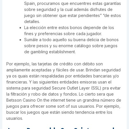
Spain, procuramos que encuentres estas garantías
sobre seguridad y la cual además disfrutes de
juego sin obtener que estar pendientes” “de estos
detalles.
La elección entre estos bonos depende de los
fines y preferencias sobre cada jugador.
Sumále a todo aquello su buena delicia de bonos
sobre pesos y su enorme catálogo sobre juegos
de gambling establishment.
Por ejemplo, las tarjetas de crédito con débito son
ampliamente aceptadas y fáciles de usar. Brindan seguridad
ya os quais están respaldadas por entidades bancarias y/o
financieras. Y las siguientes entidades emisoras usan el
sistema para seguridad Secure Outlet Layer (SSL) pra evitar
la filtración y robo de datos y fondos. Lo cierto sera que
Betsson Casino On the internet tiene un grandma número de
juegos para ofrecer some sort of sus usuarios. Por ejemplo,
buscar los juegos que están siendo tendencia entre los
usuarios.