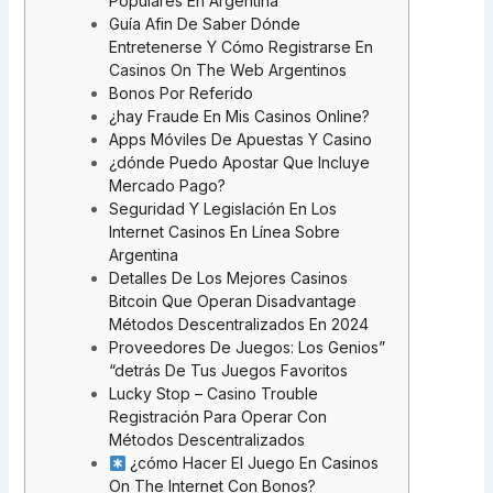
Populares En Argentina
Guía Afin De Saber Dónde
Entretenerse Y Cómo Registrarse En
Casinos On The Web Argentinos
Bonos Por Referido
¿hay Fraude En Mis Casinos Online?
Apps Móviles De Apuestas Y Casino
¿dónde Puedo Apostar Que Incluye
Mercado Pago?
Seguridad Y Legislación En Los
Internet Casinos En Línea Sobre
Argentina
Detalles De Los Mejores Casinos
Bitcoin Que Operan Disadvantage
Métodos Descentralizados En 2024
Proveedores De Juegos: Los Genios”
“detrás De Tus Juegos Favoritos
Lucky Stop – Casino Trouble
Registración Para Operar Con
Métodos Descentralizados
¿cómo Hacer El Juego En Casinos
On The Internet Con Bonos?