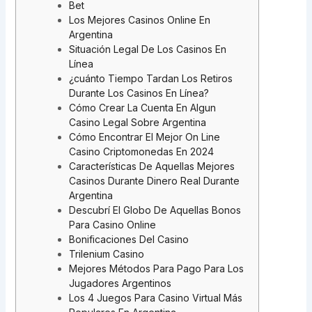
Bet
Los Mejores Casinos Online En
Argentina
Situación Legal De Los Casinos En
Línea
¿cuánto Tiempo Tardan Los Retiros
Durante Los Casinos En Línea?
Cómo Crear La Cuenta En Algun
Casino Legal Sobre Argentina
Cómo Encontrar El Mejor On Line
Casino Criptomonedas En 2024
Características De Aquellas Mejores
Casinos Durante Dinero Real Durante
Argentina
Descubrí El Globo De Aquellas Bonos
Para Casino Online
Bonificaciones Del Casino
Trilenium Casino
Mejores Métodos Para Pago Para Los
Jugadores Argentinos
Los 4 Juegos Para Casino Virtual Más