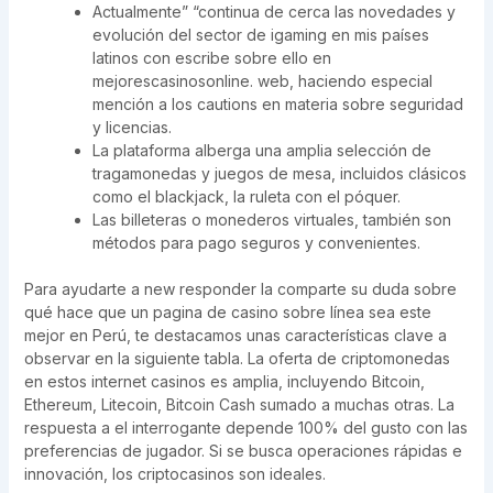
Actualmente” “continua de cerca las novedades y
evolución del sector de igaming en mis países
latinos con escribe sobre ello en
mejorescasinosonline. web, haciendo especial
mención a los cautions en materia sobre seguridad
y licencias.
La plataforma alberga una amplia selección de
tragamonedas y juegos de mesa, incluidos clásicos
como el blackjack, la ruleta con el póquer.
Las billeteras o monederos virtuales, también son
métodos para pago seguros y convenientes.
Para ayudarte a new responder la comparte su duda sobre
qué hace que un pagina de casino sobre línea sea este
mejor en Perú, te destacamos unas características clave a
observar en la siguiente tabla. La oferta de criptomonedas
en estos internet casinos es amplia, incluyendo Bitcoin,
Ethereum, Litecoin, Bitcoin Cash sumado a muchas otras. La
respuesta a el interrogante depende 100% del gusto con las
preferencias de jugador. Si se busca operaciones rápidas e
innovación, los criptocasinos son ideales.