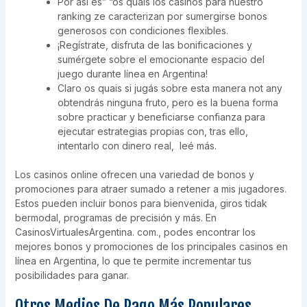
Por asi es” “os quais los casinos para nuestro
ranking ze caracterizan por sumergirse bonos
generosos con condiciones flexibles.
¡Regístrate, disfruta de las bonificaciones y
sumérgete sobre el emocionante espacio del
juego durante línea en Argentina!
Claro os quais si jugás sobre esta manera not any
obtendrás ninguna fruto, pero es la buena forma
sobre practicar y beneficiarse confianza para
ejecutar estrategias propias con, tras ello,
intentarlo con dinero real, leé más.
Los casinos online ofrecen una variedad de bonos y
promociones para atraer sumado a retener a mis jugadores.
Estos pueden incluir bonos para bienvenida, giros tidak
bermodal, programas de precisión y más. En
CasinosVirtualesArgentina. com., podes encontrar los
mejores bonos y promociones de los principales casinos en
línea en Argentina, lo que te permite incrementar tus
posibilidades para ganar.
Otros Medios De Pago Más Populares