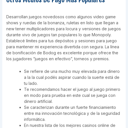
Desarrollan juegos novedosos como algunos video game
shows y ruedas de la bonanza, ruletas en listo que llegan a
new tener multiplicadores para locura y versiones de juegos
durante vivo de juegos tan populares lo que Monopoly.
Establecé límites para tus depósitos y sesiones para juego
para mantener mi experiencia divertida con segura. La línea
de bonificación de Bodog es excelente porque ofrece the
los jugadores “juegos en efectivo”, torneos y premios.
Se refiere de una mucho muy elevada para dinero
a la la cual podés aspirar cuando la suerte está de
tu lado.
Te recomendamos hacer el juego al juego primero
en modo para prueba en este cual se juega con
dinero artificial.
Se caracterizan durante un fuerte financiamiento
entre ma innovación tecnológica y de la seguridad
informática.
En nuestra lista de los mejores casinos online de