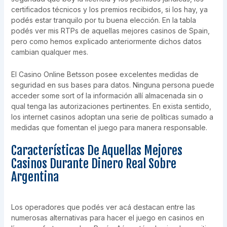
certificados técnicos y los premios recibidos, si los hay, ya
podés estar tranquilo por tu buena elección. En la tabla
podés ver mis RTPs de aquellas mejores casinos de Spain,
pero como hemos explicado anteriormente dichos datos
cambian qualquer mes.
El Casino Online Betsson posee excelentes medidas de
seguridad en sus bases para datos. Ninguna persona puede
acceder some sort of la información allí almacenada sin o
qual tenga las autorizaciones pertinentes. En exista sentido,
los internet casinos adoptan una serie de políticas sumado a
medidas que fomentan el juego para manera responsable.
Características De Aquellas Mejores
Casinos Durante Dinero Real Sobre
Argentina
Los operadores que podés ver acá destacan entre las
numerosas alternativas para hacer el juego en casinos en