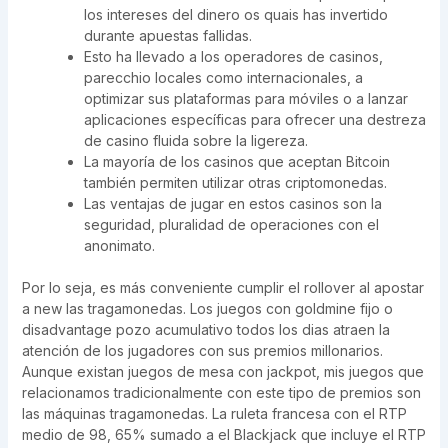
los intereses del dinero os quais has invertido
durante apuestas fallidas.
Esto ha llevado a los operadores de casinos,
parecchio locales como internacionales, a
optimizar sus plataformas para móviles o a lanzar
aplicaciones específicas para ofrecer una destreza
de casino fluida sobre la ligereza.
La mayoría de los casinos que aceptan Bitcoin
también permiten utilizar otras criptomonedas.
Las ventajas de jugar en estos casinos son la
seguridad, pluralidad de operaciones con el
anonimato.
Por lo seja, es más conveniente cumplir el rollover al apostar
a new las tragamonedas. Los juegos con goldmine fijo o
disadvantage pozo acumulativo todos los dias atraen la
atención de los jugadores con sus premios millonarios.
Aunque existan juegos de mesa con jackpot, mis juegos que
relacionamos tradicionalmente con este tipo de premios son
las máquinas tragamonedas. La ruleta francesa con el RTP
medio de 98, 65% sumado a el Blackjack que incluye el RTP