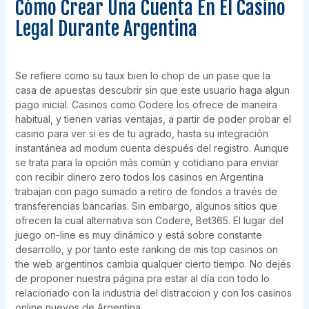
Cómo Crear Una Cuenta En El Casino
Legal Durante Argentina
Se refiere como su taux bien lo chop de un pase que la
casa de apuestas descubrir sin que este usuario haga algun
pago inicial. Casinos como Codere los ofrece de maneira
habitual, y tienen varias ventajas, a partir de poder probar el
casino para ver si es de tu agrado, hasta su integración
instantánea ad modum cuenta después del registro. Aunque
se trata para la opción más común y cotidiano para enviar
con recibir dinero zero todos los casinos en Argentina
trabajan con pago sumado a retiro de fondos a través de
transferencias bancarias. Sin embargo, algunos sitios que
ofrecen la cual alternativa son Codere, Bet365. El lugar del
juego on-line es muy dinámico y está sobre constante
desarrollo, y por tanto este ranking de mis top casinos on
the web argentinos cambia qualquer cierto tiempo. No dejés
de proponer nuestra página pra estar al día con todo lo
relacionado con la industria del distraccion y con los casinos
online nuevos de Argentina.