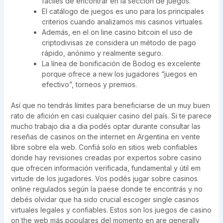
fáciles de encontrar en la sección de juegos.
El catálogo de juegos es uno para los principales
criterios cuando analizamos mis casinos virtuales.
Además, en el on line casino bitcoin el uso de
criptodivisas ze considera un método de pago
rápido, anónimo y realmente seguro.
La línea de bonificación de Bodog es excelente
porque ofrece a new los jugadores “juegos en
efectivo”, torneos y premios.
Así que no tendrás límites para beneficiarse de un muy buen
rato de afición en casi cualquier casino del país. Si te parece
mucho trabajo dia a dia podés optar durante consultar las
reseñas de casinos on the internet en Argentina en vente
libre sobre ela web. Confiá solo en sitios web confiables
donde hay revisiones creadas por expertos sobre casino
que ofrecen información verificada, fundamental y útil em
virtude de los jugadores. Vos podés jugar sobre casinos
online regulados según la paese donde te encontrás y no
debés olvidar que ha sido crucial escoger single casinos
virtuales legales y confiables. Estos son los juegos de casino
on the web más populares del momento en are generally