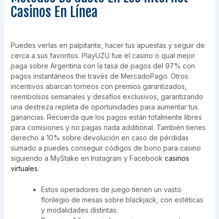
Casinos En Línea
Puedes verlas en palpitante, hacer tus apuestas y seguir de
cerca a sus favoritos. PlayUZU fue el casino o qual mejor
paga sobre Argentina con la tasa de pagos del 97% con
pagos instantáneos the través de MercadoPago. Otros
incentivos abarcan torneos con premios garantizados,
reembolsos semanales y desafíos exclusivos, garantizando
una destreza repleta de oportunidades para aumentar tus
ganancias. Recuerda que los pagos están totalmente libres
para comisiones y no pagas nada additional. También tienes
derecho a 10% sobre devolución en caso de pérdidas
sumado a puedes conseguir códigos de bono para casino
siguiendo a MyStake en Instagram y Facebook
casinos
virtuales
.
Estos operadores de juego tienen un vasto
florilegio de mesas sobre blackjack, con estéticas
y modalidades distintas.