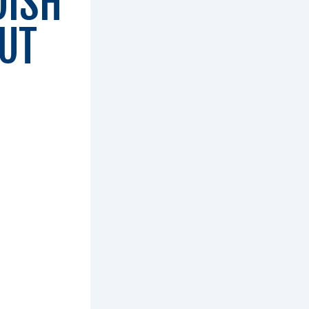
DISH
OUT