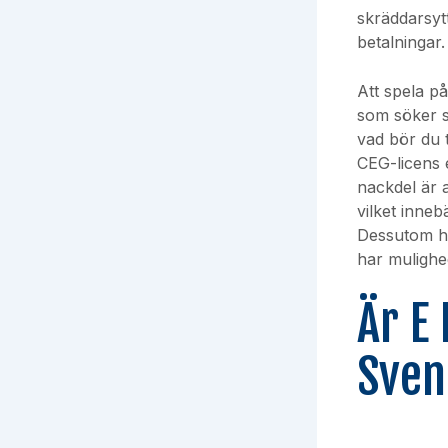
skräddarsyt
betalningar.
Att spela på
som söker st
vad bör du t
CEG-licens 
nackdel är a
vilket inneb
Dessutom ha
har mulighed
Är E
Sven