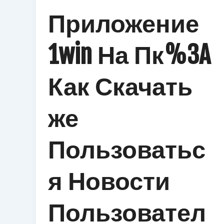
Приложение
1win На Пк%3A
Как Скачать
же
Пользоватьс
я Новости
Пользовател