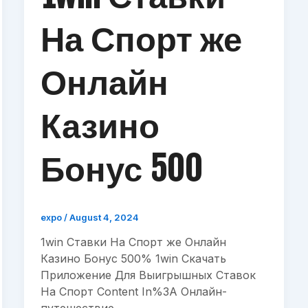
На Спорт же
Онлайн
Казино
Бонус 500
expo
/
August 4, 2024
1win Ставки На Спорт же Онлайн
Казино Бонус 500% 1win Скачать
Приложение Для Выигрышных Ставок
На Спорт Content In%3A Онлайн-