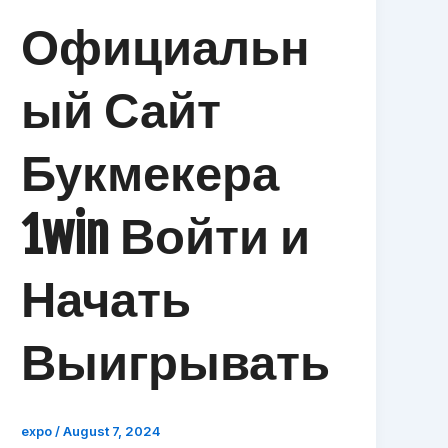
Официальн
ый Сайт
Букмекера
1win Войти и
Начать
Выигрывать
expo
/
August 7, 2024