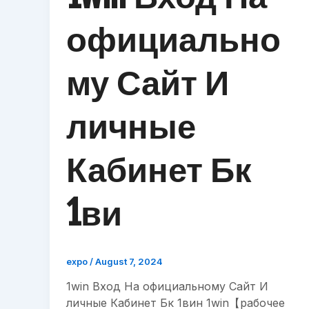
официально
му Сайт И
личные
Кабинет Бк
1ви
expo
/
August 7, 2024
1win Вход На официальному Сайт И
личные Кабинет Бк 1вин 1win【рабочее