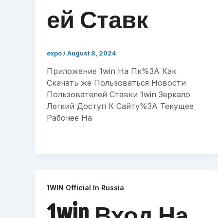
ей Ставк
expo
/
August 8, 2024
Приложение 1win На Пк%3A Как
Скачать же Пользоваться Новости
Пользователей Ставки 1win Зеркало
Легкий Доступ К Сайту%3A Текущее
Рабочее На
1WIN Official In Russia
1win Вход На