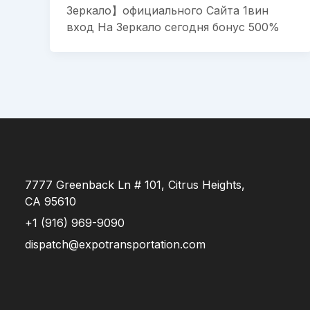
Зеркало】официального Сайта 1вин
️вход На Зеркало сегодня ️бонус 500%
7777 Greenback Ln # 101, Citrus Heights,
CA 95610
+1 (916) 969-9090
dispatch@expotransportation.com