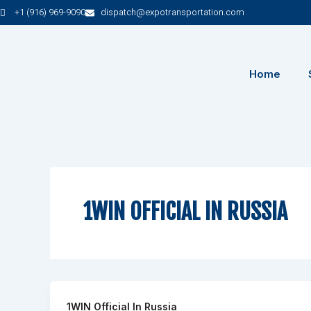
Skip
+1 (916) 969-9090
dispatch@expotransportation.com
to
content
Home
1WIN OFFICIAL IN RUSSIA
1WIN Official In Russia