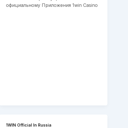
официальному Приложения 1win Casino
1WIN Official In Russia