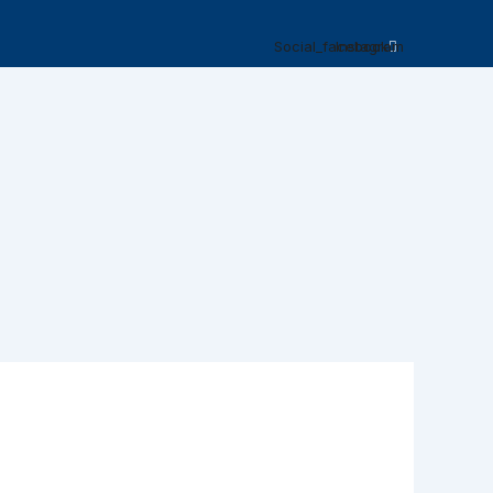
Social_facebook
Instagram