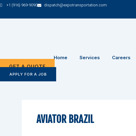
Skip
+1 (916) 969-9090
dispatch@expotransportation.com
to
content
Home
Services
Careers
GET A QUOTE
APPLY FOR A JOB
AVIATOR BRAZIL