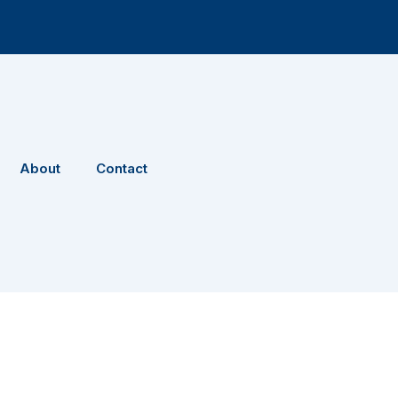
About
Contact