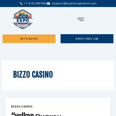
Skip
+1 (916) 969-9090
dispatch@expotransportation.com
to
content
GET A QUOTE
APPLY FOR A JOB
BIZZO CASINO
bizzo casino