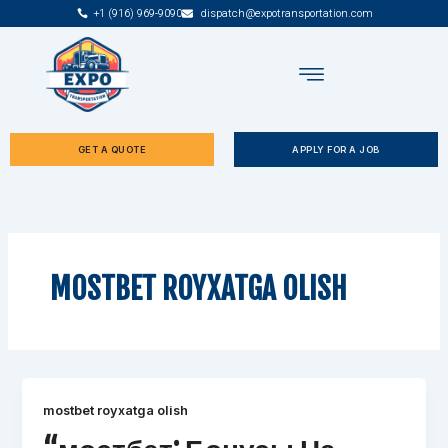
Skip
+1 (916) 969-9090
dispatch@expotransportation.com
to
content
GET A QUOTE
APPLY FOR A JOB
MOSTBET ROYXATGA OLISH
mostbet royxatga olish