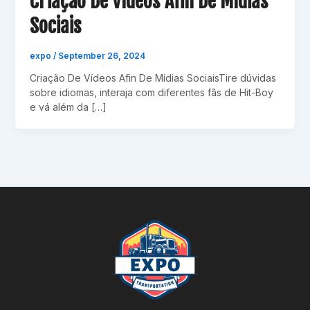
Criação De Vídeos Afin De Mídias
Sociais
expo
/
September 26, 2024
Criação De Vídeos Afin De Mídias SociaisTire dúvidas
sobre idiomas, interaja com diferentes fãs de Hit-Boy
e vá além da […]