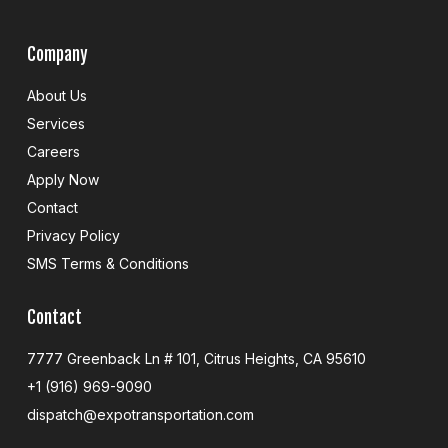
Company
About Us
Services
Careers
Apply Now
Contact
Privacy Policy
SMS Terms & Conditions
Contact
7777 Greenback Ln # 101, Citrus Heights, CA 95610
+1 (916) 969-9090
dispatch@expotransportation.com