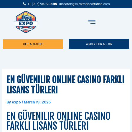
Skip
+1 (916) 969-9090
dispatch@expotransportation.com
to
content
GET A QUOTE
APPLY FOR A JOB
EN GÜVENILIR ONLINE CASINO FARKLI
LISANS TÜRLERI
By
expo
/
March 19, 2025
EN GÜVENILIR ONLINE CASINO
FARKLI LISANS TÜRLERI