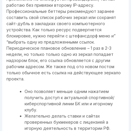
работаю без привязки второму IP-адресу.
Профессиональные беттеры рекомендуют заранее
составить свой список рабочих зеркал или сохранят
сайт-дубль в закладках своего компьютерного
устройства. Как только ресурс подвергнется
блокировке, нужно перейти с штефансдорф меню и”
“выбрать одну из предложенными ссылок.
Периодическое плановое обновление – 1 раз в 2-3
недели, но только только одно из зеркал попадает
надзором блок, его ссылка обновляется с другим
рабочим адресом. Же также под ото новом постом
только обычное есть ссылка на действующее зеркало
проекта.
Оно позволяет меньше одним нажатием
получить доступ к актуальной спортивной/
киберспортивной линии БК или и игорному
клубу.
Желательно делать ставки и сайтах
проверенных букмекеров с лицензией а
игорную деятельность в территории РФ.