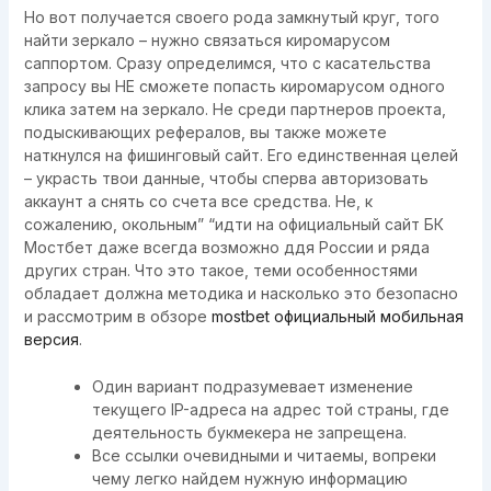
Но вот получается своего рода замкнутый круг, того
найти зеркало – нужно связаться киромарусом
саппортом. Сразу определимся, что с касательства
запросу вы НЕ сможете попасть киромарусом одного
клика затем на зеркало. Не среди партнеров проекта,
подыскивающих рефералов, вы также можете
наткнулся на фишинговый сайт. Его единственная целей
– украсть твои данные, чтобы сперва авторизовать
аккаунт а снять со счета все средства. Не, к
сожалению, окольным” “идти на официальный сайт БК
Мостбет даже всегда возможно ддя России и ряда
других стран. Что это такое, теми особенностями
обладает должна методика и насколько это безопасно
и рассмотрим в обзоре
mostbet официальный мобильная
версия
.
Один вариант подразумевает изменение
текущего IP-адреса на адрес той страны, где
деятельность букмекера не запрещена.
Все ссылки очевидными и читаемы, вопреки
чему легко найдем нужную информацию