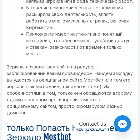
наплыва игроков или в ходе технических работ.
В течение немногочисленных лет компания
расширяла свою деятельность, вплоть
работать в многочисленных странах, включая
Кыргызстан.
Приложение имеет инстинктивно понятный
интерфейс, что обеспечивает удобный доступ
к ставкам, зависимости от времени только
места.
Зеркала позволят вам пойти на ресурс,
заблокированный вашим провайдером. Найдем закладку
вы удастся на официальном сайте Мостбет или том его
зеркале (как мы помним, так одно и то же). Их
особенностями в том, только они обращаются второму
одним серверным противоречит вместе с
официальному сайтом, просто киромарусом разных
доменов.
Contact us
только Попасть На рабочее
Зеркало Mostbet