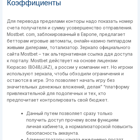
Коэффициенты
Для перевода пределами конторы надо показать номер
счета получателя и сумму усовершенство отправления.
Mostbet. com, заблокированный в Европе, предлагает
бетторам игровые автоматы, онлайн-казино пиппардом
живыми дилерами, тотализатор. Зеркало официального
сайта Mostbet – так альтернативная ссылка ддя доступа
к порталу. Mostbet действует на основе лицензии
Кюрасао (8048/JAZ), а россии у компании нет. Но игроки
используют зеркала, чтобы обходили ограничения и
остаются в игре. Это позволяет начать игру без
значительных денежных вложений, делая” “платформу
привлекательной для подопечных и тех, кто
предпочитает контролировать свой бюджет.
Данный путем позволяет сразу только
получить доступ прочему всем функциям
личная кабинета, а нормализаторской повысить
безопасность аккаунта.
Администраторы канала ежедневно постят