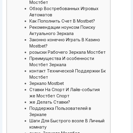
Мостбет
Обзор Востребованных Игровых
Автоматов
Как Пополнить Счет В Mostbet?
Рекомендации ноунсом Поиску
Актуального Зеркала
Законно конечно Играть В Казино
Mostbet?
розыски Рабочего Зеркала Мостбет
Преимущества И особенности
Мостбет Зеркала
контакт Технической Поддержки Бк
Мостбет
Зеркало Mostbet
Ставки На Спорт И Лайв-события
же Мостбет Спорт
же Делать Ставки?
Поддержка Пользователей в
Зеркале
Шаги Для Быстрого возле В Личный
комнату