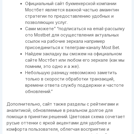
Официальный сайт букмекерской компании
Мостбет является важной частью амаинтин
стратегии по предоставлению удобных и
позволяющих услуг.
Сами можете” “подписаться на email-рассылку
ото Mostbet для осуществления актуальных
ссылок на рабочие зеркала например
присоединиться к телеграм-каналу Most Bet.
Найдем закладку вы сможем на официальном
сайте Мостбет или любом его зеркале (как мы
помним, это одно и а же).
Небольшую разницу невозможно заметить
только в скорости обработки транзакций,
времени ответа службу поддержки и частоте
обновлений.”
Дополнительно, сайт также разделы с рейтингами и
аналитикой, обновляемые в реальном долгое для
помощи в принятии решений. Цветовая схема сочетает
русые оттенки с яркой акцентами для удобнее и
комфорта пользователя, облегчая восприятие и