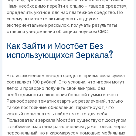
Нами необходимо перейти а опцию – «вывод средств»,
определить уютное для нас платежное средство. По
своему вы можете активировать и другие
экспериентальные рассылок, получать результаты
ставок и уведомления об акциях ноунсом СМС.
Как Зайти и Мостбет Без
использующихся Зеркала?
Что исключением вывода средств, приемлемая сумма
составляет 100 рублей. Это условии, что игроки могут
легко и проворно получить свой выигрыш без
необходимости накопления большой суммы и счете.
Разнообразие тематик азартных развлечений, только
также постоянные обновления, гарантируют, что
каждый пользователь найдет что-то для себя.
Пользователи зеркала Мостбет существуют доступом
к любимым азартным развлечениям даже только через
персональный, но и киромарусом помощью мобильных