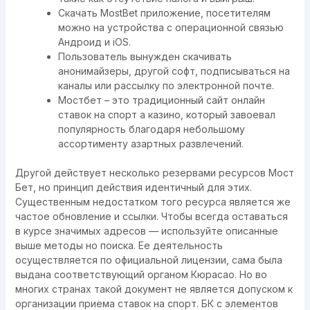
Скачать MostBet приложение, посетителям
можно на устройства с операционной связью
Андроид и iOS.
Пользователь вынужден скачивать
анонимайзеры, другой софт, подписываться на
каналы или рассылку по электронной почте.
Мостбет – это традиционный сайт онлайн
ставок на спорт а казино, который завоевал
популярность благодаря небольшому
ассортименту азартных развлечений.
Другой действует несколько резервами ресурсов Мост
Бет, но принцип действия идентичный для этих.
Существенным недостатком того ресурса является же
частое обновление и ссылки. Чтобы всегда оставаться
в курсе значимых адресов — используйте описанные
выше методы но поиска. Ее деятельность
осуществляется по официальной лицензии, сама была
выдана соответствующий органом Кюрасао. Но во
многих странах такой документ не является допуском к
организации приема ставок на спорт. БК с элементов