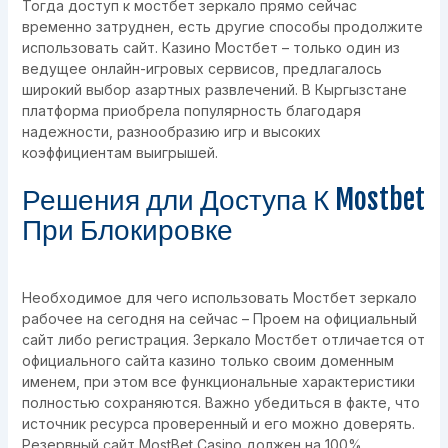
Тогда доступ к мостбет зеркало прямо сейчас
временно затруднен, есть другие способы продолжите
использовать сайт. Казино Мостбет – только один из
ведущее онлайн-игровых сервисов, предлагалось
широкий выбор азартных развлечений. В Кыргызстане
платформа приобрела популярность благодаря
надежности, разнообразию игр и высоких
коэффициентам выигрышей.
Решения дли Доступа К Mostbet
При Блокировке
Необходимое для чего использовать Мостбет зеркало
рабочее на сегодня на сейчас – Проем на официальный
сайт либо регистрация. Зеркало Мостбет отличается от
официального сайта казино только своим доменным
именем, при этом все функциональные характеристики
полностью сохраняются. Важно убедиться в факте, что
источник ресурса проверенный и его можно доверять.
Резервный сайт MostBet Casino должен на 100%