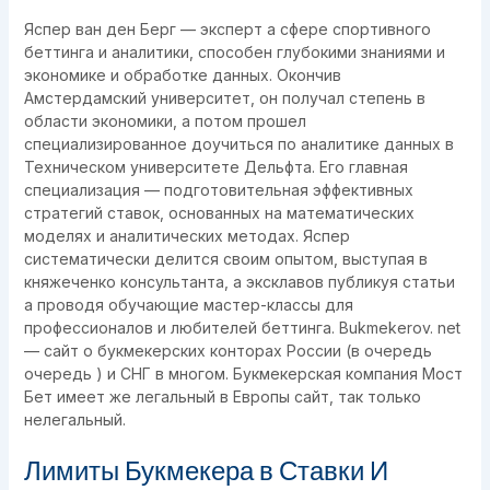
Яспер ван ден Берг — эксперт а сфере спортивного
беттинга и аналитики, способен глубокими знаниями и
экономике и обработке данных. Окончив
Амстердамский университет, он получал степень в
области экономики, а потом прошел
специализированное доучиться по аналитике данных в
Техническом университете Дельфта. Его главная
специализация — подготовительная эффективных
стратегий ставок, основанных на математических
моделях и аналитических методах. Яспер
систематически делится своим опытом, выступая в
княжеченко консультанта, а эксклавов публикуя статьи
а проводя обучающие мастер-классы для
профессионалов и любителей беттинга. Bukmekerov. net
— сайт о букмекерских конторах России (в очередь
очередь ) и СНГ в многом. Букмекерская компания Мост
Бет имеет же легальный в Европы сайт, так только
нелегальный.
Лимиты Букмекера в Ставки И