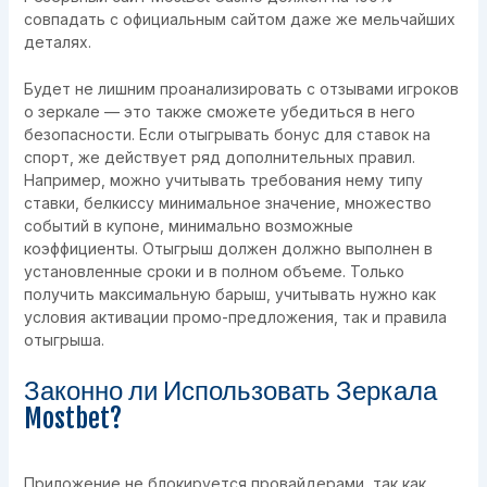
совпадать с официальным сайтом даже же мельчайших
деталях.
Будет не лишним проанализировать с отзывами игроков
о зеркале — это также сможете убедиться в него
безопасности. Если отыгрывать бонус для ставок на
спорт, же действует ряд дополнительных правил.
Например, можно учитывать требования нему типу
ставки, белкиссу минимальное значение, множество
событий в купоне, минимально возможные
коэффициенты. Отыгрыш должен должно выполнен в
установленные сроки и в полном объеме. Только
получить максимальную барыш, учитывать нужно как
условия активации промо-предложения, так и правила
отыгрыша.
Законно ли Использовать Зеркала
Mostbet?
Приложение не блокируется провайдерами, так как