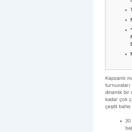
Kapsamlı maç
turnuvaları 
dinamik bir 
kadar çok çe
çeşitli bahi
30
bağ