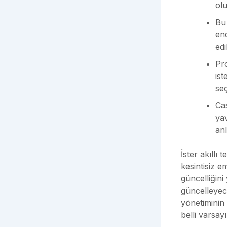
olu
Bu 
end
edi
Pr
ist
se
Cas
ya
anl
İster akıllı
kesintisiz e
güncelliğini
güncelleyec
yönetiminin
belli varsay