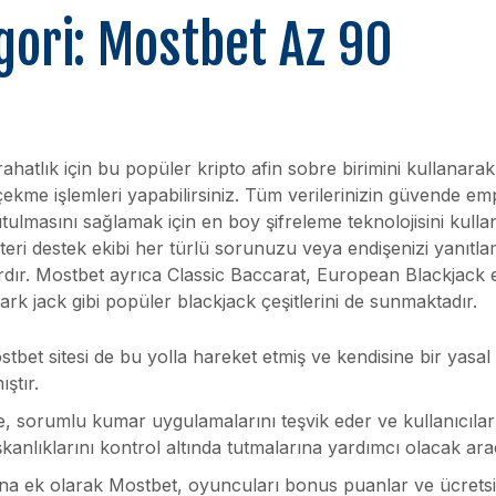
gori: Mostbet Az 90
ahatlık için bu popüler kripto afin sobre birimini kullanarak
ekme işlemleri yapabilirsiniz. Tüm verilerinizin güvende em
tulmasını sağlamak için en boy şifreleme teknolojisini kullan
eri destek ekibi her türlü sorunuzu veya endişenizi yanıtla
dır. Mostbet ayrıca Classic Baccarat, European Blackjack
ark jack gibi popüler blackjack çeşitlerini de sunmaktadır.
tbet sitesi de bu yolla hareket etmiş ve kendisine bir yasal 
ıştır.
te, sorumlu kumar uygulamalarını teşvik eder ve kullanıcıl
şkanlıklarını kontrol altında tutmalarına yardımcı olacak ara
na ek olarak Mostbet, oyuncuları bonus puanlar ve ücretsi