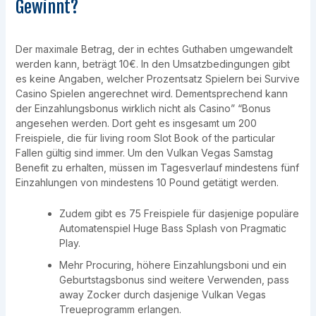
Gewinnt?
Der maximale Betrag, der in echtes Guthaben umgewandelt
werden kann, beträgt 10€. In den Umsatzbedingungen gibt
es keine Angaben, welcher Prozentsatz Spielern bei Survive
Casino Spielen angerechnet wird. Dementsprechend kann
der Einzahlungsbonus wirklich nicht als Casino” “Bonus
angesehen werden. Dort geht es insgesamt um 200
Freispiele, die für living room Slot Book of the particular
Fallen gültig sind immer. Um den Vulkan Vegas Samstag
Benefit zu erhalten, müssen im Tagesverlauf mindestens fünf
Einzahlungen von mindestens 10 Pound getätigt werden.
Zudem gibt es 75 Freispiele für dasjenige populäre
Automatenspiel Huge Bass Splash von Pragmatic
Play.
Mehr Procuring, höhere Einzahlungsboni und ein
Geburtstagsbonus sind weitere Verwenden, pass
away Zocker durch dasjenige Vulkan Vegas
Treueprogramm erlangen.