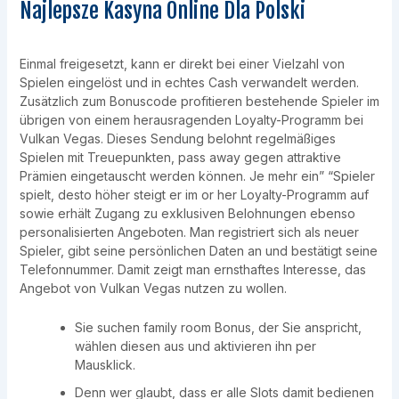
Najlepsze Kasyna Online Dla Polski
Einmal freigesetzt, kann er direkt bei einer Vielzahl von
Spielen eingelöst und in echtes Cash verwandelt werden.
Zusätzlich zum Bonuscode profitieren bestehende Spieler im
übrigen von einem herausragenden Loyalty-Programm bei
Vulkan Vegas. Dieses Sendung belohnt regelmäßiges
Spielen mit Treuepunkten, pass away gegen attraktive
Prämien eingetauscht werden können. Je mehr ein” “Spieler
spielt, desto höher steigt er im or her Loyalty-Programm auf
sowie erhält Zugang zu exklusiven Belohnungen ebenso
personalisierten Angeboten. Man registriert sich als neuer
Spieler, gibt seine persönlichen Daten an und bestätigt seine
Telefonnummer. Damit zeigt man ernsthaftes Interesse, das
Angebot von Vulkan Vegas nutzen zu wollen.
Sie suchen family room Bonus, der Sie anspricht,
wählen diesen aus und aktivieren ihn per
Mausklick.
Denn wer glaubt, dass er alle Slots damit bedienen