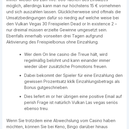
möglich, allerdings kann man nur höchstens 15 € vornehmen
und sich auszahlen lassen. Glücklicherweise sind oftmals die
Umsatzbedingungen dafür so niedrig auf welche weise bei
den Vulkan Vegas 30 Freispielen Dead or In existence 2 –
nur dreimal müssen erzielte Gewinne umgesetzt sein.
Ebenfalls innerhalb vonseiten drei Tagen aufgrund
Aktivierung des Freispielbonus ohne Einzahlung.
Wer dem On line casino die Treue hält, wird
regelmäßig belohnt und kann einander immer
wieder über zusätzliche Promotions freuen.
Dabei bekommt der Spieler für eine Einzahlung den
gewissen Prozentsatz kklk Einzahlungsbetrags als
Bonus gutgeschrieben.
Dies liefert im or her übrigen eine positive Email auf
perish Frage ist natürlich Vulkan Las vegas seriös
ebenso treu.
Wenn Sie trotzdem eine Abwechslung vom Casino haben
möchten, können Sie bei Keno, Bingo darüber hinaus