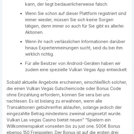
kann, der liegt bedauerlicherweise falsch.
Wenn Sie schon auf dieser Plattform registriert sind
immer wieder, müssen Sie sich keine Sorgen
tätigen, denn immer so auch für Sie gibt es allerlei
Aktionen.
Wenn ihr nach verlässlichen Informationen darüber
hinaus Expertenmeinungen sucht, seid du bei ihm
wirklich richtig.
Für alle Besitzer von Android-Geräten haben wir
zudem eine spezielle Vulkan Vegas App entwickelt.
Sobald aktuelle Angebote erscheinen, einschließlich solcher,
die einen Vulkan Vegas Gutscheincode oder Bonus Code
ohne Einzahlung erfordern, können Sie sera bei uns
nachlesen. Es ist bislang zu erwähnen, wenn alle
Transaktionen gebührenfrei ablaufen, solange jedoch der
eingezahlte Betrag mindestens zweimal umgesetzt wurde.
Vulkan Las vegas Casino bietet neuen” “Spielern ein
Willkommenspaket vonseiten bis zu just one. 500€ Bonus
ebenso 150 Freispielen. Der Bonus ist auf die ersten drei