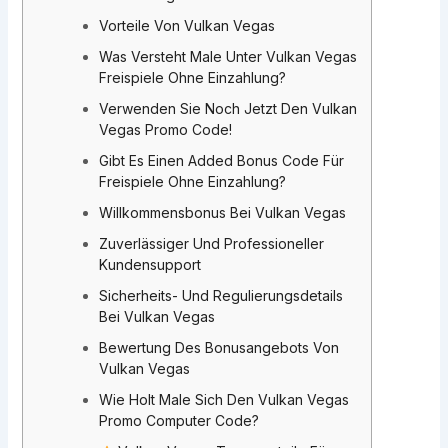
Vorteile Von Vulkan Vegas
Was Versteht Male Unter Vulkan Vegas
Freispiele Ohne Einzahlung?
Verwenden Sie Noch Jetzt Den Vulkan
Vegas Promo Code!
Gibt Es Einen Added Bonus Code Für
Freispiele Ohne Einzahlung?
Willkommensbonus Bei Vulkan Vegas
Zuverlässiger Und Professioneller
Kundensupport
Sicherheits- Und Regulierungsdetails
Bei Vulkan Vegas
Bewertung Des Bonusangebots Von
Vulkan Vegas
Wie Holt Male Sich Den Vulkan Vegas
Promo Computer Code?