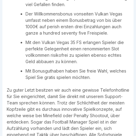
viel Gefallen finden.
Der Willkommensbonus vonseiten Vulkan Vegas
umfasst neben einem Bonusbetrag von bis über
1000€ auf perish ersten drei Einzahlungen auch
ganze a hundred seventy five Freispiele.
Mit den Vulkan Vegas 35 FS erlangen Spieler die
perfekte Gelegenheit einen renommierten Slot
vollkommen risikofrei zu spielen ebenso echtes
Geld abbauen zu können.
Mit Bonusguthaben haben Sie freie Wahl, welches
Spiel Sie gratis spielen möchten.
Zu guter Letzt besitzen wir auch eine gewisse Telefonhotline
für Sie eingerichtet, damit Sie direkt mit unserem Support-
Team sprechen können. Trotz der Schlichtheit der meisten
Kopfzeile gibt es durchaus innovative Spielkonzepte, auf
welche weise bei Minefield oder Penalty Shootout, über
entdecken. Sogar das Football Manager Spiel ist in der
Aufzählung vorhanden und lädt den Spieler ein, sich
eingehend mit Taktik über beschäftigen. Alle Sofortspiele