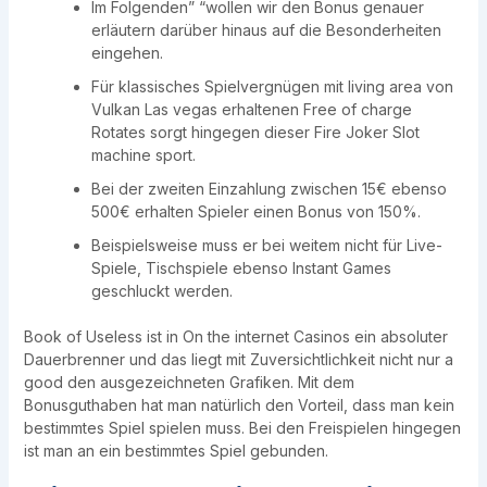
Im Folgenden” “wollen wir den Bonus genauer
erläutern darüber hinaus auf die Besonderheiten
eingehen.
Für klassisches Spielvergnügen mit living area von
Vulkan Las vegas erhaltenen Free of charge
Rotates sorgt hingegen dieser Fire Joker Slot
machine sport.
Bei der zweiten Einzahlung zwischen 15€ ebenso
500€ erhalten Spieler einen Bonus von 150%.
Beispielsweise muss er bei weitem nicht für Live-
Spiele, Tischspiele ebenso Instant Games
geschluckt werden.
Book of Useless ist in On the internet Casinos ein absoluter
Dauerbrenner und das liegt mit Zuversichtlichkeit nicht nur a
good den ausgezeichneten Grafiken. Mit dem
Bonusguthaben hat man natürlich den Vorteil, dass man kein
bestimmtes Spiel spielen muss. Bei den Freispielen hingegen
ist man an ein bestimmtes Spiel gebunden.