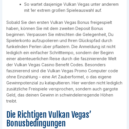
So wartet dasjenige Vulkan Vegas unter anderem
mit 1er extrem großen Spieleauswahl auf.
Sobald Sie den ersten Vulkan Vegas Bonus freigespielt
haben, können Sie mit dem zweiten Deposit Bonus
beginnen. Verpassen Sie mitnichten die Gelegenheit, Du
Spielerkonto aufzupolieren und Ihren Glückspfad durch
funkelnden Perlen über pflastern. Die Anmeldung ist nicht
lediglich ein einfacher Schritttempo, sondern der Beginn
einer abenteuerlichen Reise durch die faszinierende Welt
der Vulkan Vegas Casino Benefit Codes. Besonders
faszinierend sind die Vulkan Vegas Promo Computer code
ohne Einzahlung – eine Art Zauberformel, o das eigene
Gewinnpotenzial zu katapultieren. Hier werden nicht lediglich
zusätzliche Freispiele versprochen, sondern auch gargote
Geld, das deinen Gewinn in schwindelerregende Höhen
treibt.
Die Richtigen Vulkan Vegas’
Bonusbedingungen