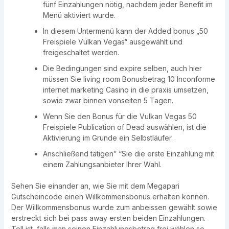
fünf Einzahlungen nötig, nachdem jeder Benefit im
Menü aktiviert wurde.
In diesem Untermenü kann der Added bonus „50
Freispiele Vulkan Vegas“ ausgewählt und
freigeschaltet werden.
Die Bedingungen sind expire selben, auch hier
müssen Sie living room Bonusbetrag 10 Inconforme
internet marketing Casino in die praxis umsetzen,
sowie zwar binnen vonseiten 5 Tagen.
Wenn Sie den Bonus für die Vulkan Vegas 50
Freispiele Publication of Dead auswählen, ist die
Aktivierung im Grunde ein Selbstläufer.
Anschließend tätigen” “Sie die erste Einzahlung mit
einem Zahlungsanbieter Ihrer Wahl.
Sehen Sie einander an, wie Sie mit dem Megapari
Gutscheincode einen Willkommensbonus erhalten können.
Der Willkommensbonus wurde zum anbeissen gewählt sowie
erstreckt sich bei pass away ersten beiden Einzahlungen.
Toll ist, falls man seinen Einzahlungsbetrag frei wählen so