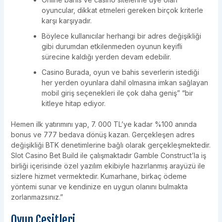
oyuncular, dikkat etmeleri gereken birçok kriterle
karşı karşıyadır.
Böylece kullanıcılar herhangi bir adres değişikliği
gibi durumdan etkilenmeden oyunun keyifli
sürecine kaldığı yerden devam edebilir.
Casino Burada, oyun ve bahis severlerin istediği
her yerden oyunlara dahil olmasına imkan sağlayan
mobil giriş seçenekleri ile çok daha geniş” “bir
kitleye hitap ediyor.
Hemen ilk yatırımını yap, 7. 000 TL’ye kadar %100 anında
bonus ve 777 bedava dönüş kazan. Gerçekleşen adres
değişikliği BTK denetimlerine bağlı olarak gerçekleşmektedir.
Slot Casino Bet Build ile çalışmaktadır Gamble Construct’la iş
birliği içerisinde özel yazılım ekibiyle hazırlanmış arayüzü ile
sizlere hizmet vermektedir. Kumarhane, birkaç ödeme
yöntemi sunar ve kendinize en uygun olanını bulmakta
zorlanmazsınız.”
Oyun Çeşitleri