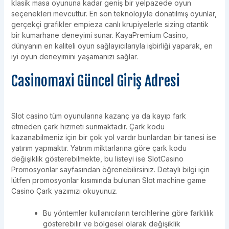
klasik masa oyununa kadar geniş bir yelpazede oyun
seçenekleri mevcuttur. En son teknolojiyle donatılmış oyunlar,
gerçekçi grafikler empieza canlı krupiyelerle sizing otantik
bir kumarhane deneyimi sunar. KayaPremium Casino,
dünyanın en kaliteli oyun sağlayıcılarıyla işbirliği yaparak, en
iyi oyun deneyimini yaşamanızı sağlar.
Casinomaxi Güncel Giriş Adresi
Slot casino tüm oyunularına kazanç ya da kayıp fark
etmeden çark hizmeti sunmaktadır. Çark kodu
kazanabilmeniz için bir çok yol vardır bunlardan bir tanesi ise
yatırım yapmaktır. Yatırım miktarlarına göre çark kodu
değişiklik gösterebilmekte, bu listeyi ise SlotCasino
Promosyonlar sayfasından öğrenebilirsiniz. Detaylı bilgi için
lütfen promosyonlar kısımında bulunan Slot machine game
Casino Çark yazımızı okuyunuz.
Bu yöntemler kullanıcıların tercihlerine göre farklılık
gösterebilir ve bölgesel olarak değişiklik