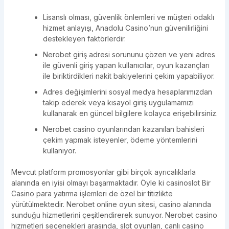
Lisanslı olması, güvenlik önlemleri ve müşteri odaklı
hizmet anlayışı, Anadolu Casino’nun güvenilirliğini
destekleyen faktörlerdir.
Nerobet giriş adresi sorununu çözen ve yeni adres
ile güvenli giriş yapan kullanıcılar, oyun kazançları
ile biriktirdikleri nakit bakiyelerini çekim yapabiliyor.
Adres değişimlerini sosyal medya hesaplarımızdan
takip ederek veya kısayol giriş uygulamamızı
kullanarak en güncel bilgilere kolayca erişebilirsiniz.
Nerobet casino oyunlarından kazanılan bahisleri
çekim yapmak isteyenler, ödeme yöntemlerini
kullanıyor.
Mevcut platform promosyonlar gibi birçok ayrıcalıklarla
alanında en iyisi olmayı başarmaktadır. Öyle ki casinoslot Bir
Casino para yatırma işlemleri de özel bir titizlikte
yürütülmektedir. Nerobet online oyun sitesi, casino alanında
sunduğu hizmetlerini çeşitlendirerek sunuyor. Nerobet casino
hizmetleri seçenekleri arasında, slot oyunları, canlı casino