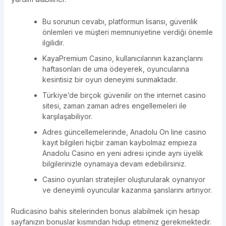
Bu sorunun cevabı, platformun lisansı, güvenlik
önlemleri ve müşteri memnuniyetine verdiği önemle
ilgilidir.
KayaPremium Casino, kullanıcılarının kazançlarını
haftasonları de uma ödeyerek, oyuncularına
kesintisiz bir oyun deneyimi sunmaktadır.
Türkiye’de birçok güvenilir on the internet casino
sitesi, zaman zaman adres engellemeleri ile
karşılaşabiliyor.
Adres güncellemelerinde, Anadolu On line casino
kayıt bilgileri hiçbir zaman kaybolmaz empieza
Anadolu Casino en yeni adresi içinde aynı üyelik
bilgilerinizle oynamaya devam edebilirsiniz.
Casino oyunları stratejiler oluşturularak oynanıyor
ve deneyimli oyuncular kazanma şanslarını artırıyor.
Rudicasino bahis sitelerinden bonus alabilmek için hesap
sayfanızın bonuslar kısmından hidup etmeniz gerekmektedir.