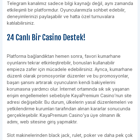
Telegram kanalımız sadece bilgi kaynağı değil, aynı zamanda
etkileşimli bir platformdur. Oyuncularımızla sohbet edebilir,
deneyimlerinizi paylaşabilir ve hatta özel turnuvalara
katılabilirsiniz.
24 Canlı Bir Casino Destek!
Platforma bağlandıktan hemen sonra, favori kumarhane
oyunlarını tekrar etkinleştirebilir, bonusları kullanabilir
empieza zafer için mücadele edebilirsiniz. Ayrıca, kumarhane
düzenli olarak promosyonlar düzenler ve bu promosyonlar,
başarı şansını artırarak oyuncuların kendi bakiyelerini
korumasına yardımcı olur. İnternet ortamında sık sık yaşanan
erişim engellemeleri sebebiyle KayaPremium Casino’nun site
adresi değişebilir. Bu durum, ülkelerin yasal düzenlemeleri ve
yetkilendirme kurumları tarafından alınan kararlar sonucunda
gerçekleşebilir. KayaPremium Casino’ya üye olmanın ilk
adımı, web sitesine giriş yapmaktır.
Slot makinelerinden black jack, rulet, poker ve daha pek çok