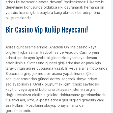
adres ile beraber hizmete devam” “edilmektedir. Ülkemiz bu
denetimler konusunda oldukça sıkı davranarak herhangi bir
yurt dışı lisansı gibi detaylara karşı olumsuz bir périphérie
oluşturmaktadır.
Bir Casino Vip Kulüp Heyecanı!
Adres güncellemelerinde, Anadolu On line casino kayıt
bilgileri hiçbir zaman kaybolmaz ve Anadolu Casino yeni
adresi içinde aynı üyelik bilgilerinizle oynamaya devam
edebilirsiniz. Slotcasino güncel giriş adresine erişmek için
tarayıcınızın adres çubuğuna yazabilir veya arama motorunda
Slotcasino giriş şeklinde bir arama yapabilirsiniz. Çıkan
sonuçlar arasından güncel adresi seçerek siteye erişim
sağlayabilirsiniz. Üyelik oluşturmak için” “choix sayfadaki
kayıt ol veya üye ol butonuna tıklayarak istenen bilgileri
doğru empieza eksiksiz şekilde doldurmanız gerekmektedir.
Kullanıcı adı, şifre, e-posta adresi gibi bilgileri girmenin yanı
sıra kullanım koşullarını okuyup onaylamanız da
gerekmektedir.