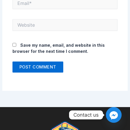
Email*
Website
Save my name, email, and website in this
browser for the next time I comment.
Contact us