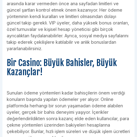
arasında karar vermeden önce ana sayfadan limitleri ve
güncel şartları kontrol etmek önem kazanıyor. Her ödeme
yönteminin kendi kuralları ve limitleri olmasından dolayı
güncel takip gerekli. VIP üyeler, daha yüksek bonus oranları,
özel turnuvalar ve kişisel hesap yöneticisi gibi birçok
ayrıcalıktan faydalanabilirler. Ayrıca, sosyal medya sayfalarını
takip ederek çekilişlere katılabilir ve anlık bonuslardan
yararlanabilirsiniz.
Bir Casino: Büyük Bahisler, Büyük
Kazançlar!
Sunulan ödeme yöntemleri kadar bahisçilerin önem verdiği
konuların başında yapılan ödemeler yer alıyor. Online
platformda herhangi bir sorun yaşamadan ödeme alabilen
üyeler, gerçek bir bahis deneyimi yaşıyor. İçerikler
değerlendirildikten sonra kazanç elde eden kullanıcılar, para
çekme yöntemleri üzerinden bakiyeleri hesaplarına
çekebiliyor. Bunlar, hızlı işlem süreleri ve düşük işlem ücretleri