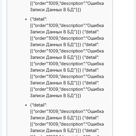
[{“order”:1009,”description”:”Ошибка
Записи Данных В БД”}]}
{“detail”:
[{“order”:1009,”description”:”Ошибка
Записи Данных В БД”}]} {“detail”:
[{“order”:1009,”description”:”Ошибка
Записи Данных В БД”}]} {“detail”:
[{“order”:1009,”description”:”Ошибка
Записи Данных В БД”}]} {“detail”:
[{“order”:1009,”description”:”Ошибка
Записи Данных В БД”}]} {“detail”:
[{“order”:1009,”description”:”Ошибка
Записи Данных В БД”}]} {“detail”:
[{“order”:1009,”description”:”Ошибка
Записи Данных В БД”}]}
{“detail”:
[{“order”:1009,”description”:”Ошибка
Записи Данных В БД”}]} {“detail”:
[{“order”:1009,”description”:”Ошибка
Записи Данных В БД”}]} {“detail”: