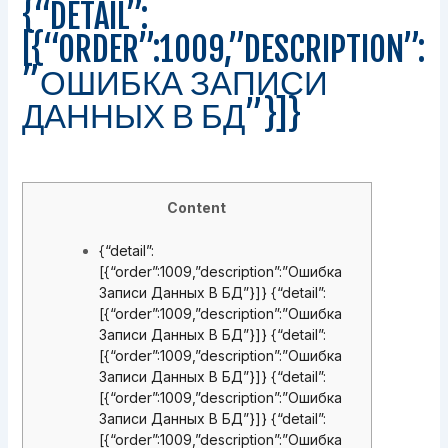
{“DETAIL”:
[{“ORDER”:1009,”DESCRIPTION”:
”ОШИБКА ЗАПИСИ
ДАННЫХ В БД”}]}
Content
{“detail”:
[{“order”:1009,”description”:”Ошибка
Записи Данных В БД”}]} {“detail”:
[{“order”:1009,”description”:”Ошибка
Записи Данных В БД”}]} {“detail”:
[{“order”:1009,”description”:”Ошибка
Записи Данных В БД”}]} {“detail”:
[{“order”:1009,”description”:”Ошибка
Записи Данных В БД”}]} {“detail”:
[{“order”:1009,”description”:”Ошибка