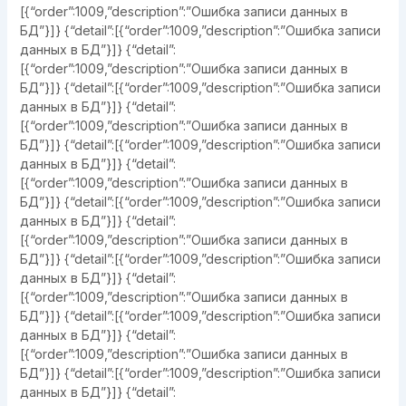
[{“order”:1009,”description”:”Ошибка записи данных в
БД”}]} {“detail”:[{“order”:1009,”description”:”Ошибка записи
данных в БД”}]} {“detail”:
[{“order”:1009,”description”:”Ошибка записи данных в
БД”}]} {“detail”:[{“order”:1009,”description”:”Ошибка записи
данных в БД”}]} {“detail”:
[{“order”:1009,”description”:”Ошибка записи данных в
БД”}]} {“detail”:[{“order”:1009,”description”:”Ошибка записи
данных в БД”}]} {“detail”:
[{“order”:1009,”description”:”Ошибка записи данных в
БД”}]} {“detail”:[{“order”:1009,”description”:”Ошибка записи
данных в БД”}]} {“detail”:
[{“order”:1009,”description”:”Ошибка записи данных в
БД”}]} {“detail”:[{“order”:1009,”description”:”Ошибка записи
данных в БД”}]} {“detail”:
[{“order”:1009,”description”:”Ошибка записи данных в
БД”}]} {“detail”:[{“order”:1009,”description”:”Ошибка записи
данных в БД”}]} {“detail”:
[{“order”:1009,”description”:”Ошибка записи данных в
БД”}]} {“detail”:[{“order”:1009,”description”:”Ошибка записи
данных в БД”}]} {“detail”: