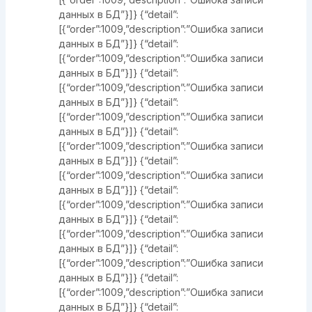
данных в БД”}]} {“detail”:
[{“order”:1009,”description”:”Ошибка записи
данных в БД”}]} {“detail”:
[{“order”:1009,”description”:”Ошибка записи
данных в БД”}]} {“detail”:
[{“order”:1009,”description”:”Ошибка записи
данных в БД”}]} {“detail”:
[{“order”:1009,”description”:”Ошибка записи
данных в БД”}]} {“detail”:
[{“order”:1009,”description”:”Ошибка записи
данных в БД”}]} {“detail”:
[{“order”:1009,”description”:”Ошибка записи
данных в БД”}]} {“detail”:
[{“order”:1009,”description”:”Ошибка записи
данных в БД”}]} {“detail”:
[{“order”:1009,”description”:”Ошибка записи
данных в БД”}]} {“detail”:
[{“order”:1009,”description”:”Ошибка записи
данных в БД”}]} {“detail”:
[{“order”:1009,”description”:”Ошибка записи
данных в БД”}]} {“detail”: