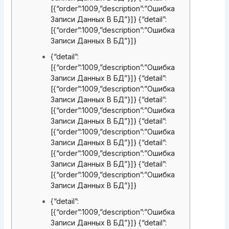
[{“order”:1009,”description”:”Ошибка
Записи Данных В БД”}]} {“detail”:
[{“order”:1009,”description”:”Ошибка
Записи Данных В БД”}]}
{“detail”:
[{“order”:1009,”description”:”Ошибка
Записи Данных В БД”}]} {“detail”:
[{“order”:1009,”description”:”Ошибка
Записи Данных В БД”}]} {“detail”:
[{“order”:1009,”description”:”Ошибка
Записи Данных В БД”}]} {“detail”:
[{“order”:1009,”description”:”Ошибка
Записи Данных В БД”}]} {“detail”:
[{“order”:1009,”description”:”Ошибка
Записи Данных В БД”}]} {“detail”:
[{“order”:1009,”description”:”Ошибка
Записи Данных В БД”}]}
{“detail”:
[{“order”:1009,”description”:”Ошибка
Записи Данных В БД”}]} {“detail”: