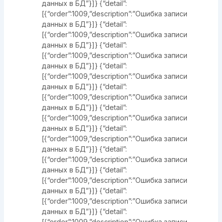
данных в БД”}]} {“detail”:
[{“order”:1009,”description”:”Ошибка записи
данных в БД”}]} {“detail”:
[{“order”:1009,”description”:”Ошибка записи
данных в БД”}]} {“detail”:
[{“order”:1009,”description”:”Ошибка записи
данных в БД”}]} {“detail”:
[{“order”:1009,”description”:”Ошибка записи
данных в БД”}]} {“detail”:
[{“order”:1009,”description”:”Ошибка записи
данных в БД”}]} {“detail”:
[{“order”:1009,”description”:”Ошибка записи
данных в БД”}]} {“detail”:
[{“order”:1009,”description”:”Ошибка записи
данных в БД”}]} {“detail”:
[{“order”:1009,”description”:”Ошибка записи
данных в БД”}]} {“detail”:
[{“order”:1009,”description”:”Ошибка записи
данных в БД”}]} {“detail”:
[{“order”:1009,”description”:”Ошибка записи
данных в БД”}]} {“detail”:
[{“order”:1009,”description”:”Ошибка записи