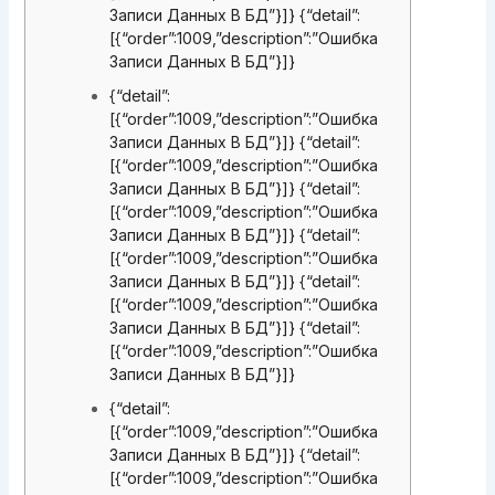
Записи Данных В БД”}]} {“detail”:
[{“order”:1009,”description”:”Ошибка
Записи Данных В БД”}]}
{“detail”:
[{“order”:1009,”description”:”Ошибка
Записи Данных В БД”}]} {“detail”:
[{“order”:1009,”description”:”Ошибка
Записи Данных В БД”}]} {“detail”:
[{“order”:1009,”description”:”Ошибка
Записи Данных В БД”}]} {“detail”:
[{“order”:1009,”description”:”Ошибка
Записи Данных В БД”}]} {“detail”:
[{“order”:1009,”description”:”Ошибка
Записи Данных В БД”}]} {“detail”:
[{“order”:1009,”description”:”Ошибка
Записи Данных В БД”}]}
{“detail”:
[{“order”:1009,”description”:”Ошибка
Записи Данных В БД”}]} {“detail”:
[{“order”:1009,”description”:”Ошибка