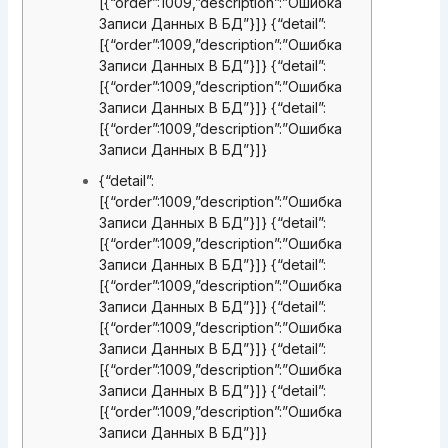
[{“order”:1009,”description”:”Ошибка
Записи Данных В БД”}]} {“detail”:
[{“order”:1009,”description”:”Ошибка
Записи Данных В БД”}]} {“detail”:
[{“order”:1009,”description”:”Ошибка
Записи Данных В БД”}]} {“detail”:
[{“order”:1009,”description”:”Ошибка
Записи Данных В БД”}]}
{“detail”:
[{“order”:1009,”description”:”Ошибка
Записи Данных В БД”}]} {“detail”:
[{“order”:1009,”description”:”Ошибка
Записи Данных В БД”}]} {“detail”:
[{“order”:1009,”description”:”Ошибка
Записи Данных В БД”}]} {“detail”:
[{“order”:1009,”description”:”Ошибка
Записи Данных В БД”}]} {“detail”:
[{“order”:1009,”description”:”Ошибка
Записи Данных В БД”}]} {“detail”:
[{“order”:1009,”description”:”Ошибка
Записи Данных В БД”}]}