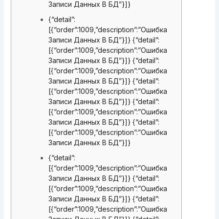
Записи Данных В БД”}]}
{“detail”:
[{“order”:1009,”description”:”Ошибка
Записи Данных В БД”}]} {“detail”:
[{“order”:1009,”description”:”Ошибка
Записи Данных В БД”}]} {“detail”:
[{“order”:1009,”description”:”Ошибка
Записи Данных В БД”}]} {“detail”:
[{“order”:1009,”description”:”Ошибка
Записи Данных В БД”}]} {“detail”:
[{“order”:1009,”description”:”Ошибка
Записи Данных В БД”}]} {“detail”:
[{“order”:1009,”description”:”Ошибка
Записи Данных В БД”}]}
{“detail”:
[{“order”:1009,”description”:”Ошибка
Записи Данных В БД”}]} {“detail”:
[{“order”:1009,”description”:”Ошибка
Записи Данных В БД”}]} {“detail”:
[{“order”:1009,”description”:”Ошибка