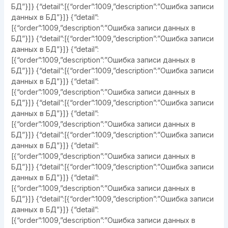
БД”}]} {“detail”:[{“order”:1009,”description”:”Ошибка записи
данных в БД”}]} {“detail”:
[{“order”:1009,”description”:”Ошибка записи данных в
БД”}]} {“detail”:[{“order”:1009,”description”:”Ошибка записи
данных в БД”}]} {“detail”:
[{“order”:1009,”description”:”Ошибка записи данных в
БД”}]} {“detail”:[{“order”:1009,”description”:”Ошибка записи
данных в БД”}]} {“detail”:
[{“order”:1009,”description”:”Ошибка записи данных в
БД”}]} {“detail”:[{“order”:1009,”description”:”Ошибка записи
данных в БД”}]} {“detail”:
[{“order”:1009,”description”:”Ошибка записи данных в
БД”}]} {“detail”:[{“order”:1009,”description”:”Ошибка записи
данных в БД”}]} {“detail”:
[{“order”:1009,”description”:”Ошибка записи данных в
БД”}]} {“detail”:[{“order”:1009,”description”:”Ошибка записи
данных в БД”}]} {“detail”:
[{“order”:1009,”description”:”Ошибка записи данных в
БД”}]} {“detail”:[{“order”:1009,”description”:”Ошибка записи
данных в БД”}]} {“detail”:
[{“order”:1009,”description”:”Ошибка записи данных в