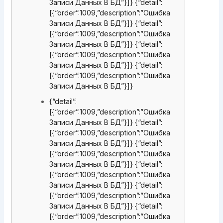
Записи Данных В БД”}]} {“detail”:
[{“order”:1009,”description”:”Ошибка
Записи Данных В БД”}]} {“detail”:
[{“order”:1009,”description”:”Ошибка
Записи Данных В БД”}]} {“detail”:
[{“order”:1009,”description”:”Ошибка
Записи Данных В БД”}]} {“detail”:
[{“order”:1009,”description”:”Ошибка
Записи Данных В БД”}]}
{“detail”:
[{“order”:1009,”description”:”Ошибка
Записи Данных В БД”}]} {“detail”:
[{“order”:1009,”description”:”Ошибка
Записи Данных В БД”}]} {“detail”:
[{“order”:1009,”description”:”Ошибка
Записи Данных В БД”}]} {“detail”:
[{“order”:1009,”description”:”Ошибка
Записи Данных В БД”}]} {“detail”:
[{“order”:1009,”description”:”Ошибка
Записи Данных В БД”}]} {“detail”:
[{“order”:1009,”description”:”Ошибка